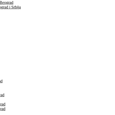
 Beograd
grad i Srbija
ad
rad
grad
grad