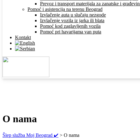
Prevoz i transport materijala za zanatske i građev
Pomoć i asistencija na terenu Beograd
Izvlačenje auta u slučaju nezgode
Izvlačenje vozila iz jarka ili blata
Pomoć kod zaglavljenih vozila
Pomoć pri havarijama van puta
Kontakt
O nama
Šlep služba Moj Beograd ✔️
>
O nama