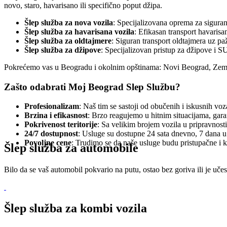
novo, staro, havarisano ili specifično poput džipa.
Šlep služba za nova vozila
: Specijalizovana oprema za siguran
Šlep služba za havarisana vozila
: Efikasan transport havarisa
Šlep služba za oldtajmere
: Siguran transport oldtajmera uz pa
Šlep služba za džipove
: Specijalizovan pristup za džipove i S
Pokrećemo vas u Beogradu i okolnim opštinama: Novi Beograd, Zemun
Zašto odabrati
Moj Beograd
Slep Službu?
Profesionalizam
: Naš tim se sastoji od obučenih i iskusnih vo
Brzina i efikasnost
: Brzo reagujemo u hitnim situacijama, garan
Pokrivenost teritorije
: Sa velikim brojem vozila u pripravnost
24/7 dostupnost
: Usluge su dostupne 24 sata dnevno, 7 dana u 
Povoljne cene
: Trudimo se da naše usluge budu pristupačne i 
Šlep služba za automobile
Bilo da se vaš automobil pokvario na putu, ostao bez goriva ili je uč
Šlep služba za kombi vozila