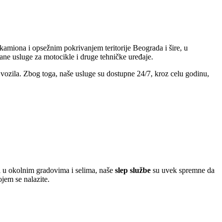
kamiona i opsežnim pokrivanjem teritorije Beograda i šire, u
ane usluge za motocikle i druge tehničke uređaje.
h vozila. Zbog toga, naše usluge su dostupne 24/7, kroz celu godinu,
ili u okolnim gradovima i selima, naše
slep službe
su uvek spremne da
jem se nalazite.