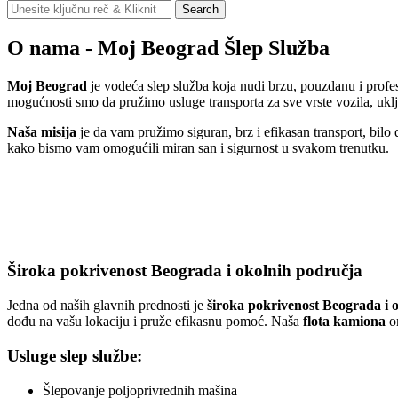
Search
Search
for:
O nama - Moj Beograd Šlep Služba
Moj Beograd
je vodeća slep služba koja nudi brzu, pouzdanu i profe
mogućnosti smo da pružimo usluge transporta za sve vrste vozila, uklj
Naša misija
je da vam pružimo siguran, brz i efikasan transport, bilo
kako bismo vam omogućili miran san i sigurnost u svakom trenutku.
Široka pokrivenost Beograda i okolnih područja
Jedna od naših glavnih prednosti je
široka pokrivenost Beograda i 
dođu na vašu lokaciju i pruže efikasnu pomoć. Naša
flota kamiona
om
Usluge slep službe:
Šlepovanje poljoprivrednih mašina