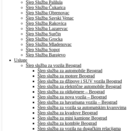
Šlep Služba Palilula
Šlep Služba Čukarica
Šlep Služba Obrenovac
Šlep Služba Savski Venac
Šlep Služba Rakovica
Šlep Služba Lazarevac
Šlep Služba Surčin
Šlep Služba Grocka
Šlep Služba Mladenovac
Šlep Služba Sopot
Šlep Služba Barajevo
Usluge
Šlep služba za vozila Beograd
Šlep služba za automobile Beograd
Šlep služba za motore Beograd
Šlep služba za džipove i SUV vozila Beograd
Šlep služba za električne automobile Beograd
Šlep služba za oldtajmere – Beograd
Šlep služba za nova vozila – Beograd
Šlep služba za havarisana vozila – Beograd
Šlep služba za vozila sa automatskim kvarovima
Šlep služba za kvadove Beograd
Šlep služba za mini kamione Beograd
Šlep služba za kombije Beograd
Šlep služba za vozila na dugačkim relacijama