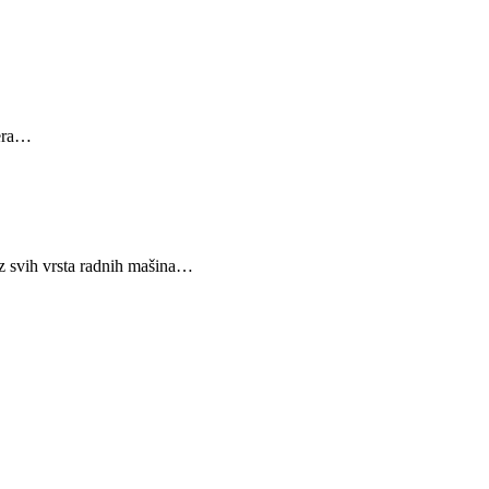
mera…
oz svih vrsta radnih mašina…