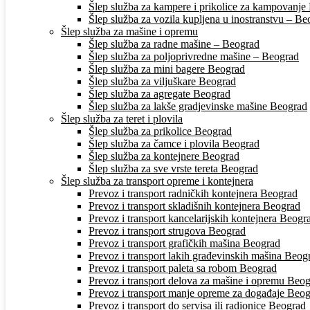
Šlep služba za kampere i prikolice za kampovanje
Šlep služba za vozila kupljena u inostranstvu – Beo
Šlep služba za mašine i opremu
Šlep služba za radne mašine – Beograd
Šlep služba za poljoprivredne mašine – Beograd
Šlep služba za mini bagere Beograd
Šlep služba za viljuškare Beograd
Šlep služba za agregate Beograd
Šlep služba za lakše gradjevinske mašine Beograd
Šlep služba za teret i plovila
Šlep služba za prikolice Beograd
Šlep služba za čamce i plovila Beograd
Šlep služba za kontejnere Beograd
Šlep služba za sve vrste tereta Beograd
Šlep služba za transport opreme i kontejnera
Prevoz i transport radničkih kontejnera Beograd
Prevoz i transport skladišnih kontejnera Beograd
Prevoz i transport kancelarijskih kontejnera Beogr
Prevoz i transport strugova Beograd
Prevoz i transport grafičkih mašina Beograd
Prevoz i transport lakih građevinskih mašina Beog
Prevoz i transport paleta sa robom Beograd
Prevoz i transport delova za mašine i opremu Beo
Prevoz i transport manje opreme za događaje Beo
Prevoz i transport do servisa ili radionice Beograd