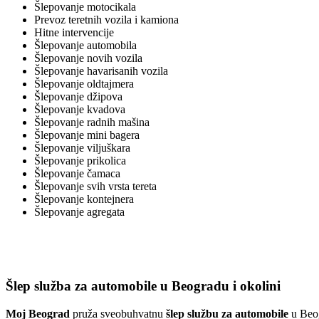
Šlepovanje motocikala
Prevoz teretnih vozila i kamiona
Hitne intervencije
Šlepovanje automobila
Šlepovanje novih vozila
Šlepovanje havarisanih vozila
Šlepovanje oldtajmera
Šlepovanje džipova
Šlepovanje kvadova
Šlepovanje radnih mašina
Šlepovanje mini bagera
Šlepovanje viljuškara
Šlepovanje prikolica
Šlepovanje čamaca
Šlepovanje svih vrsta tereta
Šlepovanje kontejnera
Šlepovanje agregata
Šlep služba za automobile u Beogradu i okolini
Moj Beograd
pruža sveobuhvatnu
šlep službu za automobile
u Beog