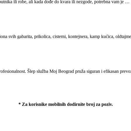
nika ili robe, ali kada dođe do kvara ili nezgode, potrebna vam je …
ona svih gabarita, prikolica, cisterni, kontejnera, kamp kućica, oldtaj
rofesionalnost.
Šlep služba Moj Beograd
pruža siguran i efikasan prev
* Za korisnike mobilnih dodirnite broj za poziv.