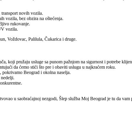
 transport novih vozila.
nih vozila, bez obzira na oštećenja.
žljivo rukovanje.
UV vozila.
, Voždovac, Palilula, Čukarica i druge.
zača, koji pružaju usluge sa punom pažnjom na sigurnost i potrebe klijen
tujući da ćemo stići što pre i obaviti uslugu u najkraćem roku.
i, pokrivamo Beograd i okolna naselja.
nedelji.
konkurentne.
estvovao u saobraćajnoj nezgodi,
Šlep služba Moj Beograd
je tu da vam 