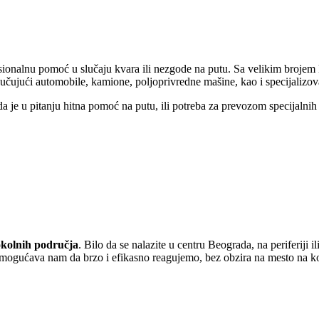
sionalnu pomoć u slučaju kvara ili nezgode na putu. Sa velikim brojem 
učujući automobile, kamione, poljoprivredne mašine, kao i specijalizov
 da je u pitanju hitna pomoć na putu, ili potreba za prevozom specijalni
okolnih područja
. Bilo da se nalazite u centru Beograda, na periferiji 
ogućava nam da brzo i efikasno reagujemo, bez obzira na mesto na ko