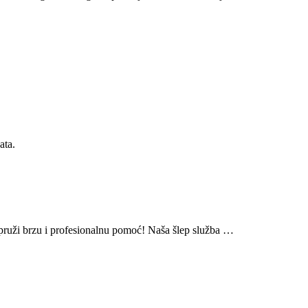
ata.
pruži brzu i profesionalnu pomoć! Naša šlep služba …