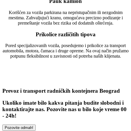
Pauk kamion
Korišćen za vozila parkirana na nepristupačnim ili nezgodnim
mestima. Zahvaljujući kranu, omogućava precizno podizanje i
premeštanje vozila bez rizika od dodatnih oštećenja.
Prikolice različitih tipova
Pored specijalizovanih vozila, posedujemo i prikolice za transport
automobila, motora, čamaca i druge opreme. Na ovaj način pružamo
potpunu fleksibilnost u zavisnosti od potreba naših klijenata.
Prevoz i transport radničkih kontejnera Beograd
Ukoliko imate bilo kakva pitanja budite slobodni i
kontaktirajte nas. Pozovite nas u bilo koje vreme 00
- 24h!
Pozovite odmah!