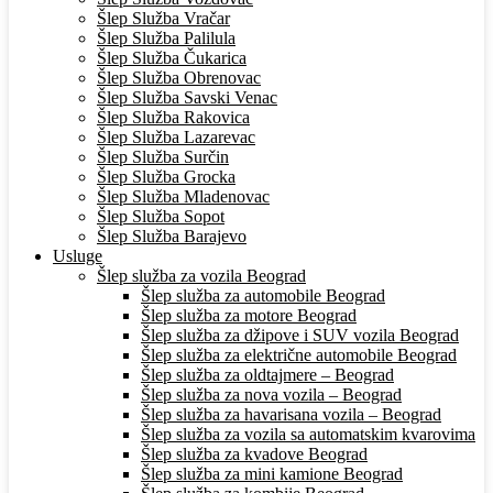
Šlep Služba Vračar
Šlep Služba Palilula
Šlep Služba Čukarica
Šlep Služba Obrenovac
Šlep Služba Savski Venac
Šlep Služba Rakovica
Šlep Služba Lazarevac
Šlep Služba Surčin
Šlep Služba Grocka
Šlep Služba Mladenovac
Šlep Služba Sopot
Šlep Služba Barajevo
Usluge
Šlep služba za vozila Beograd
Šlep služba za automobile Beograd
Šlep služba za motore Beograd
Šlep služba za džipove i SUV vozila Beograd
Šlep služba za električne automobile Beograd
Šlep služba za oldtajmere – Beograd
Šlep služba za nova vozila – Beograd
Šlep služba za havarisana vozila – Beograd
Šlep služba za vozila sa automatskim kvarovima
Šlep služba za kvadove Beograd
Šlep služba za mini kamione Beograd