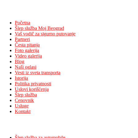
NAVIGACIJA
Početna
Šlep služba Moj Beograd
Vaš vodič za sigurno putovanje
Partneri
Česta pitanja
Foto galerija
Video galerija
Blog
Naši oglasi
Vesti iz sveta transporta
Istorija
Politika privatnosti
Uslovi korišćenja
Šlep služba
Cenovnik
Usluge
Kontakt
Usluge
Šlep služba za automobile