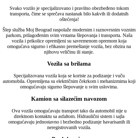
Svako vozilo je specijalizovano i pravilno obezbeđeno tokom
transporta, čime se sprečava nastanak bilo kakvih ili dodatnih
oštećenja!
Šlep služba Moj Beograd raspolaže modernim i raznovrsnim voznim
parkom, prilagođenim svim vrstama šlepovanja i transporta. Naša
vozila i prikolice opremljeni su savremenom opremom koja
omogućava sigurno i efikasno premeštanje vozila, bez obzira na
njihovu veličinu ili stanje.
Vozila sa brilama
Specijalizovana vozila koja se koriste za podizanje i vuču
automobila. Opremljena su električnim čekrkom i mehanizmima koji
omogućavaju sigurno šlepovanje u svim uslovima.
Kamion sa silazećim navozom
Ova vozila omogućavaju transport tako da automobil nije u
direktnom kontaktu sa asfaltom. Hidraulični sistem i sajla
omogućavaju jednostavno i bezbedno podizanje havarisanih ili
neregistrovanih vozila.