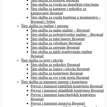
Šlep služba za kombije Beograd
Šlep služba za vozila na dugačkim relacijama
Šlep služba za kampere i prikolice za
kampovanje Beograd
Šlep služba za vozila kupljena u inostranstvu –
Beograd i Srbija
Šlep služba za mašine i opremu
Šlep služba za radne mašine – Beograd
Šlep služba za poljoprivredne mašine – Beograd
Šlep služba za mini bagere Beograd
Šlep služba za viljuškare Beograd
Šlep služba za agregate Beograd
Šlep služba za lakše gradjevinske mašine
Beograd
Šlep služba za teret i plovila
Šlep služba za prikolice Beograd
Šlep služba za čamce i plovila Beograd
Šlep služba za kontejnere Beograd
Šlep služba za sve vrste tereta Beograd
Šlep služba za transport opreme i kontejnera
Prevoz i transport radničkih kontejnera Beograd
Prevoz i transport skladišnih kontejnera Beograd
Prevoz i transport kancelarijskih kontejnera
Beograd
Prevoz i transport strugova Beograd