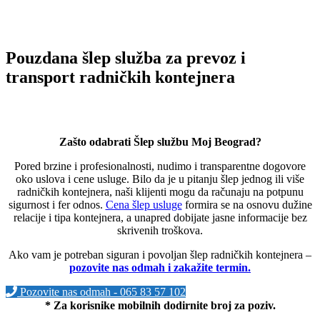
Pouzdana šlep služba za prevoz i
transport radničkih kontejnera
Zašto odabrati Šlep službu Moj Beograd?
Pored brzine i profesionalnosti, nudimo i transparentne dogovore
oko uslova i cene usluge. Bilo da je u pitanju šlep jednog ili više
radničkih kontejnera, naši klijenti mogu da računaju na potpunu
sigurnost i fer odnos.
Cena šlep usluge
formira se na osnovu dužine
relacije i tipa kontejnera, a unapred dobijate jasne informacije bez
skrivenih troškova.
Ako vam je potreban siguran i povoljan šlep radničkih kontejnera –
pozovite nas odmah i zakažite termin.
Pozovite nas odmah - 065 83 57 102
* Za korisnike mobilnih dodirnite broj za poziv.