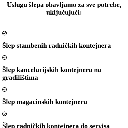
Uslugu šlepa obavljamo za sve potrebe,
uključujući:
Šlep stambenih radničkih kontejnera
Šlep kancelarijskih kontejnera na
gradilištima
Šlep magacinskih kontejnera
Šlep radničkih kontejnera do servisa