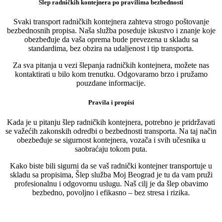
Šlep radničkih kontejnera po pravilima bezbednosti
Svaki transport radničkih kontejnera zahteva strogo poštovanje
bezbednosnih propisa. Naša služba poseduje iskustvo i znanje koje
obezbeđuje da vaša oprema bude prevezena u skladu sa
standardima, bez obzira na udaljenost i tip transporta.
Za sva pitanja u vezi šlepanja radničkih kontejnera, možete nas
kontaktirati u bilo kom trenutku. Odgovaramo brzo i pružamo
pouzdane informacije.
Pravila i propisi
Kada je u pitanju šlep radničkih kontejnera, potrebno je pridržavati
se važećih zakonskih odredbi o bezbednosti transporta. Na taj način
obezbeđuje se sigurnost kontejnera, vozača i svih učesnika u
saobraćaju tokom puta.
Kako biste bili sigurni da se vaš radnički kontejner transportuje u
skladu sa propisima, Šlep služba Moj Beograd je tu da vam pruži
profesionalnu i odgovornu uslugu. Naš cilj je da šlep obavimo
bezbedno, povoljno i efikasno – bez stresa i rizika.