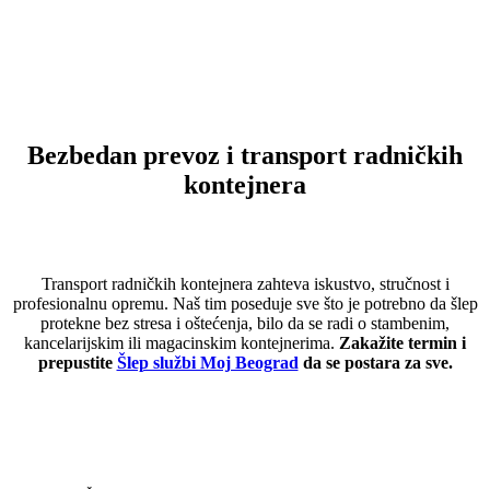
Bezbedan prevoz i transport radničkih
kontejnera
Transport radničkih kontejnera zahteva iskustvo, stručnost i
profesionalnu opremu. Naš tim poseduje sve što je potrebno da šlep
protekne bez stresa i oštećenja, bilo da se radi o stambenim,
kancelarijskim ili magacinskim kontejnerima.
Zakažite termin i
prepustite
Šlep službi Moj Beograd
da se postara za sve.