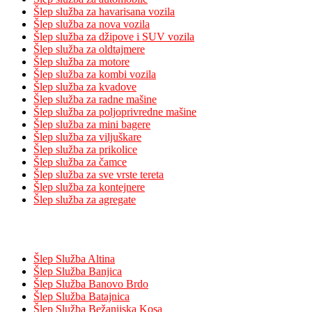
Šlep služba za havarisana vozila
Šlep služba za nova vozila
Šlep služba za džipove i SUV vozila
Šlep služba za oldtajmere
Šlep služba za motore
Šlep služba za kombi vozila
Šlep služba za kvadove
Šlep služba za radne mašine
Šlep služba za poljoprivredne mašine
Šlep služba za mini bagere
Šlep služba za viljuškare
Šlep služba za prikolice
Šlep služba za čamce
Šlep služba za sve vrste tereta
Šlep služba za kontejnere
Šlep služba za agregate
Pokrivenost
Šlep Služba Altina
Šlep Služba Banjica
Šlep Služba Banovo Brdo
Šlep Služba Batajnica
Šlep Služba Bežanijska Kosa