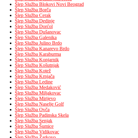
Šlep Služba Blokovi Novi Beograd
Šlep Služba Borča
Šlep Služba Cerak
Šlep Služba Dedinje
Šlep Služba Dorćol
Šlep Služba Dušanovac
Šlep Služba Galenika
Šlep Služba Julino Brdo
Šlep Služba Kanarevo Brdo
Šlep Služba Karaburma
Šlep Služba Konjarnik
Šlep Služba Košutnjak
Šlep Služba Kotež
Šlep Služba Krnjača
Šlep Služba Ledine
Šlep Služba Medaković
Šlep Služba Miljakovac
Šlep Služba Mirijevo
Šlep Služba Naselje Golf
Šlep Služba Ovča
Šlep Služba Padinska Skela
Šlep Služba Senjak
Šlep Služba Šumice
Šlep Služba Vidikovac
Šlep Služba Žarkovo