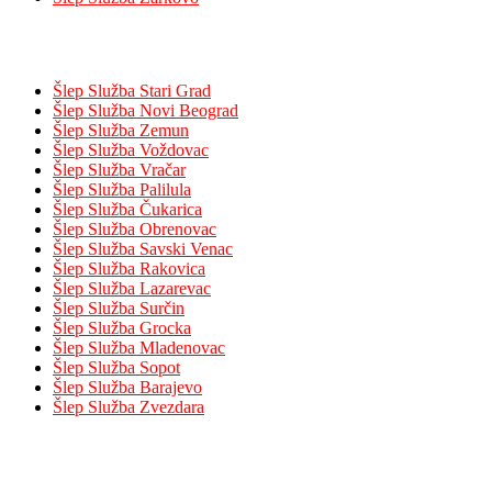
Opštine
Šlep Služba Stari Grad
Šlep Služba Novi Beograd
Šlep Služba Zemun
Šlep Služba Voždovac
Šlep Služba Vračar
Šlep Služba Palilula
Šlep Služba Čukarica
Šlep Služba Obrenovac
Šlep Služba Savski Venac
Šlep Služba Rakovica
Šlep Služba Lazarevac
Šlep Služba Surčin
Šlep Služba Grocka
Šlep Služba Mladenovac
Šlep Služba Sopot
Šlep Služba Barajevo
Šlep Služba Zvezdara
Kontakt