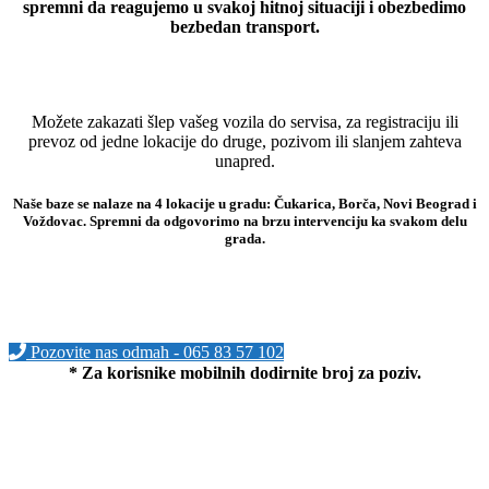
spremni da reagujemo u svakoj hitnoj situaciji i obezbedimo
bezbedan transport.
Možete zakazati šlep vašeg vozila do servisa, za registraciju ili
prevoz od jedne lokacije do druge, pozivom ili slanjem zahteva
unapred.
Naše baze se nalaze na 4 lokacije u gradu: Čukarica, Borča, Novi Beograd i
Voždovac. Spremni da odgovorimo na brzu intervenciju ka svakom delu
grada.
Pozovite nas odmah - 065 83 57 102
* Za korisnike mobilnih dodirnite broj za poziv.