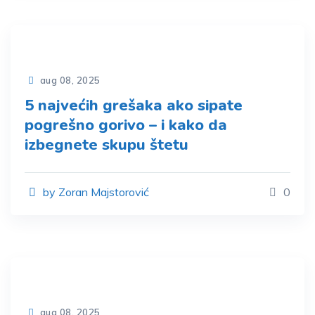
aug 08, 2025
5 najvećih grešaka ako sipate
pogrešno gorivo – i kako da
izbegnete skupu štetu
by Zoran Majstorović
0
aug 08, 2025