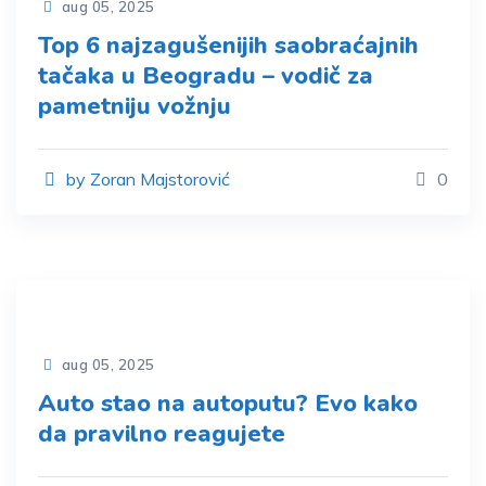
aug 05, 2025
Top 6 najzagušenijih saobraćajnih
tačaka u Beogradu – vodič za
pametniju vožnju
by Zoran Majstorović
0
aug 05, 2025
Auto stao na autoputu? Evo kako
da pravilno reagujete