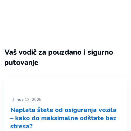
Šlep služba Moj Beograd ✔️
>
Vaš vodič za sigurno
putovanje
Vaš vodič za pouzdano i sigurno
putovanje
nov 12, 2025
Naplata štete od osiguranja vozila
– kako do maksimalne odštete bez
stresa?