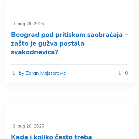
aug 26, 2025
Beograd pod pritiskom saobraćaja –
zašto je gužva postala
svakodnevica?
by Zoran Majstorović
0
aug 26, 2025
Kada i koliko često treba