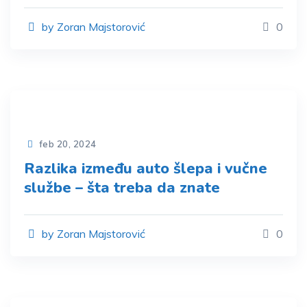
by Zoran Majstorović
0
feb 20, 2024
Razlika između auto šlepa i vučne
službe – šta treba da znate
by Zoran Majstorović
0