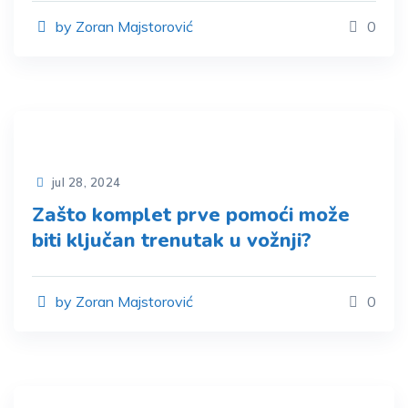
by Zoran Majstorović
0
jul 28, 2024
Zašto komplet prve pomoći može
biti ključan trenutak u vožnji?
by Zoran Majstorović
0