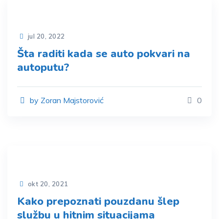
jul 20, 2022
Šta raditi kada se auto pokvari na
autoputu?
by Zoran Majstorović
0
okt 20, 2021
Kako prepoznati pouzdanu šlep
službu u hitnim situacijama