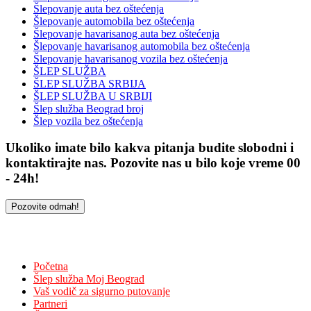
Šlepovanje auta bez oštećenja
Šlepovanje automobila bez oštećenja
Šlepovanje havarisanog auta bez oštećenja
Šlepovanje havarisanog automobila bez oštećenja
Šlepovanje havarisanog vozila bez oštećenja
ŠLEP SLUŽBA
ŠLEP SLUŽBA SRBIJA
ŠLEP SLUŽBA U SRBIJI
Šlep služba Beograd broj
Šlep vozila bez oštećenja
Ukoliko imate bilo kakva pitanja budite slobodni i
kontaktirajte nas. Pozovite nas u bilo koje vreme 00
- 24h!
Pozovite odmah!
NAVIGACIJA
Početna
Šlep služba Moj Beograd
Vaš vodič za sigurno putovanje
Partneri