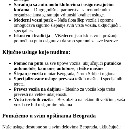
Saradnja sa auto-moto klubovima i osiguravajućim
kućama
– Dugogodišnja partnerstva sa renomiranim
organizacijama garantuju vrhunski kvalitet usluge.
Moderni vozni park
– Naša flota šlep vozila i opreme
omogućava sigurno šlepanje svih vrsta vozila, uključujući i
specijalna.
Iskustvo i tradicija
– Višedecenijsko iskustvo u pružanju
pomoći na putu osigurava da smo spremni za sve izazove.
Ključne usluge koje nudimo:
Pomoć na putu
za sve tipove vozila, uključujući
putničke
automobile
,
kamione
,
autobuse
, i
teške mašine
.
Šlepanje vozila
unutar Beograda, širom Srbije i regiona.
Specijalizovane usluge prevoza
teških mašina i specijalnih
tereta.
Prevoz vozila na daljinu
– Idealno za vozila koja treba
prevesti na velike udaljenosti.
Vuča teretnih vozila
– Bez obzira na težinu ili veličinu, vaša
vozila će biti u sigurnim rukama
Pomažemo u svim opštinama Beograda
Naše usluge dostupne su u svim delovima Beograda, uključujući: