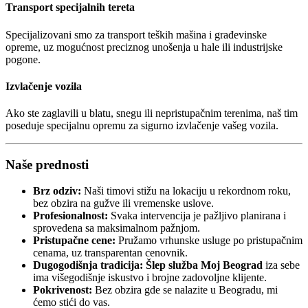
Transport specijalnih tereta
Specijalizovani smo za transport teških mašina i građevinske
opreme, uz mogućnost preciznog unošenja u hale ili industrijske
pogone.
Izvlačenje vozila
Ako ste zaglavili u blatu, snegu ili nepristupačnim terenima, naš tim
poseduje specijalnu opremu za sigurno izvlačenje vašeg vozila.
Naše prednosti
Brz odziv:
Naši timovi stižu na lokaciju u rekordnom roku,
bez obzira na gužve ili vremenske uslove.
Profesionalnost:
Svaka intervencija je pažljivo planirana i
sprovedena sa maksimalnom pažnjom.
Pristupačne cene:
Pružamo vrhunske usluge po pristupačnim
cenama, uz transparentan cenovnik.
Dugogodišnja tradicija:
Šlep služba Moj Beograd
iza sebe
ima višegodišnje iskustvo i brojne zadovoljne klijente.
Pokrivenost:
Bez obzira gde se nalazite u Beogradu, mi
ćemo stići do vas.