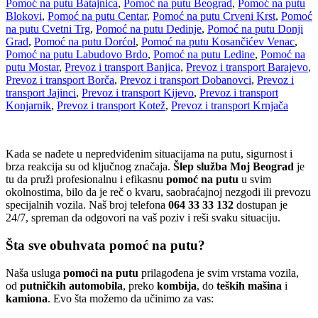
Pomoć na putu Batajnica
,
Pomoć na putu Beograd
,
Pomoć na putu
Blokovi
,
Pomoć na putu Centar
,
Pomoć na putu Crveni Krst
,
Pomoć
na putu Cvetni Trg
,
Pomoć na putu Dedinje
,
Pomoć na putu Donji
Grad
,
Pomoć na putu Dorćol
,
Pomoć na putu Kosančićev Venac
,
Pomoć na putu Labudovo Brdo
,
Pomoć na putu Ledine
,
Pomoć na
putu Mostar
,
Prevoz i transport Banjica
,
Prevoz i transport Barajevo
,
Prevoz i transport Borča
,
Prevoz i transport Dobanovci
,
Prevoz i
transport Jajinci
,
Prevoz i transport Kijevo
,
Prevoz i transport
Konjarnik
,
Prevoz i transport Kotež
,
Prevoz i transport Krnjača
Kada se nađete u nepredviđenim situacijama na putu, sigurnost i
brza reakcija su od ključnog značaja.
Šlep služba Moj Beograd
je
tu da pruži profesionalnu i efikasnu
pomoć na putu
u svim
okolnostima, bilo da je reč o kvaru, saobraćajnoj nezgodi ili prevozu
specijalnih vozila. Naš broj telefona
064 33 33 132
dostupan je
24/7, spreman da odgovori na vaš poziv i reši svaku situaciju.
Šta sve obuhvata pomoć na putu?
Naša usluga
pomoći na putu
prilagođena je svim vrstama vozila,
od
putničkih automobila
, preko
kombija
, do
teških mašina
i
kamiona
. Evo šta možemo da učinimo za vas: