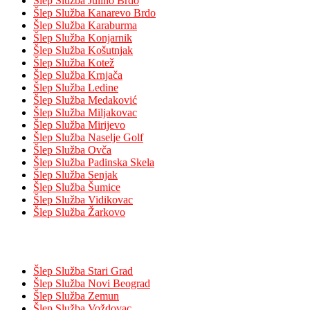
Šlep Služba Julino Brdo
Šlep Služba Kanarevo Brdo
Šlep Služba Karaburma
Šlep Služba Konjarnik
Šlep Služba Košutnjak
Šlep Služba Kotež
Šlep Služba Krnjača
Šlep Služba Ledine
Šlep Služba Medaković
Šlep Služba Miljakovac
Šlep Služba Mirijevo
Šlep Služba Naselje Golf
Šlep Služba Ovča
Šlep Služba Padinska Skela
Šlep Služba Senjak
Šlep Služba Šumice
Šlep Služba Vidikovac
Šlep Služba Žarkovo
Opštine
Šlep Služba Stari Grad
Šlep Služba Novi Beograd
Šlep Služba Zemun
Šlep Služba Voždovac