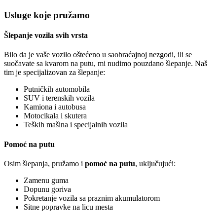
Usluge koje pružamo
Šlepanje vozila svih vrsta
Bilo da je vaše vozilo oštećeno u saobraćajnoj nezgodi, ili se
suočavate sa kvarom na putu, mi nudimo pouzdano šlepanje. Naš
tim je specijalizovan za šlepanje:
Putničkih automobila
SUV i terenskih vozila
Kamiona i autobusa
Motocikala i skutera
Teških mašina i specijalnih vozila
Pomoć na putu
Osim šlepanja, pružamo i
pomoć na putu
, uključujući:
Zamenu guma
Dopunu goriva
Pokretanje vozila sa praznim akumulatorom
Sitne popravke na licu mesta