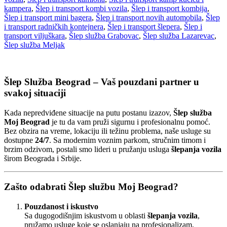
kampera
,
Šlep i transport kombi vozila
,
Šlep i transport kombija
,
Šlep i transport mini bagera
,
Šlep i transport novih automobila
,
Šlep
i transport radničkih kontejnera
,
Šlep i transport šlepera
,
Šlep i
transport viljuškara
,
Šlep služba Grabovac
,
Šlep služba Lazarevac
,
Šlep služba Meljak
Šlep Služba Beograd – Vaš pouzdani partner u
svakoj situaciji
Kada nepredviđene situacije na putu postanu izazov,
Šlep služba
Moj Beograd
je tu da vam pruži sigurnu i profesionalnu pomoć.
Bez obzira na vreme, lokaciju ili težinu problema, naše usluge su
dostupne
24/7
. Sa modernim voznim parkom, stručnim timom i
brzim odzivom, postali smo lideri u pružanju usluga
šlepanja vozila
širom Beograda i Srbije.
Zašto odabrati Šlep službu Moj Beograd?
Pouzdanost i iskustvo
Sa dugogodišnjim iskustvom u oblasti
šlepanja vozila
,
pružamo usluge koje se oslanjaju na profesionalizam,