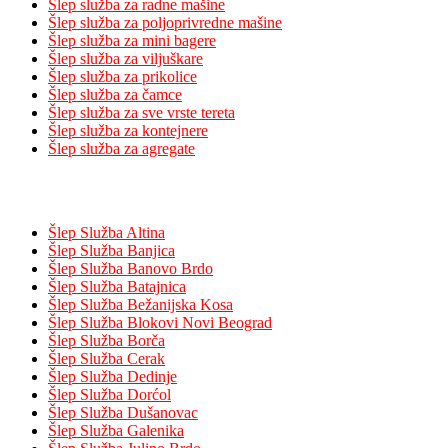
Šlep služba za radne mašine
Šlep služba za poljoprivredne mašine
Šlep služba za mini bagere
Šlep služba za viljuškare
Šlep služba za prikolice
Šlep služba za čamce
Šlep služba za sve vrste tereta
Šlep služba za kontejnere
Šlep služba za agregate
Pokrivenost
Šlep Služba Altina
Šlep Služba Banjica
Šlep Služba Banovo Brdo
Šlep Služba Batajnica
Šlep Služba Bežanijska Kosa
Šlep Služba Blokovi Novi Beograd
Šlep Služba Borča
Šlep Služba Cerak
Šlep Služba Dedinje
Šlep Služba Dorćol
Šlep Služba Dušanovac
Šlep Služba Galenika