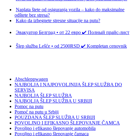
Decembra, 2025
Naplata štete od osiguranja vozila – kako do maksimalne
odštete bez stresa?
12 Novembra, 2025
Kako da izbegnete stresne situacije na putu?
3 Novembra,
2025
Эвакуатор Белград • от 22 евро ✔️ Полный прайс-лист
22 Oktobra, 2025
Šlep služba Lešće • od 2500RSD ✔️ Kompletan cenovnik
18
Septembra, 2025
Oznake
Abschleppwagen
NAJBOLJA I NAJPOVOLJNIJA ŠLEP SLUŽBA DO
SERVISA
NAJBOLJA ŠLEP SLUŽBA
NAJBOLJA ŠLEP SLUŽBA U SRBIJI
Pomoc na putu
Pomoć na putu u Srbiji
POUZDANA ŠLEP SLUŽBA U SRBIJI
POVOLJNO I EFIKASNO ŠLEPOVANJE ČAMCA
Povoljno i efikasno šlepovanje automobila
Povoljno i efikasno šlepovanje čamaca