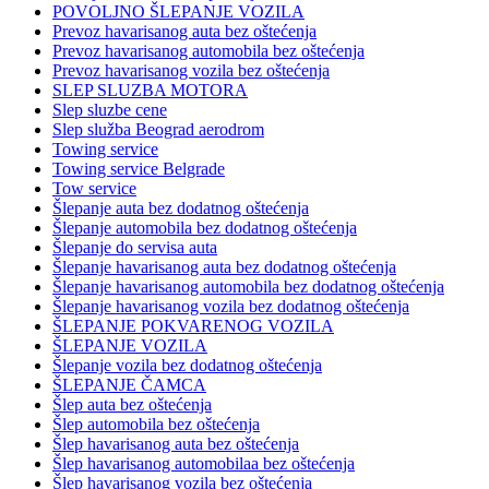
POVOLJNO ŠLEPANJE VOZILA
Prevoz havarisanog auta bez oštećenja
Prevoz havarisanog automobila bez oštećenja
Prevoz havarisanog vozila bez oštećenja
SLEP SLUZBA MOTORA
Slep sluzbe cene
Slep služba Beograd aerodrom
Towing service
Towing service Belgrade
Tow service
Šlepanje auta bez dodatnog oštećenja
Šlepanje automobila bez dodatnog oštećenja
Šlepanje do servisa auta
Šlepanje havarisanog auta bez dodatnog oštećenja
Šlepanje havarisanog automobila bez dodatnog oštećenja
Šlepanje havarisanog vozila bez dodatnog oštećenja
ŠLEPANJE POKVARENOG VOZILA
ŠLEPANJE VOZILA
Šlepanje vozila bez dodatnog oštećenja
ŠLEPANJE ČAMCA
Šlep auta bez oštećenja
Šlep automobila bez oštećenja
Šlep havarisanog auta bez oštećenja
Šlep havarisanog automobilaa bez oštećenja
Šlep havarisanog vozila bez oštećenja