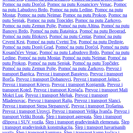
Pomoc na putu Dorćol
,
Pomoc na putu Kosancicev Venac
,
Pomoc
na putu Labudovo Brdo
,
Pomoc na putu Ledine
,
Pomoc na putu
Mostar
,
Pomoc na putu Neimar
,
Pomoc na putu Prokop
,
Pomoc na
putu Senjak
,
Pomoc na putu Topcider
,
Pomoc na putu Zarkovo
,
Pomoc na putu Zemun Polje
,
Pomoć na putu Altina
,
Pomoć na putu
Banovo Brdo
,
Pomoć na putu Batajnica
,
Pomoć na putu Beograd
,
Pomoć na putu Blokovi
,
Pomoć na putu Centar
,
Pomoć na putu
Crveni Krst
,
Pomoć na putu Cvetni Trg
,
Pomoć na putu Dedinje
,
Pomoć na putu Donji Grad
,
Pomoć na putu Dorćol
,
Pomoć na putu
Kosančićev Venac
,
Pomoć na putu Labudovo Brdo
,
Pomoć na putu
Ledine
,
Pomoć na putu Mostar
,
Pomoć na putu Neimar
,
Pomoć na
putu Prokop
,
Pomoć na putu Senjak
,
Pomoć na putu Topčider
,
Pomoć na putu Zemun Polje
,
Pomoć na putu Žarkovo
,
Prevoz i
transport Banjica
,
Prevoz i transport Barajevo
,
Prevoz i transport
Borča
,
Prevoz i transport Dobanovci
,
Prevoz i transport Jajinci
,
Prevoz i transport Kijevo
,
Prevoz i transport Konjarnik
,
Prevoz i
transport Kotež
,
Prevoz i transport Krnjača
,
Prevoz i transport Mali
Mokri Lug
,
Prevoz i transport Meljak
,
Prevoz i transport
Mladenovac
,
Prevoz i transport Ralja
,
Prevoz i transport Slanci
,
Prevoz i transport Stepa Stepanović
,
Prevoz i transport Trošarina
,
Prevoz i transport Urovci
,
Prevoz i transport Velika Ivanča
,
Prevoz i
transport Veliki Borak
,
Šlep i transport agregata
,
Šlep i transport
džipova i SUV vozila
,
Šlep i transport građevinskih elemenata
,
Šlep
i transport građevinskih konstrukacija
,
Šlep i transport havarisanih
vozila
,
Šlep i transport kamiona
,
Šlep i transport kamp kućica i