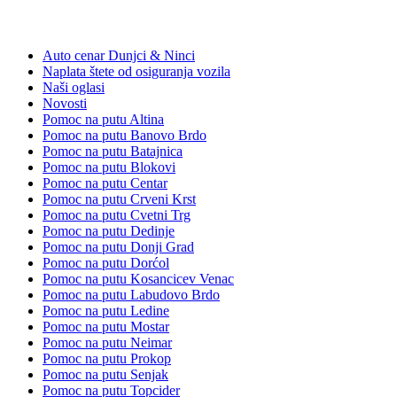
Kategorije:
Auto cenar Dunjci & Ninci
Naplata štete od osiguranja vozila
Naši oglasi
Novosti
Pomoc na putu Altina
Pomoc na putu Banovo Brdo
Pomoc na putu Batajnica
Pomoc na putu Blokovi
Pomoc na putu Centar
Pomoc na putu Crveni Krst
Pomoc na putu Cvetni Trg
Pomoc na putu Dedinje
Pomoc na putu Donji Grad
Pomoc na putu Dorćol
Pomoc na putu Kosancicev Venac
Pomoc na putu Labudovo Brdo
Pomoc na putu Ledine
Pomoc na putu Mostar
Pomoc na putu Neimar
Pomoc na putu Prokop
Pomoc na putu Senjak
Pomoc na putu Topcider