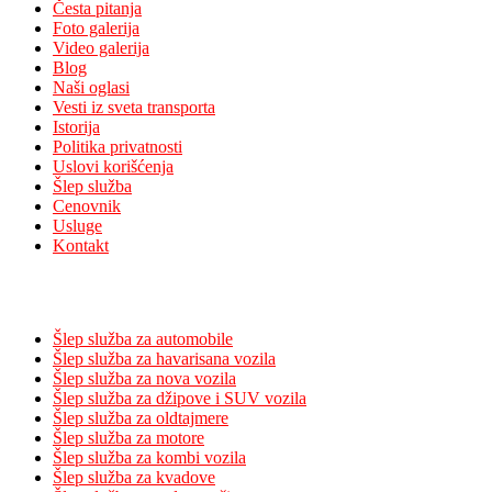
Česta pitanja
Foto galerija
Video galerija
Blog
Naši oglasi
Vesti iz sveta transporta
Istorija
Politika privatnosti
Uslovi korišćenja
Šlep služba
Cenovnik
Usluge
Kontakt
Usluge
Šlep služba za automobile
Šlep služba za havarisana vozila
Šlep služba za nova vozila
Šlep služba za džipove i SUV vozila
Šlep služba za oldtajmere
Šlep služba za motore
Šlep služba za kombi vozila
Šlep služba za kvadove