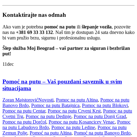
Kontaktirajte nas odmah
Ako vam je potrebna
pomoć na putu
ili
šlepanje vozila
, pozovite
nas na
+381 69 33 33 132
. Naš tim je dostupan 24 sata dnevno kako
bi vam pružio brzu, sigurnu i profesionalnu uslugu.
Šlep služba Moj Beograd – vaš partner za siguran i bezbrižan
put!
11
dec
Pomoć na putu – Vaš pouzdani saveznik u svim
situacijama
Zoran Majstorović
Novosti
,
Pomoc na putu Altina
,
Pomoc na putu
Banovo Brdo
,
Pomoc na putu Batajnica
,
Pomoc na putu Blokovi
,
Pomoc na putu Centar
,
Pomoc na putu Crveni Krst
,
Pomoc na putu
Cvetni Trg
,
Pomoc na putu Dedinje
,
Pomoc na putu Donji Grad
,
Pomoc na putu Dorćol
,
Pomoc na putu Kosancicev Venac
,
Pomoc
na putu Labudovo Brdo
,
Pomoc na putu Ledine
,
Pomoc na putu
Zemun Polje
,
Pomoć na putu Altina
,
Pomoć na putu Banovo Brdo
,