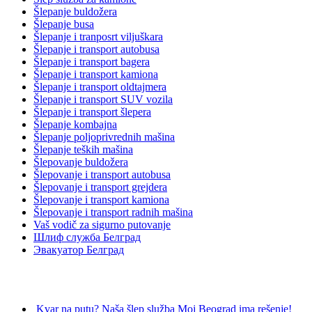
Šlepanje buldožera
Šlepanje busa
Šlepanje i tranposrt viljuškara
Šlepanje i transport autobusa
Šlepanje i transport bagera
Šlepanje i transport kamiona
Šlepanje i transport oldtajmera
Šlepanje i transport SUV vozila
Šlepanje i transport šlepera
Šlepanje kombajna
Šlepanje poljoprivrednih mašina
Šlepanje teških mašina
Šlepovanje buldožera
Šlepovanje i transport autobusa
Šlepovanje i transport grejdera
Šlepovanje i transport kamiona
Šlepovanje i transport radnih mašina
Vaš vodič za sigurno putovanje
Шлиф служба Белград
Эвакуатор Белград
Poslednje dodato:
Kvar na putu? Naša šlep služba Moj Beograd ima rešenje!
26