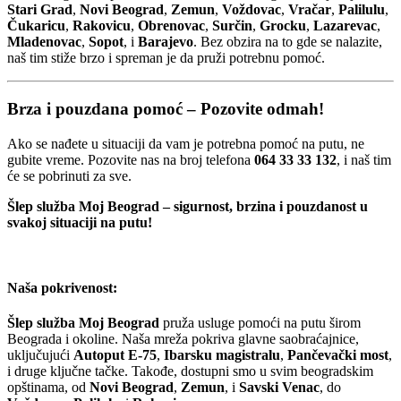
Stari Grad
,
Novi Beograd
,
Zemun
,
Voždovac
,
Vračar
,
Palilulu
,
Čukaricu
,
Rakovicu
,
Obrenovac
,
Surčin
,
Grocku
,
Lazarevac
,
Mladenovac
,
Sopot
, i
Barajevo
. Bez obzira na to gde se nalazite,
naš tim stiže brzo i spreman je da pruži potrebnu pomoć.
Brza i pouzdana pomoć – Pozovite odmah!
Ako se nađete u situaciji da vam je potrebna pomoć na putu, ne
gubite vreme. Pozovite nas na broj telefona
064 33 33 132
, i naš tim
će se pobrinuti za sve.
Šlep služba Moj Beograd – sigurnost, brzina i pouzdanost u
svakoj situaciji na putu!
Naša pokrivenost:
Šlep služba Moj Beograd
pruža usluge pomoći na putu širom
Beograda i okoline. Naša mreža pokriva glavne saobraćajnice,
uključujući
Autoput E-75
,
Ibarsku magistralu
,
Pančevački most
,
i druge ključne tačke. Takođe, dostupni smo u svim beogradskim
opštinama, od
Novi Beograd
,
Zemun
, i
Savski Venac
, do