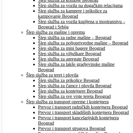
Šlep služba za kombije Beograd
Šlep služba za vozila na dugačkim relacijama
Šlep služba za kampere i prikolice za
kampovanje Beograd
Šlep služba za vozila kupljena u inostranstvu –
Beograd i Srbija
Šlep služba za mašine i opremu
Šlep služba za radne mašine – Beograd
Šlep služba za poljoprivredne mašine – Beograd
Šlep služba za mini bagere Beograd
Šlep služba za viljuškare Beograd
Šlep služba za agregate Beograd
Šlep služba za lakše gradjevinske mašine
Beograd
Šlep služba za teret i plovila
Šlep služba za prikolice Beograd
Šlep služba za čamce i plovila Beograd
Šlep služba za kontejnere Beograd
Šlep služba za sve vrste tereta Beograd
Šlep služba za transport opreme i kontejnera
Prevoz i transport radničkih kontejnera Beograd
Prevoz i transport skladišnih kontejnera Beograd
Prevoz i transport kancelarijskih kontejnera
Beograd
Prevoz i transport strugova Beograd