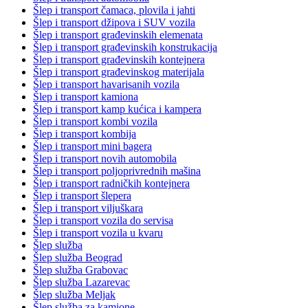
Šlep i transport čamaca, plovila i jahti
Šlep i transport džipova i SUV vozila
Šlep i transport građevinskih elemenata
Šlep i transport građevinskih konstrukacija
Šlep i transport građevinskih kontejnera
Šlep i transport građevinskog materijala
Šlep i transport havarisanih vozila
Šlep i transport kamiona
Šlep i transport kamp kućica i kampera
Šlep i transport kombi vozila
Šlep i transport kombija
Šlep i transport mini bagera
Šlep i transport novih automobila
Šlep i transport poljoprivrednih mašina
Šlep i transport radničkih kontejnera
Šlep i transport šlepera
Šlep i transport viljuškara
Šlep i transport vozila do servisa
Šlep i transport vozila u kvaru
Šlep služba
Šlep služba Beograd
Šlep služba Grabovac
Šlep služba Lazarevac
Šlep služba Meljak
Šlep služba za kamione