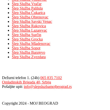
Šlep Služba Vračar
Šlep Služba Palilula
Šlep Služba Čukarica
Šlep Služba Obrenovac
Šlep Služba Savski Venac
Šlep Služba Rakovica
Šlep Služba Lazarevac
Šlep Služba Surčin
Šlep Služba Grocka
Šlep Služba Mladenovac
Šlep Služba Sopot
Šlep Služba Barajevo
Šlep Služba Zvezdara
Kontakt
Dežurni telefon 1. (24h)
065 835 7102
Omladinskih Brigada 40, Srbija
Pošaljite upit:
info@slepsluzbamojbeograd.rs
Copyright 2024 - MOJ BEOGRAD