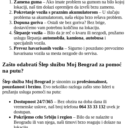
Zamena guma
– Ako imate problem sa gumom na bilo kojoj
lokaciji, naš tim dolazi opremljen da izvrši brzu zamenu.
Pokretanje vozila s praznim akumulatorom
– U slučaju
problema sa akumulatorom, naša ekipa brzo rešava problem.
Dopuna goriva
– Ostali ste bez goriva? Bez brige,
dostavićemo vam potrebnu količinu na lokaciju.
Šlepanje vozila
– Bilo da je reč o kvaru ili nezgodi, pružamo
uslugu šlepanja
automobila
,
kamiona
,
autobusa
i
specijalnih vozila.
Prevoz havarisanih vozila
– Sigurno i pouzdano prevozimo
havarisana vozila sa mesta nezgode do servisa.
Zašto odabrati Šlep službu Moj Beograd za pomoć
na putu?
Šlep služba Moj Beograd
je sinonim za
profesionalnost,
pouzdanost i brzinu
. Evo nekoliko razloga zašto smo lideri u
pružanju usluga pomoći na putu:
Dostupnost 24/7/365
– Bez obzira na doba dana ili
vremenske uslove, naš broj telefona
064 33 33 132
uvek je
dostupan.
Pokrijemo celu Srbiju i region
– Bilo da se nalazite u
Beogradu ili van njega, naši timovi brzo reaguju i dolaze na
lokaciju.