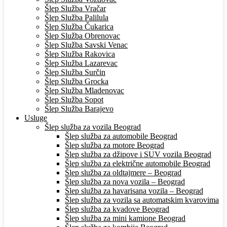
Šlep Služba Vračar
Šlep Služba Palilula
Šlep Služba Čukarica
Šlep Služba Obrenovac
Šlep Služba Savski Venac
Šlep Služba Rakovica
Šlep Služba Lazarevac
Šlep Služba Surčin
Šlep Služba Grocka
Šlep Služba Mladenovac
Šlep Služba Sopot
Šlep Služba Barajevo
Usluge
Šlep služba za vozila Beograd
Šlep služba za automobile Beograd
Šlep služba za motore Beograd
Šlep služba za džipove i SUV vozila Beograd
Šlep služba za električne automobile Beograd
Šlep služba za oldtajmere – Beograd
Šlep služba za nova vozila – Beograd
Šlep služba za havarisana vozila – Beograd
Šlep služba za vozila sa automatskim kvarovima
Šlep služba za kvadove Beograd
Šlep služba za mini kamione Beograd