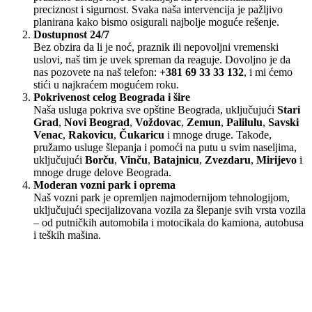
preciznost i sigurnost. Svaka naša intervencija je pažljivo
planirana kako bismo osigurali najbolje moguće rešenje.
Dostupnost 24/7
Bez obzira da li je noć, praznik ili nepovoljni vremenski
uslovi, naš tim je uvek spreman da reaguje. Dovoljno je da
nas pozovete na naš telefon:
+381 69 33 33 132
, i mi ćemo
stići u najkraćem mogućem roku.
Pokrivenost celog Beograda i šire
Naša usluga pokriva sve opštine Beograda, uključujući
Stari
Grad
,
Novi Beograd
,
Voždovac
,
Zemun
,
Palilulu
,
Savski
Venac
,
Rakovicu
,
Čukaricu
i mnoge druge. Takođe,
pružamo usluge šlepanja i pomoći na putu u svim naseljima,
uključujući
Borču
,
Vinču
,
Batajnicu
,
Zvezdaru
,
Mirijevo
i
mnoge druge delove Beograda.
Moderan vozni park i oprema
Naš vozni park je opremljen najmodernijom tehnologijom,
uključujući specijalizovana vozila za šlepanje svih vrsta vozila
– od putničkih automobila i motocikala do kamiona, autobusa
i teških mašina.