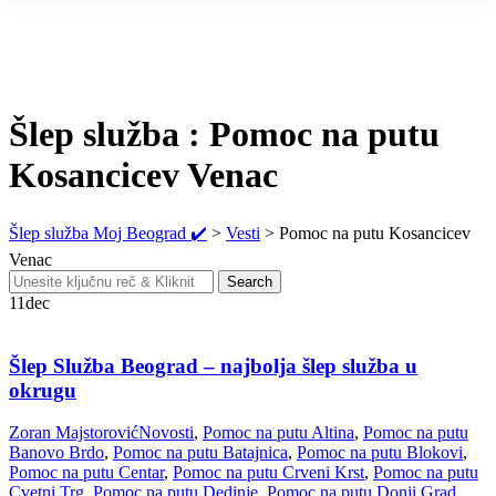
Šlep služba : Pomoc na putu
Kosancicev Venac
Šlep služba Moj Beograd ✔️
>
Vesti
>
Pomoc na putu Kosancicev
Venac
Search
Search
for:
11
dec
Šlep Služba Beograd – najbolja šlep služba u
okrugu
Zoran Majstorović
Novosti
,
Pomoc na putu Altina
,
Pomoc na putu
Banovo Brdo
,
Pomoc na putu Batajnica
,
Pomoc na putu Blokovi
,
Pomoc na putu Centar
,
Pomoc na putu Crveni Krst
,
Pomoc na putu
Cvetni Trg
,
Pomoc na putu Dedinje
,
Pomoc na putu Donji Grad
,