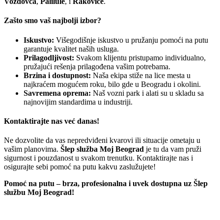
Voždovca
,
Palilule
, i
Rakovice
.
Zašto smo vaš najbolji izbor?
Iskustvo:
Višegodišnje iskustvo u pružanju pomoći na putu
garantuje kvalitet naših usluga.
Prilagodljivost:
Svakom klijentu pristupamo individualno,
pružajući rešenja prilagođena vašim potrebama.
Brzina i dostupnost:
Naša ekipa stiže na lice mesta u
najkraćem mogućem roku, bilo gde u Beogradu i okolini.
Savremena oprema:
Naš vozni park i alati su u skladu sa
najnovijim standardima u industriji.
Kontaktirajte nas već danas!
Ne dozvolite da vas nepredviđeni kvarovi ili situacije ometaju u
vašim planovima.
Šlep služba Moj Beograd
je tu da vam pruži
sigurnost i pouzdanost u svakom trenutku. Kontaktirajte nas i
osigurajte sebi pomoć na putu kakvu zaslužujete!
Pomoć na putu – brza, profesionalna i uvek dostupna uz Šlep
službu Moj Beograd!