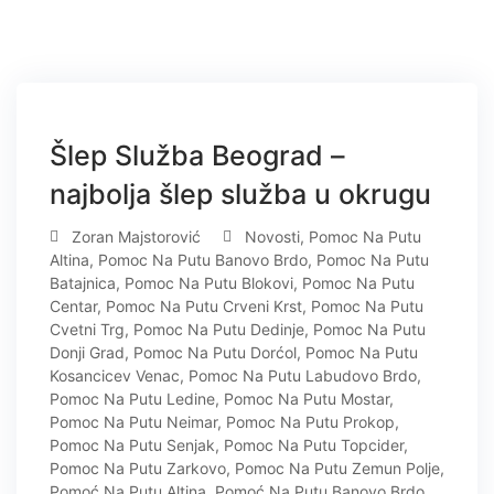
11
Šlep Služba Beograd –
DEC
najbolja šlep služba u okrugu
Zoran Majstorović
Novosti
,
Pomoc Na Putu
Altina
,
Pomoc Na Putu Banovo Brdo
,
Pomoc Na Putu
Batajnica
,
Pomoc Na Putu Blokovi
,
Pomoc Na Putu
Centar
,
Pomoc Na Putu Crveni Krst
,
Pomoc Na Putu
Cvetni Trg
,
Pomoc Na Putu Dedinje
,
Pomoc Na Putu
Donji Grad
,
Pomoc Na Putu Dorćol
,
Pomoc Na Putu
Kosancicev Venac
,
Pomoc Na Putu Labudovo Brdo
,
Pomoc Na Putu Ledine
,
Pomoc Na Putu Mostar
,
Pomoc Na Putu Neimar
,
Pomoc Na Putu Prokop
,
Pomoc Na Putu Senjak
,
Pomoc Na Putu Topcider
,
Pomoc Na Putu Zarkovo
,
Pomoc Na Putu Zemun Polje
,
Pomoć Na Putu Altina
,
Pomoć Na Putu Banovo Brdo
,