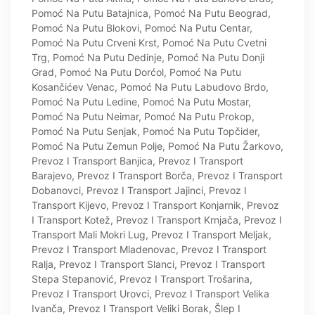
Pomoć Na Putu Batajnica
,
Pomoć Na Putu Beograd
,
Pomoć Na Putu Blokovi
,
Pomoć Na Putu Centar
,
Pomoć Na Putu Crveni Krst
,
Pomoć Na Putu Cvetni
Trg
,
Pomoć Na Putu Dedinje
,
Pomoć Na Putu Donji
Grad
,
Pomoć Na Putu Dorćol
,
Pomoć Na Putu
Kosančićev Venac
,
Pomoć Na Putu Labudovo Brdo
,
Pomoć Na Putu Ledine
,
Pomoć Na Putu Mostar
,
Pomoć Na Putu Neimar
,
Pomoć Na Putu Prokop
,
Pomoć Na Putu Senjak
,
Pomoć Na Putu Topčider
,
Pomoć Na Putu Zemun Polje
,
Pomoć Na Putu Žarkovo
,
Prevoz I Transport Banjica
,
Prevoz I Transport
Barajevo
,
Prevoz I Transport Borča
,
Prevoz I Transport
Dobanovci
,
Prevoz I Transport Jajinci
,
Prevoz I
Transport Kijevo
,
Prevoz I Transport Konjarnik
,
Prevoz
I Transport Kotež
,
Prevoz I Transport Krnjača
,
Prevoz I
Transport Mali Mokri Lug
,
Prevoz I Transport Meljak
,
Prevoz I Transport Mladenovac
,
Prevoz I Transport
Ralja
,
Prevoz I Transport Slanci
,
Prevoz I Transport
Stepa Stepanović
,
Prevoz I Transport Trošarina
,
Prevoz I Transport Urovci
,
Prevoz I Transport Velika
Ivanča
,
Prevoz I Transport Veliki Borak
,
Šlep I