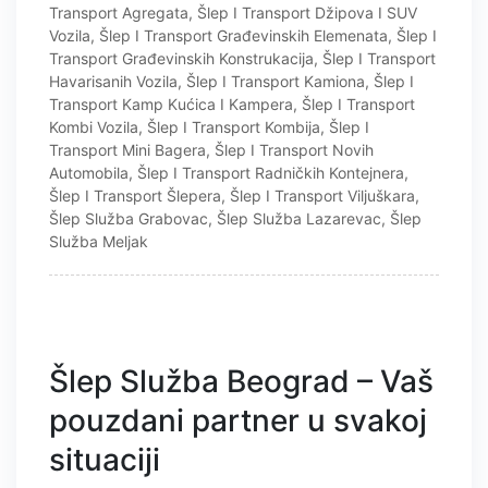
Transport Agregata
,
Šlep I Transport Džipova I SUV
Vozila
,
Šlep I Transport Građevinskih Elemenata
,
Šlep I
Transport Građevinskih Konstrukacija
,
Šlep I Transport
Havarisanih Vozila
,
Šlep I Transport Kamiona
,
Šlep I
Transport Kamp Kućica I Kampera
,
Šlep I Transport
Kombi Vozila
,
Šlep I Transport Kombija
,
Šlep I
Transport Mini Bagera
,
Šlep I Transport Novih
Automobila
,
Šlep I Transport Radničkih Kontejnera
,
Šlep I Transport Šlepera
,
Šlep I Transport Viljuškara
,
Šlep Služba Grabovac
,
Šlep Služba Lazarevac
,
Šlep
Služba Meljak
Šlep Služba Beograd – Vaš
pouzdani partner u svakoj
situaciji