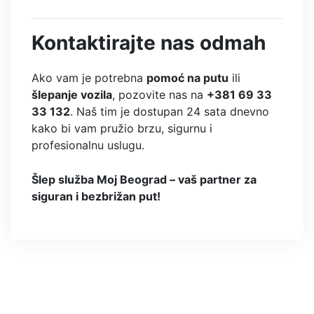
Kontaktirajte nas odmah
Ako vam je potrebna
pomoć na putu
ili
šlepanje vozila
, pozovite nas na
+381 69 33
33 132
. Naš tim je dostupan 24 sata dnevno
kako bi vam pružio brzu, sigurnu i
profesionalnu uslugu.
Šlep služba Moj Beograd – vaš partner za
siguran i bezbrižan put!
Kategorije: