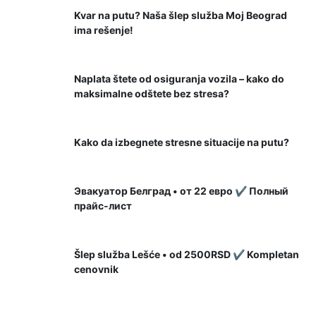
Kvar na putu? Naša šlep služba Moj Beograd
ima rešenje!
26 Decembra, 2025
Naplata štete od osiguranja vozila – kako do
maksimalne odštete bez stresa?
12 Novembra, 2025
Kako da izbegnete stresne situacije na putu?
3 Novembra, 2025
Эвакуатор Белград • от 22 евро ✔️ Полный
прайс-лист
22 Oktobra, 2025
Šlep služba Lešće • od 2500RSD ✔️ Kompletan
cenovnik
18 Septembra, 2025