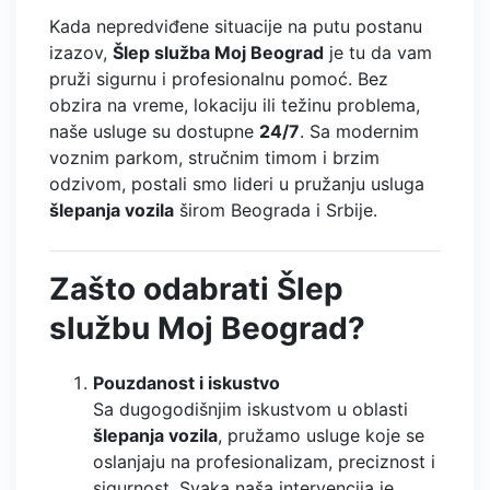
Kada nepredviđene situacije na putu postanu
izazov,
Šlep služba Moj Beograd
je tu da vam
pruži sigurnu i profesionalnu pomoć. Bez
obzira na vreme, lokaciju ili težinu problema,
naše usluge su dostupne
24/7
. Sa modernim
voznim parkom, stručnim timom i brzim
odzivom, postali smo lideri u pružanju usluga
šlepanja vozila
širom Beograda i Srbije.
Zašto odabrati Šlep
službu Moj Beograd?
Pouzdanost i iskustvo
Sa dugogodišnjim iskustvom u oblasti
šlepanja vozila
, pružamo usluge koje se
oslanjaju na profesionalizam, preciznost i
sigurnost. Svaka naša intervencija je