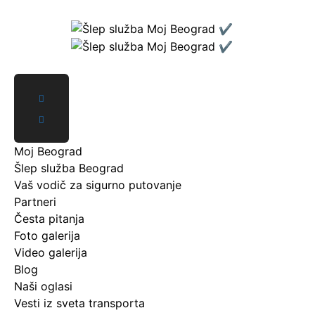
Skip
to
content
Moj Beograd
Šlep služba Beograd
Vaš vodič za sigurno putovanje
Partneri
Česta pitanja
Foto galerija
Video galerija
Blog
Naši oglasi
Vesti iz sveta transporta