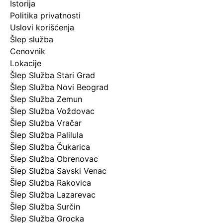
Istorija
Politika privatnosti
Uslovi korišćenja
Šlep služba
Cenovnik
Lokacije
Šlep Služba Stari Grad
Šlep Služba Novi Beograd
Šlep Služba Zemun
Šlep Služba Voždovac
Šlep Služba Vračar
Šlep Služba Palilula
Šlep Služba Čukarica
Šlep Služba Obrenovac
Šlep Služba Savski Venac
Šlep Služba Rakovica
Šlep Služba Lazarevac
Šlep Služba Surčin
Šlep Služba Grocka