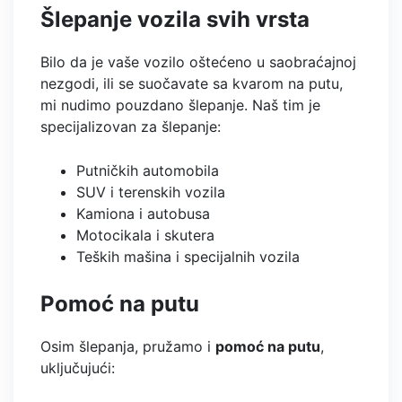
Šlepanje vozila svih vrsta
Bilo da je vaše vozilo oštećeno u saobraćajnoj
nezgodi, ili se suočavate sa kvarom na putu,
mi nudimo pouzdano šlepanje. Naš tim je
specijalizovan za šlepanje:
Putničkih automobila
SUV i terenskih vozila
Kamiona i autobusa
Motocikala i skutera
Teških mašina i specijalnih vozila
Pomoć na putu
Osim šlepanja, pružamo i
pomoć na putu
,
uključujući: