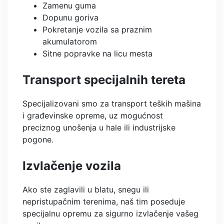
Zamenu guma
Dopunu goriva
Pokretanje vozila sa praznim
akumulatorom
Sitne popravke na licu mesta
Transport specijalnih tereta
Specijalizovani smo za transport teških mašina
i građevinske opreme, uz mogućnost
preciznog unošenja u hale ili industrijske
pogone.
Izvlačenje vozila
Ako ste zaglavili u blatu, snegu ili
nepristupačnim terenima, naš tim poseduje
specijalnu opremu za sigurno izvlačenje vašeg