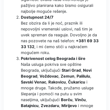
pažljivo planirana kako bismo osigurali
najbolje moguće rešenje.
Dostupnost 24/7
Bez obzira da li je noć, praznik ili
nepovoljni vremenski uslovi, naš tim je
uvek spreman da reaguje. Dovoljno je da
nas pozovete na naš telefon:
+381 69 33
33 132
, i mi ćemo stići u najkraćem
mogućem roku.
Pokrivenost celog Beograda i šire
Naša usluga pokriva sve opštine
Beograda, uključujući
Stari Grad
,
Novi
Beograd
,
Voždovac
,
Zemun
,
Palilulu
,
Savski Venac
,
Rakovicu
,
Čukaricu
i
mnoge druge. Takođe, pružamo usluge
šlepanja i pomoći na putu u svim
naseljima, uključujući
Borču
,
Vinču
,
Batajnicu
,
Zvezdaru
,
Mirijevo
i mnoge