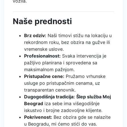
vozila.
Naše prednosti
Brz odziv:
Naši timovi stižu na lokaciju u
rekordnom roku, bez obzira na gužve ili
vremenske uslove.
Profesionalnost:
Svaka intervencija je
pažljivo planirana i sprovedena sa
maksimalnom pažnjom.
Pristupačne cene:
Pružamo vrhunske
usluge po pristupačnim cenama, uz
transparentan cenovnik.
Dugogodišnja tradicija:
Šlep služba Moj
Beograd
iza sebe ima višegodišnje
iskustvo i brojne zadovoljne klijente.
Pokrivenost:
Bez obzira gde se nalazite
u Beogradu, mi ćemo stići do vas.