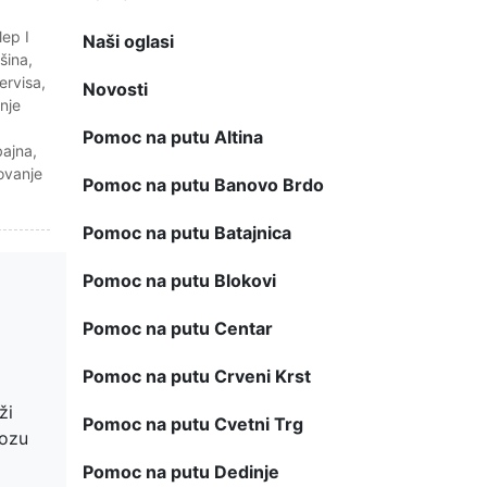
lep I
Naši oglasi
šina
,
ervisa
,
Novosti
nje
Pomoc na putu Altina
bajna
,
ovanje
Pomoc na putu Banovo Brdo
Pomoc na putu Batajnica
Pomoc na putu Blokovi
Pomoc na putu Centar
Pomoc na putu Crveni Krst
ži
Pomoc na putu Cvetni Trg
vozu
Pomoc na putu Dedinje