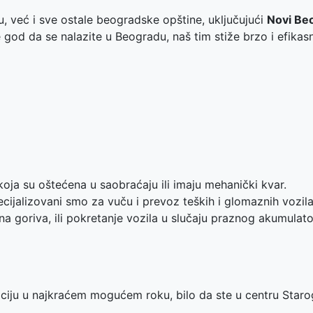
, već i sve ostale beogradske opštine, uključujući
Novi Be
 god da se nalazite u Beogradu, naš tim stiže brzo i efikas
koja su oštećena u saobraćaju ili imaju mehanički kvar.
cijalizovani smo za vuču i prevoz teških i glomaznih vozila
goriva, ili pokretanje vozila u slučaju praznog akumulato
ciju u najkraćem mogućem roku, bilo da ste u centru Staro