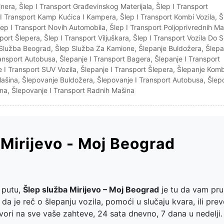
jnera
,
Šlep I Transport Građevinskog Materijala
,
Šlep I Transport
 I Transport Kamp Kućica I Kampera
,
Šlep I Transport Kombi Vozila
,
Š
lep I Transport Novih Automobila
,
Šlep I Transport Poljoprivrednih Ma
sport Šlepera
,
Šlep I Transport Viljuškara
,
Šlep I Transport Vozila Do S
 Služba Beograd
,
Šlep Služba Za Kamione
,
Šlepanje Buldožera
,
Šlepa
ransport Autobusa
,
Šlepanje I Transport Bagera
,
Šlepanje I Transport
e I Transport SUV Vozila
,
Šlepanje I Transport Šlepera
,
Šlepanje Kom
Mašina
,
Šlepovanje Buldožera
,
Šlepovanje I Transport Autobusa
,
Šlep
ona
,
Šlepovanje I Transport Radnih Mašina
 Mirijevo - Moj Beograd
 putu,
Šlep služba Mirijevo – Moj Beograd
je tu da vam pru
da je reč o šlepanju vozila, pomoći u slučaju kvara, ili pre
vori na sve vaše zahteve, 24 sata dnevno, 7 dana u nedelji.