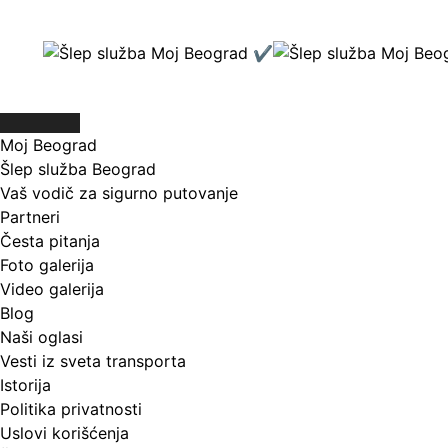
Skip
to
content
Moj Beograd
Šlep služba Beograd
Vaš vodič za sigurno putovanje
Partneri
Česta pitanja
Foto galerija
Video galerija
Blog
Naši oglasi
Vesti iz sveta transporta
Istorija
Politika privatnosti
Uslovi korišćenja