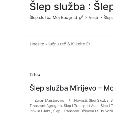
Šlep služba : Šle
Šlep služba Moj Beograd ✔️
>
Vesti
>
Šlepa
Search
12
feb
Šlep služba Mirijevo – M
Zoran Majstorović
Novosti
,
Slep Sluzba
,
S
Transport Agregata
,
Šlep I Transport Auta
,
Šlep I 
Plovila I Jahti
,
Šlep I Transport Džipova I SUV Vozi