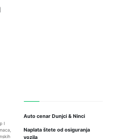
a
Kategorije:
Auto cenar Dunjci & Ninci
p I
Naplata štete od osiguranja
amaca,
nskih
vozila