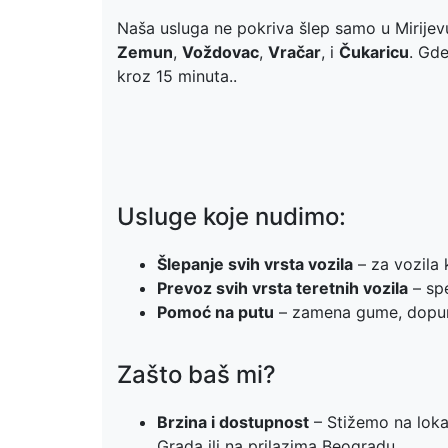
Naša usluga ne pokriva šlep samo u Mirijevu
Zemun
,
Voždovac
,
Vračar
, i
Čukaricu
. Gde
kroz 15 minuta..
Usluge koje nudimo:
Šlepanje svih vrsta vozila
– za vozila 
Prevoz svih vrsta teretnih vozila
– spe
Pomoć na putu
– zamena gume, dopuna 
Zašto baš mi?
Brzina i dostupnost
– Stižemo na loka
Grada ili na prilazima Beogradu.