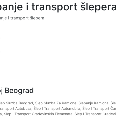
panje i transport šleper
nje i transport šlepera
oj Beograd
lep Sluzba Beograd
,
Slep Sluzba Za Kamione
,
Slepanje Kamiona
,
Šle
Transport Autobusa
,
Šlep I Transport Automobila
,
Šlep I Transport Č
la
,
Šlep I Transport Građevinskih Elemenata
,
Šlep I Transport Građevi