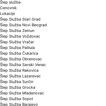
Šlep služba
Cenovnik
Lokacije
Šlep Služba Stari Grad
Šlep Služba Novi Beograd
Šlep Služba Zemun
Šlep Služba Voždovac
Šlep Služba Vračar
Šlep Služba Palilula
Šlep Služba Čukarica
Šlep Služba Obrenovac
Šlep Služba Savski Venac
Šlep Služba Rakovica
Šlep Služba Lazarevac
Šlep Služba Surčin
Šlep Služba Grocka
Šlep Služba Mladenovac
Šlep Služba Sopot
Šlep Služba Barajevo