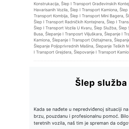
Konstrukacija
,
Šlep I Transport Građevinskih Konte
Havarisanih Vozila
,
Šlep I Transport Kamiona
,
Šlep
Transport Kombija
,
Šlep I Transport Mini Bagera
,
Š
Šlep I Transport Radničkih Kontejnera
,
Šlep I Tran
Šlep I Transport Vozila U Kvaru
,
Šlep Služba
,
Šlep
Busa
,
Šlepanje I Tranposrt Viljuškara
,
Šlepanje I T
Kamiona
,
Šlepanje I Transport Oldtajmera
,
Šlepanj
Šlepanje Poljoprivrednih Mašina
,
Šlepanje Teških 
I Transport Grejdera
,
Šlepovanje I Transport Kami
Šlep služba
Kada se nađete u nepredviđenoj situaciji na
brzu, pouzdanu i profesionalnu pomoć. Bilo 
teretnih vozila, naš tim je spreman da odgo