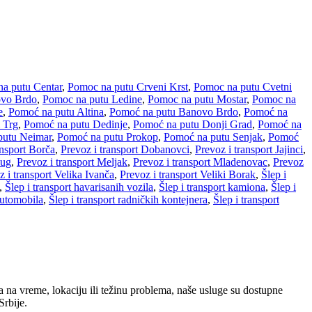
a putu Centar
,
Pomoc na putu Crveni Krst
,
Pomoc na putu Cvetni
ovo Brdo
,
Pomoc na putu Ledine
,
Pomoc na putu Mostar
,
Pomoc na
e
,
Pomoć na putu Altina
,
Pomoć na putu Banovo Brdo
,
Pomoć na
 Trg
,
Pomoć na putu Dedinje
,
Pomoć na putu Donji Grad
,
Pomoć na
putu Neimar
,
Pomoć na putu Prokop
,
Pomoć na putu Senjak
,
Pomoć
ansport Borča
,
Prevoz i transport Dobanovci
,
Prevoz i transport Jajinci
,
Lug
,
Prevoz i transport Meljak
,
Prevoz i transport Mladenovac
,
Prevoz
z i transport Velika Ivanča
,
Prevoz i transport Veliki Borak
,
Šlep i
,
Šlep i transport havarisanih vozila
,
Šlep i transport kamiona
,
Šlep i
automobila
,
Šlep i transport radničkih kontejnera
,
Šlep i transport
 na vreme, lokaciju ili težinu problema, naše usluge su dostupne
rbije.