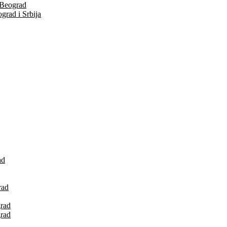
 Beograd
grad i Srbija
ad
rad
grad
grad