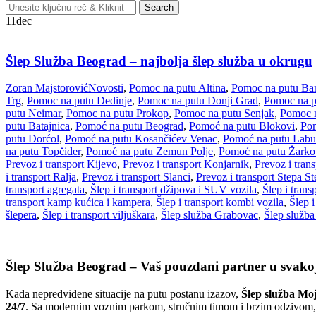
Search
Search
for:
11
dec
Šlep Služba Beograd – najbolja šlep služba u okrugu
Zoran Majstorović
Novosti
,
Pomoc na putu Altina
,
Pomoc na putu Ba
Trg
,
Pomoc na putu Dedinje
,
Pomoc na putu Donji Grad
,
Pomoc na p
putu Neimar
,
Pomoc na putu Prokop
,
Pomoc na putu Senjak
,
Pomoc n
putu Batajnica
,
Pomoć na putu Beograd
,
Pomoć na putu Blokovi
,
Pom
putu Dorćol
,
Pomoć na putu Kosančićev Venac
,
Pomoć na putu Lab
na putu Topčider
,
Pomoć na putu Zemun Polje
,
Pomoć na putu Žark
Prevoz i transport Kijevo
,
Prevoz i transport Konjarnik
,
Prevoz i tran
i transport Ralja
,
Prevoz i transport Slanci
,
Prevoz i transport Stepa S
transport agregata
,
Šlep i transport džipova i SUV vozila
,
Šlep i trans
transport kamp kućica i kampera
,
Šlep i transport kombi vozila
,
Šlep i
šlepera
,
Šlep i transport viljuškara
,
Šlep služba Grabovac
,
Šlep služba
Šlep Služba Beograd – Vaš pouzdani partner u svakoj 
Kada nepredviđene situacije na putu postanu izazov,
Šlep služba Mo
24/7
. Sa modernim voznim parkom, stručnim timom i brzim odzivom, p