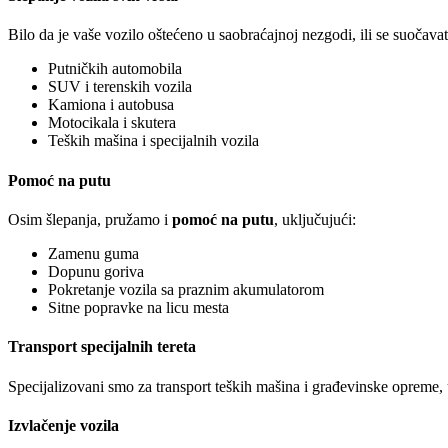
Bilo da je vaše vozilo oštećeno u saobraćajnoj nezgodi, ili se suočav
Putničkih automobila
SUV i terenskih vozila
Kamiona i autobusa
Motocikala i skutera
Teških mašina i specijalnih vozila
Pomoć na putu
Osim šlepanja, pružamo i
pomoć na putu
, uključujući:
Zamenu guma
Dopunu goriva
Pokretanje vozila sa praznim akumulatorom
Sitne popravke na licu mesta
Transport specijalnih tereta
Specijalizovani smo za transport teških mašina i građevinske opreme,
Izvlačenje vozila