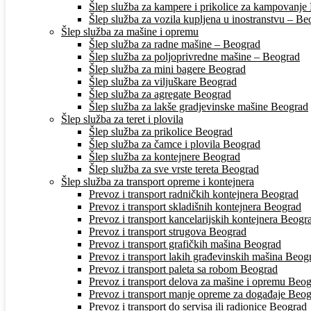
Šlep služba za kampere i prikolice za kampovanje
Šlep služba za vozila kupljena u inostranstvu – Beo
Šlep služba za mašine i opremu
Šlep služba za radne mašine – Beograd
Šlep služba za poljoprivredne mašine – Beograd
Šlep služba za mini bagere Beograd
Šlep služba za viljuškare Beograd
Šlep služba za agregate Beograd
Šlep služba za lakše gradjevinske mašine Beograd
Šlep služba za teret i plovila
Šlep služba za prikolice Beograd
Šlep služba za čamce i plovila Beograd
Šlep služba za kontejnere Beograd
Šlep služba za sve vrste tereta Beograd
Šlep služba za transport opreme i kontejnera
Prevoz i transport radničkih kontejnera Beograd
Prevoz i transport skladišnih kontejnera Beograd
Prevoz i transport kancelarijskih kontejnera Beogr
Prevoz i transport strugova Beograd
Prevoz i transport grafičkih mašina Beograd
Prevoz i transport lakih građevinskih mašina Beog
Prevoz i transport paleta sa robom Beograd
Prevoz i transport delova za mašine i opremu Beo
Prevoz i transport manje opreme za događaje Beo
Prevoz i transport do servisa ili radionice Beograd