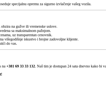
poseduje specijalnu opremu za sigurno izvlačenje vašeg vozila.
 obzira na gužve ili vremenske uslove.
provedena sa maksimalnom pažnjom.
enama, uz transparentan cenovnik.
ma višegodišnje iskustvo i brojne zadovoljne klijente.
tići do vas.
as na
+381 69 33 33 132
. Naš tim je dostupan 24 sata dnevno kako bi va
t!