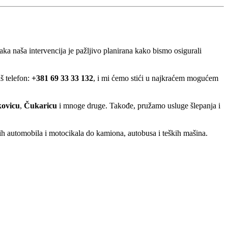
aka naša intervencija je pažljivo planirana kako bismo osigurali
š telefon:
+381 69 33 33 132
, i mi ćemo stići u najkraćem mogućem
ovicu
,
Čukaricu
i mnoge druge. Takođe, pružamo usluge šlepanja i
ih automobila i motocikala do kamiona, autobusa i teških mašina.