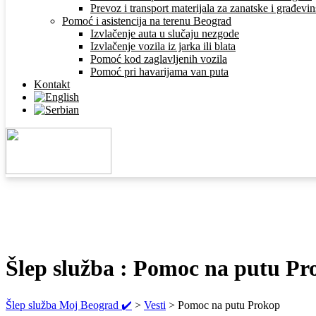
Prevoz i transport materijala za zanatske i građev
Pomoć i asistencija na terenu Beograd
Izvlačenje auta u slučaju nezgode
Izvlačenje vozila iz jarka ili blata
Pomoć kod zaglavljenih vozila
Pomoć pri havarijama van puta
Kontakt
Šlep služba : Pomoc na putu Pr
Šlep služba Moj Beograd ✔️
>
Vesti
>
Pomoc na putu Prokop