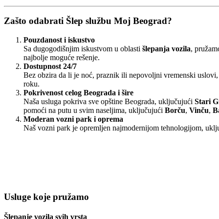
Zašto odabrati Šlep službu Moj Beograd?
Pouzdanost i iskustvo
Sa dugogodišnjim iskustvom u oblasti
šlepanja vozila
, pružamo
najbolje moguće rešenje.
Dostupnost 24/7
Bez obzira da li je noć, praznik ili nepovoljni vremenski uslov
roku.
Pokrivenost celog Beograda i šire
Naša usluga pokriva sve opštine Beograda, uključujući
Stari 
pomoći na putu u svim naseljima, uključujući
Borču
,
Vinču
,
B
Moderan vozni park i oprema
Naš vozni park je opremljen najmodernijom tehnologijom, uključ
Usluge koje pružamo
Šlepanje vozila svih vrsta