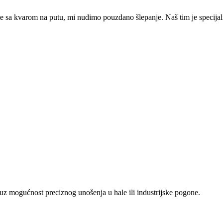
ate sa kvarom na putu, mi nudimo pouzdano šlepanje. Naš tim je specijal
 uz mogućnost preciznog unošenja u hale ili industrijske pogone.