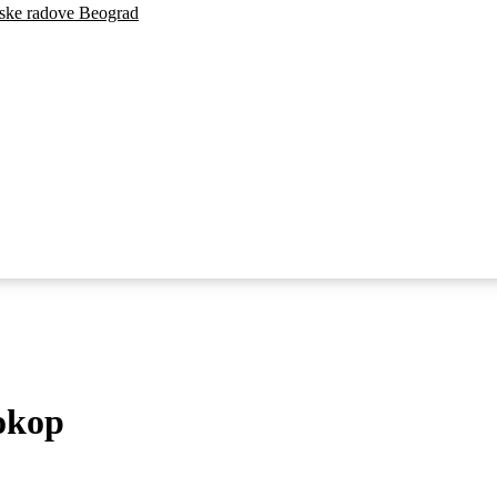
inske radove Beograd
okop