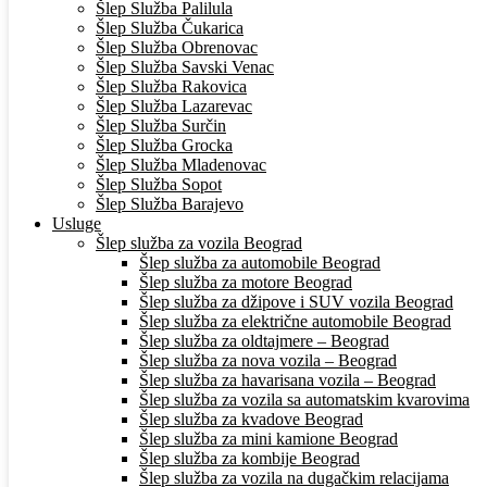
Šlep Služba Palilula
Šlep Služba Čukarica
Šlep Služba Obrenovac
Šlep Služba Savski Venac
Šlep Služba Rakovica
Šlep Služba Lazarevac
Šlep Služba Surčin
Šlep Služba Grocka
Šlep Služba Mladenovac
Šlep Služba Sopot
Šlep Služba Barajevo
Usluge
Šlep služba za vozila Beograd
Šlep služba za automobile Beograd
Šlep služba za motore Beograd
Šlep služba za džipove i SUV vozila Beograd
Šlep služba za električne automobile Beograd
Šlep služba za oldtajmere – Beograd
Šlep služba za nova vozila – Beograd
Šlep služba za havarisana vozila – Beograd
Šlep služba za vozila sa automatskim kvarovima
Šlep služba za kvadove Beograd
Šlep služba za mini kamione Beograd
Šlep služba za kombije Beograd
Šlep služba za vozila na dugačkim relacijama