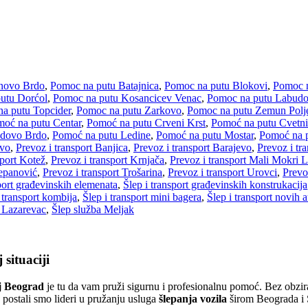
novo Brdo
,
Pomoc na putu Batajnica
,
Pomoc na putu Blokovi
,
Pomoc n
utu Dorćol
,
Pomoc na putu Kosancicev Venac
,
Pomoc na putu Labud
a putu Topcider
,
Pomoc na putu Zarkovo
,
Pomoc na putu Zemun Polj
oć na putu Centar
,
Pomoć na putu Crveni Krst
,
Pomoć na putu Cvetni
udovo Brdo
,
Pomoć na putu Ledine
,
Pomoć na putu Mostar
,
Pomoć na 
ovo
,
Prevoz i transport Banjica
,
Prevoz i transport Barajevo
,
Prevoz i tr
sport Kotež
,
Prevoz i transport Krnjača
,
Prevoz i transport Mali Mokri 
tepanović
,
Prevoz i transport Trošarina
,
Prevoz i transport Urovci
,
Prevo
port građevinskih elemenata
,
Šlep i transport građevinskih konstrukacija
 transport kombija
,
Šlep i transport mini bagera
,
Šlep i transport novih 
 Lazarevac
,
Šlep služba Meljak
situaciji
j Beograd
je tu da vam pruži sigurnu i profesionalnu pomoć. Bez obzira
ostali smo lideri u pružanju usluga
šlepanja vozila
širom Beograda i S