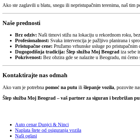
Ako ste zaglavili u blatu, snegu ili nepristupačnim terenima, naš tim 
Naše prednosti
Brz odziv:
Naši timovi stižu na lokaciju u rekordnom roku, bez
Profesionalnost:
Svaka intervencija je pažljivo planirana i s
Pristupačne cene:
Pružamo vrhunske usluge po pristupačnim c
Dugogodišnja tradicija:
Šlep služba Moj Beograd
iza sebe i
Pokrivenost:
Bez obzira gde se nalazite u Beogradu, mi ćemo s
Kontaktirajte nas odmah
Ako vam je potrebna
pomoć na putu
ili
šlepanje vozila
, pozovite n
Šlep služba Moj Beograd – vaš partner za siguran i bezbrižan pu
Kategorije:
Auto cenar Dunjci & Ninci
Naplata štete od osiguranja vozila
Naši oglasi