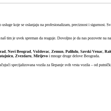
 usluge koje se oslanjaju na profesionalizam, preciznost i sigurnost. Sv
i, naš tim je uvek spreman da reaguje. Dovoljno je da nas pozovete na na
Grad
,
Novi Beograd
,
Voždovac
,
Zemun
,
Palilulu
,
Savski Venac
,
Rak
atajnicu
,
Zvezdaru
,
Mirijevo
i mnoge druge delove Beograda.
ujući specijalizovana vozila za šlepanje svih vrsta vozila – od putničk