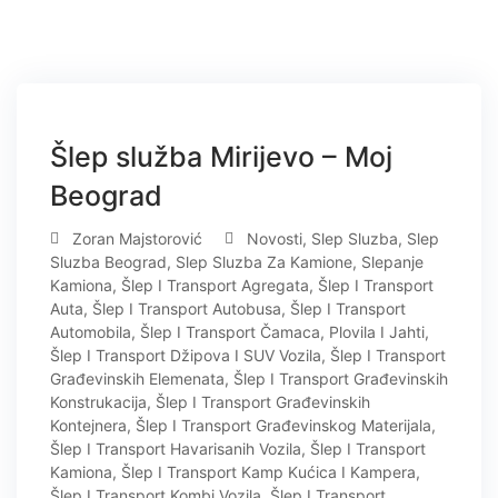
12
Šlep služba Mirijevo – Moj
FEB
Beograd
Zoran Majstorović
Novosti
,
Slep Sluzba
,
Slep
Sluzba Beograd
,
Slep Sluzba Za Kamione
,
Slepanje
Kamiona
,
Šlep I Transport Agregata
,
Šlep I Transport
Auta
,
Šlep I Transport Autobusa
,
Šlep I Transport
Automobila
,
Šlep I Transport Čamaca, Plovila I Jahti
,
Šlep I Transport Džipova I SUV Vozila
,
Šlep I Transport
Građevinskih Elemenata
,
Šlep I Transport Građevinskih
Konstrukacija
,
Šlep I Transport Građevinskih
Kontejnera
,
Šlep I Transport Građevinskog Materijala
,
Šlep I Transport Havarisanih Vozila
,
Šlep I Transport
Kamiona
,
Šlep I Transport Kamp Kućica I Kampera
,
Šlep I Transport Kombi Vozila
,
Šlep I Transport