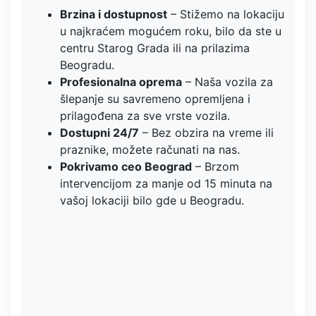
Brzina i dostupnost
– Stižemo na lokaciju
u najkraćem mogućem roku, bilo da ste u
centru Starog Grada ili na prilazima
Beogradu.
Profesionalna oprema
– Naša vozila za
šlepanje su savremeno opremljena i
prilagođena za sve vrste vozila.
Dostupni 24/7
– Bez obzira na vreme ili
praznike, možete računati na nas.
Pokrivamo ceo Beograd
– Brzom
intervencijom za manje od 15 minuta na
vašoj lokaciji bilo gde u Beogradu.