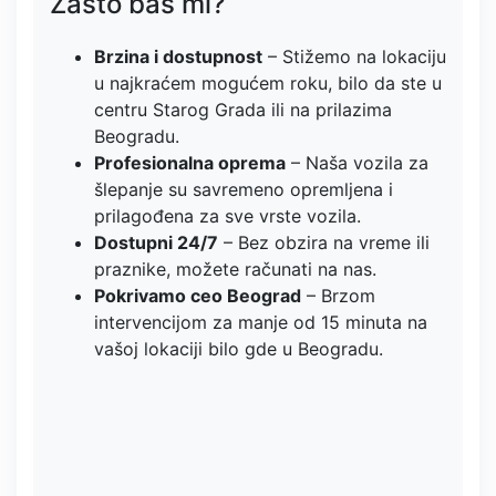
Zašto baš mi?
Brzina i dostupnost
– Stižemo na lokaciju
u najkraćem mogućem roku, bilo da ste u
centru Starog Grada ili na prilazima
Beogradu.
Profesionalna oprema
– Naša vozila za
šlepanje su savremeno opremljena i
prilagođena za sve vrste vozila.
Dostupni 24/7
– Bez obzira na vreme ili
praznike, možete računati na nas.
Pokrivamo ceo Beograd
– Brzom
intervencijom za manje od 15 minuta na
vašoj lokaciji bilo gde u Beogradu.