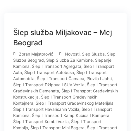
12
Šlep služba Miljakovac – Moj
FEB
Beograd
Zoran Majstorović
Novosti
,
Slep Sluzba
,
Slep
Sluzba Beograd
,
Slep Sluzba Za Kamione
,
Slepanje
Kamiona
,
Šlep I Transport Agregata
,
Šlep I Transport
Auta
,
Šlep I Transport Autobusa
,
Šlep I Transport
Automobila
,
Šlep I Transport Čamaca, Plovila I Jahti
,
Šlep I Transport Džipova I SUV Vozila
,
Šlep I Transport
Građevinskih Elemenata
,
Šlep I Transport Građevinskih
Konstrukacija
,
Šlep I Transport Građevinskih
Kontejnera
,
Šlep I Transport Građevinskog Materijala
,
Šlep I Transport Havarisanih Vozila
,
Šlep I Transport
Kamiona
,
Šlep I Transport Kamp Kućica I Kampera
,
Šlep I Transport Kombi Vozila
,
Šlep I Transport
Kombija
,
Šlep I Transport Mini Bagera
,
Šlep I Transport