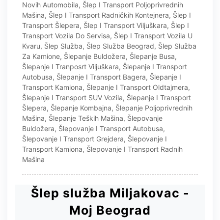
Novih Automobila
,
Šlep I Transport Poljoprivrednih
Mašina
,
Šlep I Transport Radničkih Kontejnera
,
Šlep I
Transport Šlepera
,
Šlep I Transport Viljuškara
,
Šlep I
Transport Vozila Do Servisa
,
Šlep I Transport Vozila U
Kvaru
,
Šlep Služba
,
Šlep Služba Beograd
,
Šlep Služba
Za Kamione
,
Šlepanje Buldožera
,
Šlepanje Busa
,
Šlepanje I Tranposrt Viljuškara
,
Šlepanje I Transport
Autobusa
,
Šlepanje I Transport Bagera
,
Šlepanje I
Transport Kamiona
,
Šlepanje I Transport Oldtajmera
,
Šlepanje I Transport SUV Vozila
,
Šlepanje I Transport
Šlepera
,
Šlepanje Kombajna
,
Šlepanje Poljoprivrednih
Mašina
,
Šlepanje Teških Mašina
,
Šlepovanje
Buldožera
,
Šlepovanje I Transport Autobusa
,
Šlepovanje I Transport Grejdera
,
Šlepovanje I
Transport Kamiona
,
Šlepovanje I Transport Radnih
Mašina
Šlep služba Miljakovac -
Moj Beograd