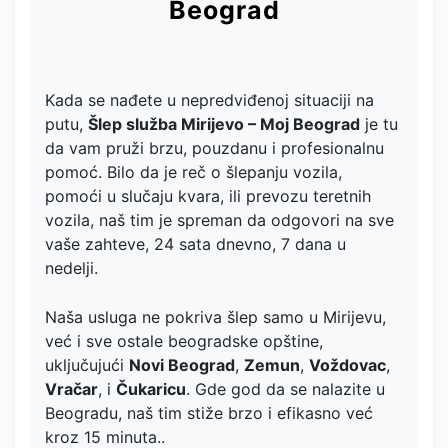
Beograd
Kada se nađete u nepredviđenoj situaciji na
putu,
Šlep služba Mirijevo – Moj Beograd
je tu
da vam pruži brzu, pouzdanu i profesionalnu
pomoć. Bilo da je reč o šlepanju vozila,
pomoći u slučaju kvara, ili prevozu teretnih
vozila, naš tim je spreman da odgovori na sve
vaše zahteve, 24 sata dnevno, 7 dana u
nedelji.
Naša usluga ne pokriva šlep samo u Mirijevu,
već i sve ostale beogradske opštine,
uključujući
Novi Beograd
,
Zemun
,
Voždovac
,
Vračar
, i
Čukaricu
. Gde god da se nalazite u
Beogradu, naš tim stiže brzo i efikasno već
kroz 15 minuta..