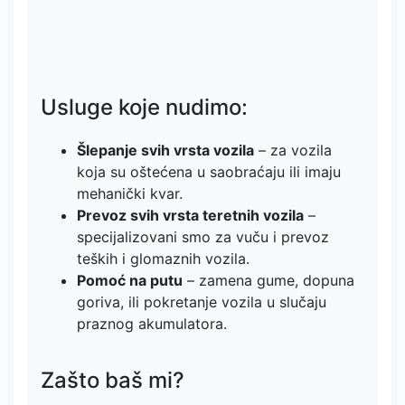
Usluge koje nudimo:
Šlepanje svih vrsta vozila
– za vozila
koja su oštećena u saobraćaju ili imaju
mehanički kvar.
Prevoz svih vrsta teretnih vozila
–
specijalizovani smo za vuču i prevoz
teških i glomaznih vozila.
Pomoć na putu
– zamena gume, dopuna
goriva, ili pokretanje vozila u slučaju
praznog akumulatora.
Zašto baš mi?