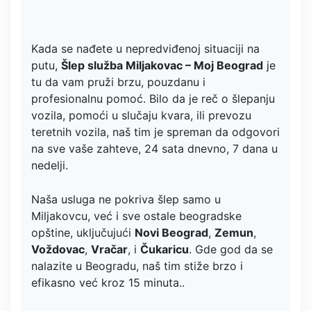
Kada se nađete u nepredviđenoj situaciji na
putu,
Šlep služba Miljakovac – Moj Beograd
je
tu da vam pruži brzu, pouzdanu i
profesionalnu pomoć. Bilo da je reč o šlepanju
vozila, pomoći u slučaju kvara, ili prevozu
teretnih vozila, naš tim je spreman da odgovori
na sve vaše zahteve, 24 sata dnevno, 7 dana u
nedelji.
Naša usluga ne pokriva šlep samo u
Miljakovcu, već i sve ostale beogradske
opštine, uključujući
Novi Beograd
,
Zemun
,
Voždovac
,
Vračar
, i
Čukaricu
. Gde god da se
nalazite u Beogradu, naš tim stiže brzo i
efikasno već kroz 15 minuta..