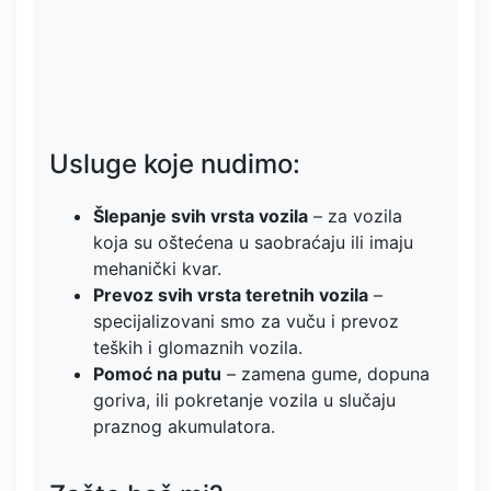
Usluge koje nudimo:
Šlepanje svih vrsta vozila
– za vozila
koja su oštećena u saobraćaju ili imaju
mehanički kvar.
Prevoz svih vrsta teretnih vozila
–
specijalizovani smo za vuču i prevoz
teških i glomaznih vozila.
Pomoć na putu
– zamena gume, dopuna
goriva, ili pokretanje vozila u slučaju
praznog akumulatora.