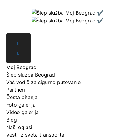
Skip
to
content
Moj Beograd
Šlep služba Beograd
Vaš vodič za sigurno putovanje
Partneri
Česta pitanja
Foto galerija
Video galerija
Blog
Naši oglasi
Vesti iz sveta transporta