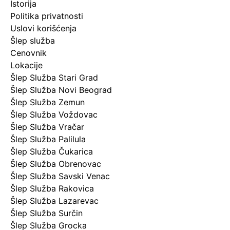
Istorija
Politika privatnosti
Uslovi korišćenja
Šlep služba
Cenovnik
Lokacije
Šlep Služba Stari Grad
Šlep Služba Novi Beograd
Šlep Služba Zemun
Šlep Služba Voždovac
Šlep Služba Vračar
Šlep Služba Palilula
Šlep Služba Čukarica
Šlep Služba Obrenovac
Šlep Služba Savski Venac
Šlep Služba Rakovica
Šlep Služba Lazarevac
Šlep Služba Surčin
Šlep Služba Grocka