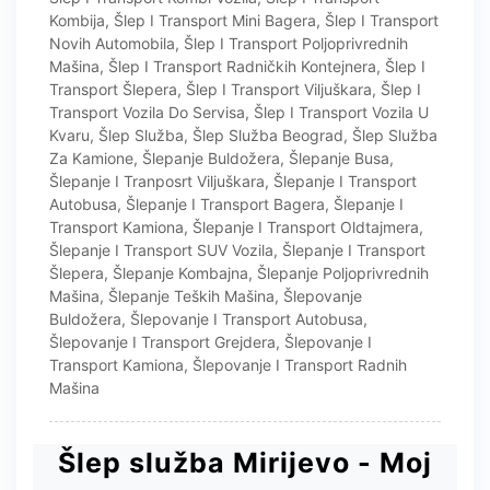
Kombija
,
Šlep I Transport Mini Bagera
,
Šlep I Transport
Novih Automobila
,
Šlep I Transport Poljoprivrednih
Mašina
,
Šlep I Transport Radničkih Kontejnera
,
Šlep I
Transport Šlepera
,
Šlep I Transport Viljuškara
,
Šlep I
Transport Vozila Do Servisa
,
Šlep I Transport Vozila U
Kvaru
,
Šlep Služba
,
Šlep Služba Beograd
,
Šlep Služba
Za Kamione
,
Šlepanje Buldožera
,
Šlepanje Busa
,
Šlepanje I Tranposrt Viljuškara
,
Šlepanje I Transport
Autobusa
,
Šlepanje I Transport Bagera
,
Šlepanje I
Transport Kamiona
,
Šlepanje I Transport Oldtajmera
,
Šlepanje I Transport SUV Vozila
,
Šlepanje I Transport
Šlepera
,
Šlepanje Kombajna
,
Šlepanje Poljoprivrednih
Mašina
,
Šlepanje Teških Mašina
,
Šlepovanje
Buldožera
,
Šlepovanje I Transport Autobusa
,
Šlepovanje I Transport Grejdera
,
Šlepovanje I
Transport Kamiona
,
Šlepovanje I Transport Radnih
Mašina
Šlep služba Mirijevo - Moj