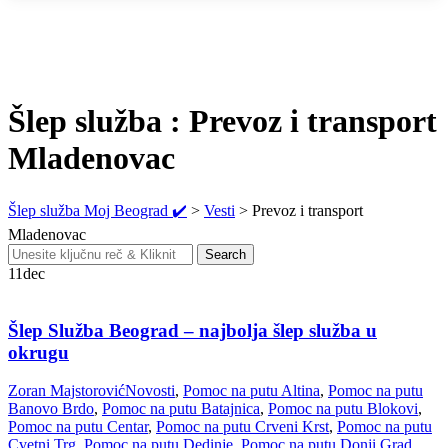
Šlep služba : Prevoz i transport
Mladenovac
Šlep služba Moj Beograd ✔️
>
Vesti
>
Prevoz i transport
Mladenovac
Search
Search
for:
11
dec
Šlep Služba Beograd – najbolja šlep služba u
okrugu
Zoran Majstorović
Novosti
,
Pomoc na putu Altina
,
Pomoc na putu
Banovo Brdo
,
Pomoc na putu Batajnica
,
Pomoc na putu Blokovi
,
Pomoc na putu Centar
,
Pomoc na putu Crveni Krst
,
Pomoc na putu
Cvetni Trg
,
Pomoc na putu Dedinje
,
Pomoc na putu Donji Grad
,