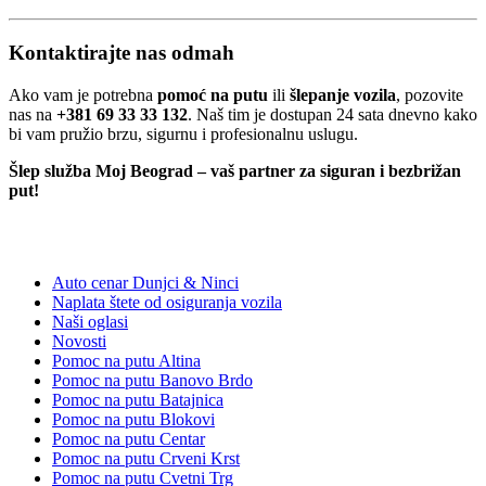
Kontaktirajte nas odmah
Ako vam je potrebna
pomoć na putu
ili
šlepanje vozila
, pozovite
nas na
+381 69 33 33 132
. Naš tim je dostupan 24 sata dnevno kako
bi vam pružio brzu, sigurnu i profesionalnu uslugu.
Šlep služba Moj Beograd – vaš partner za siguran i bezbrižan
put!
Kategorije:
Auto cenar Dunjci & Ninci
Naplata štete od osiguranja vozila
Naši oglasi
Novosti
Pomoc na putu Altina
Pomoc na putu Banovo Brdo
Pomoc na putu Batajnica
Pomoc na putu Blokovi
Pomoc na putu Centar
Pomoc na putu Crveni Krst
Pomoc na putu Cvetni Trg