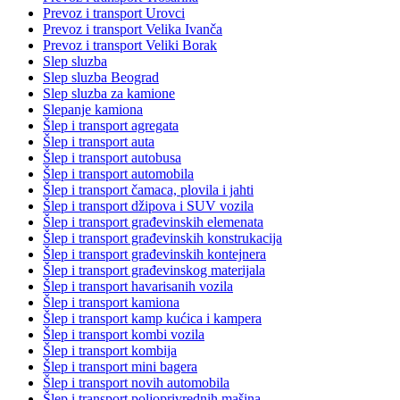
Prevoz i transport Urovci
Prevoz i transport Velika Ivanča
Prevoz i transport Veliki Borak
Slep sluzba
Slep sluzba Beograd
Slep sluzba za kamione
Slepanje kamiona
Šlep i transport agregata
Šlep i transport auta
Šlep i transport autobusa
Šlep i transport automobila
Šlep i transport čamaca, plovila i jahti
Šlep i transport džipova i SUV vozila
Šlep i transport građevinskih elemenata
Šlep i transport građevinskih konstrukacija
Šlep i transport građevinskih kontejnera
Šlep i transport građevinskog materijala
Šlep i transport havarisanih vozila
Šlep i transport kamiona
Šlep i transport kamp kućica i kampera
Šlep i transport kombi vozila
Šlep i transport kombija
Šlep i transport mini bagera
Šlep i transport novih automobila
Šlep i transport poljoprivrednih mašina