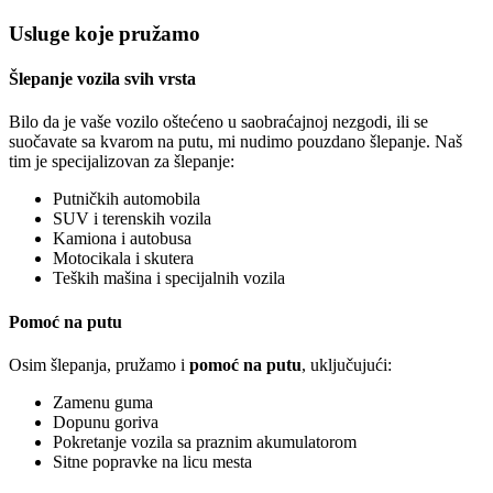
Usluge koje pružamo
Šlepanje vozila svih vrsta
Bilo da je vaše vozilo oštećeno u saobraćajnoj nezgodi, ili se
suočavate sa kvarom na putu, mi nudimo pouzdano šlepanje. Naš
tim je specijalizovan za šlepanje:
Putničkih automobila
SUV i terenskih vozila
Kamiona i autobusa
Motocikala i skutera
Teških mašina i specijalnih vozila
Pomoć na putu
Osim šlepanja, pružamo i
pomoć na putu
, uključujući:
Zamenu guma
Dopunu goriva
Pokretanje vozila sa praznim akumulatorom
Sitne popravke na licu mesta