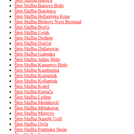
Šlep Služba Banjica
Šlep Služba Banovo Brdo
Šlep Služba Batajnica
Šlep Služba Bežanijska Kosa
Šlep Služba Blokovi Novi Beograd
Šlep Služba Borča
Šlep Služba Cerak
Šlep Služba Dedinje
Šlep Služba Dorćol
Šlep Služba Dušanovac
Šlep Služba Galenika
Šlep Služba Julino Brdo
Šlep Služba Kanarevo Brdo
Šlep Služba Karaburma
Šlep Služba Konjarnik
Šlep Služba Košutnjak
Šlep Služba Kotež
Šlep Služba Krnjača
Šlep Služba Ledine
Šlep Služba Medaković
Šlep Služba Miljakovac
Šlep Služba Mirijevo
Šlep Služba Naselje Golf
Šlep Služba Ovča
Šlep Služba Padinska Skela