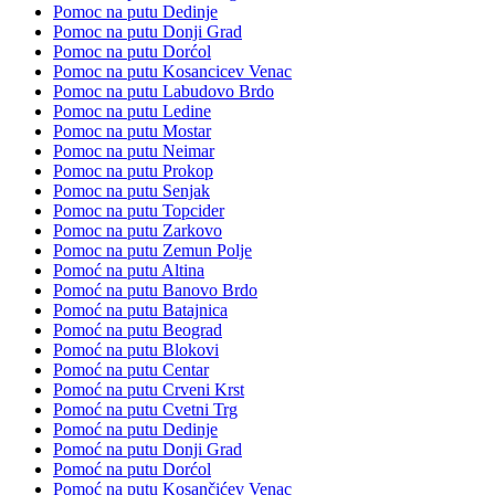
Pomoc na putu Dedinje
Pomoc na putu Donji Grad
Pomoc na putu Dorćol
Pomoc na putu Kosancicev Venac
Pomoc na putu Labudovo Brdo
Pomoc na putu Ledine
Pomoc na putu Mostar
Pomoc na putu Neimar
Pomoc na putu Prokop
Pomoc na putu Senjak
Pomoc na putu Topcider
Pomoc na putu Zarkovo
Pomoc na putu Zemun Polje
Pomoć na putu Altina
Pomoć na putu Banovo Brdo
Pomoć na putu Batajnica
Pomoć na putu Beograd
Pomoć na putu Blokovi
Pomoć na putu Centar
Pomoć na putu Crveni Krst
Pomoć na putu Cvetni Trg
Pomoć na putu Dedinje
Pomoć na putu Donji Grad
Pomoć na putu Dorćol
Pomoć na putu Kosančićev Venac