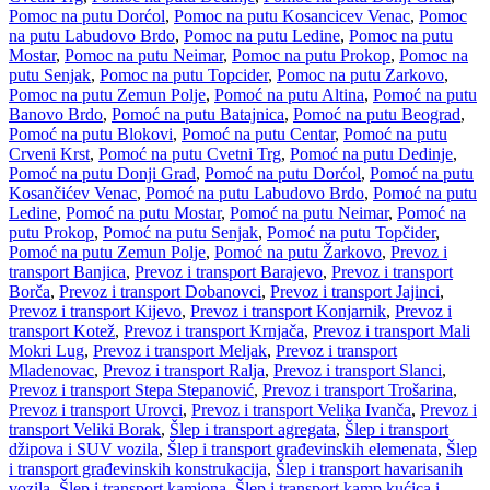
Pomoc na putu Dorćol
,
Pomoc na putu Kosancicev Venac
,
Pomoc
na putu Labudovo Brdo
,
Pomoc na putu Ledine
,
Pomoc na putu
Mostar
,
Pomoc na putu Neimar
,
Pomoc na putu Prokop
,
Pomoc na
putu Senjak
,
Pomoc na putu Topcider
,
Pomoc na putu Zarkovo
,
Pomoc na putu Zemun Polje
,
Pomoć na putu Altina
,
Pomoć na putu
Banovo Brdo
,
Pomoć na putu Batajnica
,
Pomoć na putu Beograd
,
Pomoć na putu Blokovi
,
Pomoć na putu Centar
,
Pomoć na putu
Crveni Krst
,
Pomoć na putu Cvetni Trg
,
Pomoć na putu Dedinje
,
Pomoć na putu Donji Grad
,
Pomoć na putu Dorćol
,
Pomoć na putu
Kosančićev Venac
,
Pomoć na putu Labudovo Brdo
,
Pomoć na putu
Ledine
,
Pomoć na putu Mostar
,
Pomoć na putu Neimar
,
Pomoć na
putu Prokop
,
Pomoć na putu Senjak
,
Pomoć na putu Topčider
,
Pomoć na putu Zemun Polje
,
Pomoć na putu Žarkovo
,
Prevoz i
transport Banjica
,
Prevoz i transport Barajevo
,
Prevoz i transport
Borča
,
Prevoz i transport Dobanovci
,
Prevoz i transport Jajinci
,
Prevoz i transport Kijevo
,
Prevoz i transport Konjarnik
,
Prevoz i
transport Kotež
,
Prevoz i transport Krnjača
,
Prevoz i transport Mali
Mokri Lug
,
Prevoz i transport Meljak
,
Prevoz i transport
Mladenovac
,
Prevoz i transport Ralja
,
Prevoz i transport Slanci
,
Prevoz i transport Stepa Stepanović
,
Prevoz i transport Trošarina
,
Prevoz i transport Urovci
,
Prevoz i transport Velika Ivanča
,
Prevoz i
transport Veliki Borak
,
Šlep i transport agregata
,
Šlep i transport
džipova i SUV vozila
,
Šlep i transport građevinskih elemenata
,
Šlep
i transport građevinskih konstrukacija
,
Šlep i transport havarisanih
vozila
,
Šlep i transport kamiona
,
Šlep i transport kamp kućica i