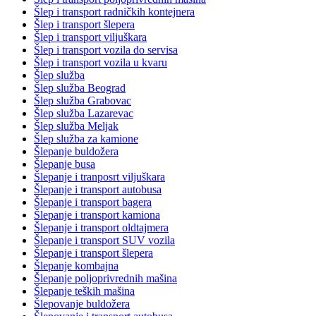
Šlep i transport radničkih kontejnera
Šlep i transport šlepera
Šlep i transport viljuškara
Šlep i transport vozila do servisa
Šlep i transport vozila u kvaru
Šlep služba
Šlep služba Beograd
Šlep služba Grabovac
Šlep služba Lazarevac
Šlep služba Meljak
Šlep služba za kamione
Šlepanje buldožera
Šlepanje busa
Šlepanje i tranposrt viljuškara
Šlepanje i transport autobusa
Šlepanje i transport bagera
Šlepanje i transport kamiona
Šlepanje i transport oldtajmera
Šlepanje i transport SUV vozila
Šlepanje i transport šlepera
Šlepanje kombajna
Šlepanje poljoprivrednih mašina
Šlepanje teških mašina
Šlepovanje buldožera