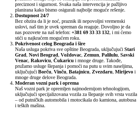
preciznost i sigurnost. Svaka naša intervencija je pažljivo
planirana kako bismo osigurali najbolje moguće rešenje.
Dostupnost 24/7
Bez obzira da li je noć, praznik ili nepovoljni vremenski
uslovi, naš tim je uvek spreman da reaguje. Dovoljno je da
nas pozovete na naš telefon:
+381 69 33 33 132
, i mi ćemo
stići u najkraćem mogućem roku.
Pokrivenost celog Beograda i šire
Naša usluga pokriva sve opštine Beograda, uključujući
Stari
Grad
,
Novi Beograd
,
Voždovac
,
Zemun
,
Palilulu
,
Savski
Venac
,
Rakovicu
,
Čukaricu
i mnoge druge. Takođe,
pružamo usluge šlepanja i pomoći na putu u svim naseljima,
uključujući
Borču
,
Vinču
,
Batajnicu
,
Zvezdaru
,
Mirijevo
i
mnoge druge delove Beograda.
Moderan vozni park i oprema
Naš vozni park je opremljen najmodernijom tehnologijom,
uključujući specijalizovana vozila za šlepanje svih vrsta vozila
– od putničkih automobila i motocikala do kamiona, autobusa
i teških mašina.