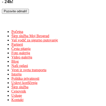
- 24h!
Pozovite odmah!
NAVIGACIJA
Početna
Šlep služba Moj Beograd
Vaš vodič za sigurno putovanje
Partneri
Česta pitanja
Foto galerija
Video galerija
Blog
Naši oglasi
Vesti iz sveta transporta
Istorija
Politika privatnosti
Uslovi korišćenja
Šlep služba
Cenovnik
Usluge
Kontakt