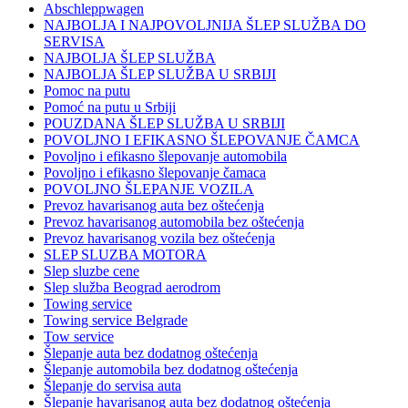
Abschleppwagen
NAJBOLJA I NAJPOVOLJNIJA ŠLEP SLUŽBA DO
SERVISA
NAJBOLJA ŠLEP SLUŽBA
NAJBOLJA ŠLEP SLUŽBA U SRBIJI
Pomoc na putu
Pomoć na putu u Srbiji
POUZDANA ŠLEP SLUŽBA U SRBIJI
POVOLJNO I EFIKASNO ŠLEPOVANJE ČAMCA
Povoljno i efikasno šlepovanje automobila
Povoljno i efikasno šlepovanje čamaca
POVOLJNO ŠLEPANJE VOZILA
Prevoz havarisanog auta bez oštećenja
Prevoz havarisanog automobila bez oštećenja
Prevoz havarisanog vozila bez oštećenja
SLEP SLUZBA MOTORA
Slep sluzbe cene
Slep služba Beograd aerodrom
Towing service
Towing service Belgrade
Tow service
Šlepanje auta bez dodatnog oštećenja
Šlepanje automobila bez dodatnog oštećenja
Šlepanje do servisa auta
Šlepanje havarisanog auta bez dodatnog oštećenja