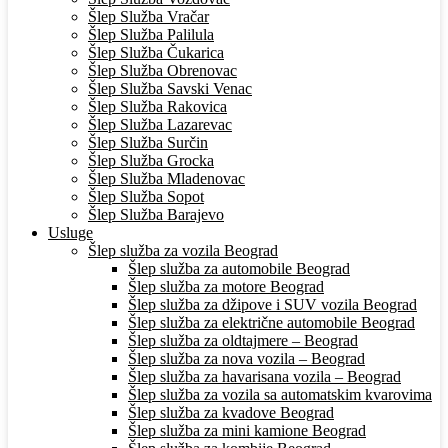
Šlep Služba Vračar
Šlep Služba Palilula
Šlep Služba Čukarica
Šlep Služba Obrenovac
Šlep Služba Savski Venac
Šlep Služba Rakovica
Šlep Služba Lazarevac
Šlep Služba Surčin
Šlep Služba Grocka
Šlep Služba Mladenovac
Šlep Služba Sopot
Šlep Služba Barajevo
Usluge
Šlep služba za vozila Beograd
Šlep služba za automobile Beograd
Šlep služba za motore Beograd
Šlep služba za džipove i SUV vozila Beograd
Šlep služba za električne automobile Beograd
Šlep služba za oldtajmere – Beograd
Šlep služba za nova vozila – Beograd
Šlep služba za havarisana vozila – Beograd
Šlep služba za vozila sa automatskim kvarovima
Šlep služba za kvadove Beograd
Šlep služba za mini kamione Beograd