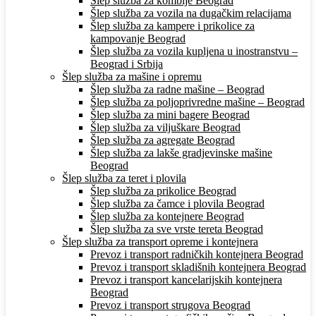
Šlep služba za kombije Beograd
Šlep služba za vozila na dugačkim relacijama
Šlep služba za kampere i prikolice za
kampovanje Beograd
Šlep služba za vozila kupljena u inostranstvu –
Beograd i Srbija
Šlep služba za mašine i opremu
Šlep služba za radne mašine – Beograd
Šlep služba za poljoprivredne mašine – Beograd
Šlep služba za mini bagere Beograd
Šlep služba za viljuškare Beograd
Šlep služba za agregate Beograd
Šlep služba za lakše gradjevinske mašine
Beograd
Šlep služba za teret i plovila
Šlep služba za prikolice Beograd
Šlep služba za čamce i plovila Beograd
Šlep služba za kontejnere Beograd
Šlep služba za sve vrste tereta Beograd
Šlep služba za transport opreme i kontejnera
Prevoz i transport radničkih kontejnera Beograd
Prevoz i transport skladišnih kontejnera Beograd
Prevoz i transport kancelarijskih kontejnera
Beograd
Prevoz i transport strugova Beograd