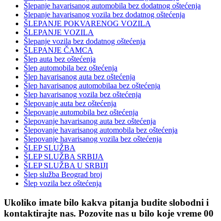
Šlepanje havarisanog automobila bez dodatnog oštećenja
Šlepanje havarisanog vozila bez dodatnog oštećenja
ŠLEPANJE POKVARENOG VOZILA
ŠLEPANJE VOZILA
Šlepanje vozila bez dodatnog oštećenja
ŠLEPANJE ČAMCA
Šlep auta bez oštećenja
Šlep automobila bez oštećenja
Šlep havarisanog auta bez oštećenja
Šlep havarisanog automobilaa bez oštećenja
Šlep havarisanog vozila bez oštećenja
Šlepovanje auta bez oštećenja
Šlepovanje automobila bez oštećenja
Šlepovanje havarisanog auta bez oštećenja
Šlepovanje havarisanog automobila bez oštećenja
Šlepovanje havarisanog vozila bez oštećenja
ŠLEP SLUŽBA
ŠLEP SLUŽBA SRBIJA
ŠLEP SLUŽBA U SRBIJI
Šlep služba Beograd broj
Šlep vozila bez oštećenja
Ukoliko imate bilo kakva pitanja budite slobodni i
kontaktirajte nas. Pozovite nas u bilo koje vreme 00