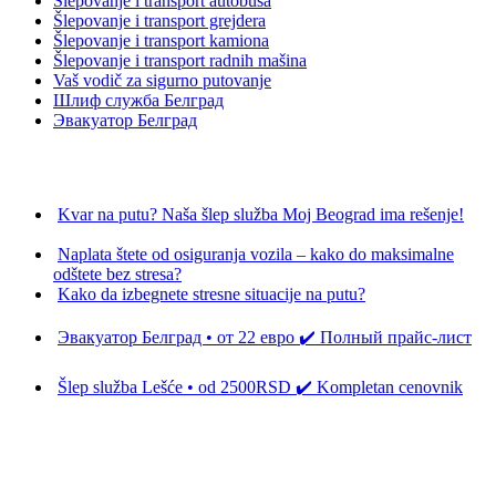
Šlepovanje i transport autobusa
Šlepovanje i transport grejdera
Šlepovanje i transport kamiona
Šlepovanje i transport radnih mašina
Vaš vodič za sigurno putovanje
Шлиф служба Белград
Эвакуатор Белград
Poslednje dodato:
Kvar na putu? Naša šlep služba Moj Beograd ima rešenje!
26
Decembra, 2025
Naplata štete od osiguranja vozila – kako do maksimalne
odštete bez stresa?
12 Novembra, 2025
Kako da izbegnete stresne situacije na putu?
3 Novembra,
2025
Эвакуатор Белград • от 22 евро ✔️ Полный прайс-лист
22 Oktobra, 2025
Šlep služba Lešće • od 2500RSD ✔️ Kompletan cenovnik
18
Septembra, 2025
Oznake