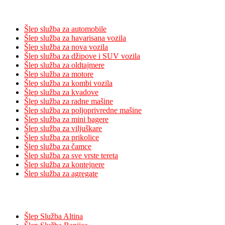
Usluge
Šlep služba za automobile
Šlep služba za havarisana vozila
Šlep služba za nova vozila
Šlep služba za džipove i SUV vozila
Šlep služba za oldtajmere
Šlep služba za motore
Šlep služba za kombi vozila
Šlep služba za kvadove
Šlep služba za radne mašine
Šlep služba za poljoprivredne mašine
Šlep služba za mini bagere
Šlep služba za viljuškare
Šlep služba za prikolice
Šlep služba za čamce
Šlep služba za sve vrste tereta
Šlep služba za kontejnere
Šlep služba za agregate
Pokrivenost
Šlep Služba Altina