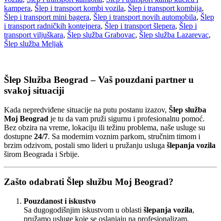
kampera
,
Šlep i transport kombi vozila
,
Šlep i transport kombija
,
Šlep i transport mini bagera
,
Šlep i transport novih automobila
,
Šlep
i transport radničkih kontejnera
,
Šlep i transport šlepera
,
Šlep i
transport viljuškara
,
Šlep služba Grabovac
,
Šlep služba Lazarevac
,
Šlep služba Meljak
Šlep Služba Beograd – Vaš pouzdani partner u
svakoj situaciji
Kada nepredviđene situacije na putu postanu izazov,
Šlep služba
Moj Beograd
je tu da vam pruži sigurnu i profesionalnu pomoć.
Bez obzira na vreme, lokaciju ili težinu problema, naše usluge su
dostupne
24/7
. Sa modernim voznim parkom, stručnim timom i
brzim odzivom, postali smo lideri u pružanju usluga
šlepanja vozila
širom Beograda i Srbije.
Zašto odabrati Šlep službu Moj Beograd?
Pouzdanost i iskustvo
Sa dugogodišnjim iskustvom u oblasti
šlepanja vozila
,
pružamo usluge koje se oslanjaju na profesionalizam,