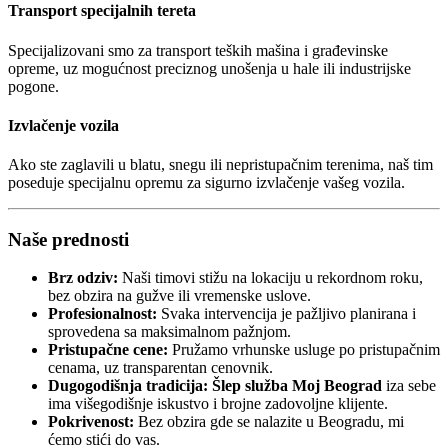
Transport specijalnih tereta
Specijalizovani smo za transport teških mašina i građevinske
opreme, uz mogućnost preciznog unošenja u hale ili industrijske
pogone.
Izvlačenje vozila
Ako ste zaglavili u blatu, snegu ili nepristupačnim terenima, naš tim
poseduje specijalnu opremu za sigurno izvlačenje vašeg vozila.
Naše prednosti
Brz odziv:
Naši timovi stižu na lokaciju u rekordnom roku,
bez obzira na gužve ili vremenske uslove.
Profesionalnost:
Svaka intervencija je pažljivo planirana i
sprovedena sa maksimalnom pažnjom.
Pristupačne cene:
Pružamo vrhunske usluge po pristupačnim
cenama, uz transparentan cenovnik.
Dugogodišnja tradicija:
Šlep služba Moj Beograd
iza sebe
ima višegodišnje iskustvo i brojne zadovoljne klijente.
Pokrivenost:
Bez obzira gde se nalazite u Beogradu, mi
ćemo stići do vas.