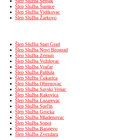
Šlep Služba Senjak
Šlep Služba Šumice
Šlep Služba Vidikovac
Šlep Služba Žarkovo
Opštine
Šlep Služba Stari Grad
Šlep Služba Novi Beograd
Šlep Služba Zemun
Šlep Služba Voždovac
Šlep Služba Vračar
Šlep Služba Palilula
Šlep Služba Čukarica
Šlep Služba Obrenovac
Šlep Služba Savski Venac
Šlep Služba Rakovica
Šlep Služba Lazarevac
Šlep Služba Surčin
Šlep Služba Grocka
Šlep Služba Mladenovac
Šlep Služba Sopot
Šlep Služba Barajevo
Šlep Služba Zvezdara