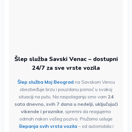
Šlep služba Savski Venac – dostupni
24/7 za sve vrste vozila
Šlep služba Moj Beograd
na Savskom Vencu
obezbeđuje brzu i pouzdanu pomoć u svakoj
situaciji na putu. Na raspolaganju smo vam
24
sata dnevno, svih 7 dana u nedelji, uključujući
vikende i praznike
, spremni da reagujemo
odmah nakon vašeg poziva. Pružamo usluge
šlepanja svih vrsta vozila
– od automobila i