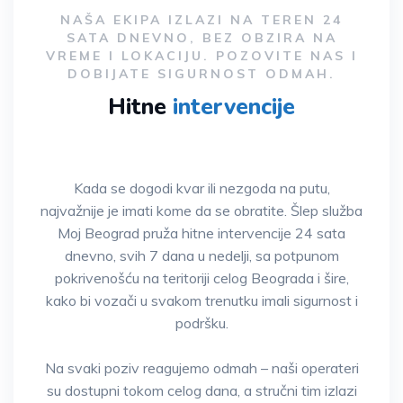
NAŠA EKIPA IZLAZI NA TEREN 24
SATA DNEVNO, BEZ OBZIRA NA
VREME I LOKACIJU. POZOVITE NAS I
DOBIJATE SIGURNOST ODMAH.
Hitne
intervencije
Kada se dogodi kvar ili nezgoda na putu,
najvažnije je imati kome da se obratite. Šlep služba
Moj Beograd pruža hitne intervencije 24 sata
dnevno, svih 7 dana u nedelji, sa potpunom
pokrivenošću na teritoriji celog Beograda i šire,
kako bi vozači u svakom trenutku imali sigurnost i
podršku.
Na svaki poziv reagujemo odmah – naši operateri
su dostupni tokom celog dana, a stručni tim izlazi