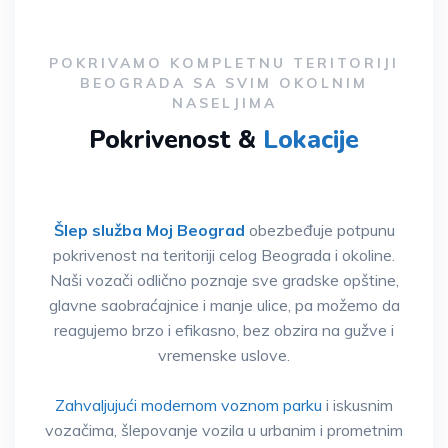
POKRIVAMO KOMPLETNU TERITORIJI
BEOGRADA SA SVIM OKOLNIM
NASELJIMA
Pokrivenost &
Lokacije
Šlep služba Moj Beograd
obezbeđuje potpunu
pokrivenost na teritoriji celog Beograda i okoline.
Naši vozači odlično poznaje sve gradske opštine,
glavne saobraćajnice i manje ulice, pa možemo da
reagujemo brzo i efikasno, bez obzira na gužve i
vremenske uslove.
Zahvaljujući modernom voznom parku
i iskusnim
vozačima, šlepovanje vozila u urbanim i prometnim