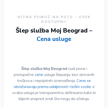
HITNA POMOĆ NA PUTU – UVEK
DOSTUPNI!
Šlep služba Moj Beograd –
Cena usluge
Šlep služba Moj Beograd
nudi jasne i
pristupačne
cene
usluga šlepanja, bez skrivenih
troškova i neprijatnih iznenađenja.
Cene se
obračunavaju prema udaljenosti i težini vozila
, a
svaka usluga je transparentno definisana kako bi
klijenti unapred znali šta mogu da očekuju.