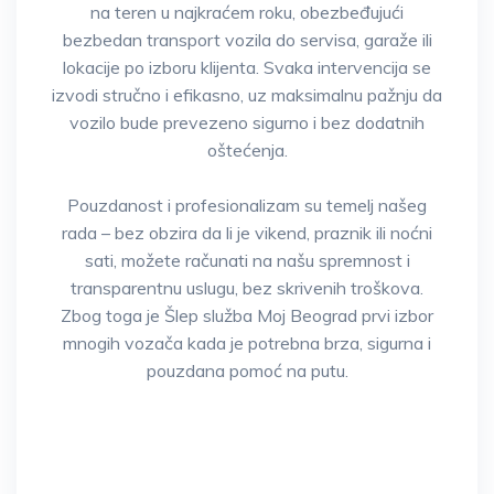
na teren u najkraćem roku, obezbeđujući
bezbedan transport vozila do servisa, garaže ili
lokacije po izboru klijenta. Svaka intervencija se
izvodi stručno i efikasno, uz maksimalnu pažnju da
vozilo bude prevezeno sigurno i bez dodatnih
oštećenja.
Pouzdanost i profesionalizam su temelj našeg
rada – bez obzira da li je vikend, praznik ili noćni
sati, možete računati na našu spremnost i
transparentnu uslugu, bez skrivenih troškova.
Zbog toga je Šlep služba Moj Beograd prvi izbor
mnogih vozača kada je potrebna brza, sigurna i
pouzdana pomoć na putu.