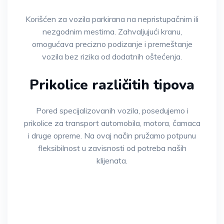
Korišćen za vozila parkirana na nepristupačnim ili
nezgodnim mestima. Zahvaljujući kranu,
omogućava precizno podizanje i premeštanje
vozila bez rizika od dodatnih oštećenja.
Prikolice različitih tipova
Pored specijalizovanih vozila, posedujemo i
prikolice za transport automobila, motora, čamaca
i druge opreme. Na ovaj način pružamo potpunu
fleksibilnost u zavisnosti od potreba naših
klijenata.