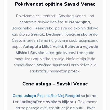
Pokrivenost opštine Savski Venac
Pokrivamo celu teritoriju Savskog Venca – od
centralnih delova kao što su
Nemanjina,
Balkanska i Resavska
, pa sve do okolnih delova
kao što su
Senjak, Dedinje i Topčidersko brdo
.
Često intervenišemo na glavnim saobraćajnicama
poput
Autoputa Miloš Veliki, Bulevara vojvode
Mišića i Savske ulice
, gde kvarovi i nezgode
mogu izazvati velike zastoje. Naša misija je da
omogućimo vozačima sigurnost i brzo rešenje, a
saobraćaju nesmetan protok.
Cene usluga – Savski Venac
Cene usluga
Šlep službe Moj Beograd
su
jasne,
fer i prilagođene svakom klijentu
. Razumemo
da ne postoje dve iste situacije na putu – kvar