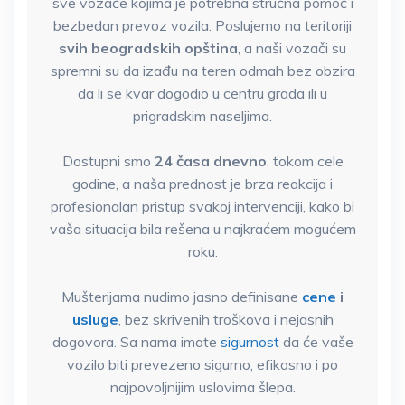
sve vozače kojima je potrebna stručna pomoć i
bezbedan prevoz vozila. Poslujemo na teritoriji
svih beogradskih opština
, a naši vozači su
spremni su da izađu na teren odmah bez obzira
da li se kvar dogodio u centru grada ili u
prigradskim naseljima.
Dostupni smo
24 časa dnevno
, tokom cele
godine, a naša prednost je brza reakcija i
profesionalan pristup svakoj intervenciji, kako bi
vaša situacija bila rešena u najkraćem mogućem
roku.
Mušterijama nudimo jasno definisane
cene
i
usluge
, bez skrivenih troškova i nejasnih
dogovora. Sa nama imate
sigurnost
da će vaše
vozilo biti prevezeno sigurno, efikasno i po
najpovoljnijim uslovima šlepa.