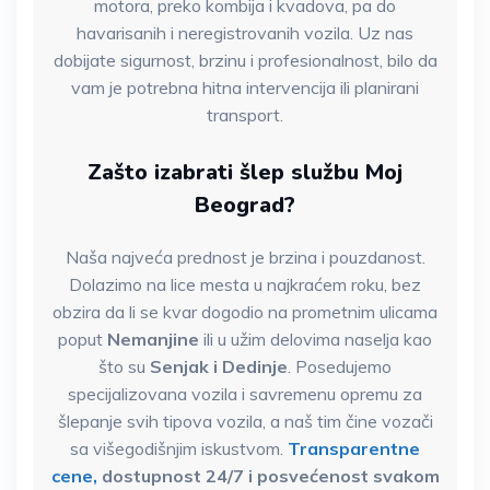
motora, preko kombija i kvadova, pa do
havarisanih i neregistrovanih vozila. Uz nas
dobijate sigurnost, brzinu i profesionalnost, bilo da
vam je potrebna hitna intervencija ili planirani
transport.
Zašto izabrati šlep službu Moj
Beograd?
Naša najveća prednost je brzina i pouzdanost.
Dolazimo na lice mesta u najkraćem roku, bez
obzira da li se kvar dogodio na prometnim ulicama
poput
Nemanjine
ili u užim delovima naselja kao
što su
Senjak i Dedinje
. Posedujemo
specijalizovana vozila i savremenu opremu za
šlepanje svih tipova vozila, a naš tim čine vozači
sa višegodišnjim iskustvom.
Transparentne
cene,
dostupnost 24/7 i posvećenost svakom