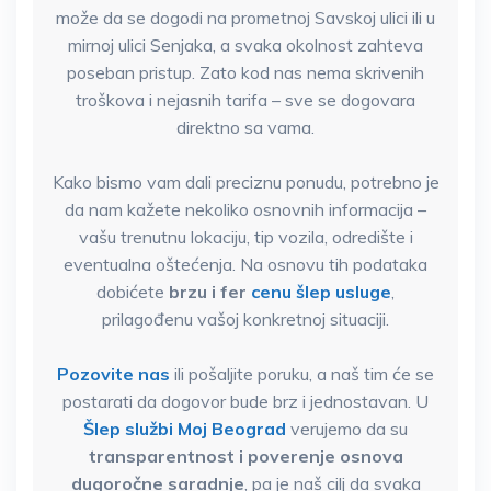
može da se dogodi na prometnoj Savskoj ulici ili u
mirnoj ulici Senjaka, a svaka okolnost zahteva
poseban pristup. Zato kod nas nema skrivenih
troškova i nejasnih tarifa – sve se dogovara
direktno sa vama.
Kako bismo vam dali preciznu ponudu, potrebno je
da nam kažete nekoliko osnovnih informacija –
vašu trenutnu lokaciju, tip vozila, odredište i
eventualna oštećenja. Na osnovu tih podataka
dobićete
brzu i fer
cenu šlep usluge
,
prilagođenu vašoj konkretnoj situaciji.
Pozovite nas
ili pošaljite poruku, a naš tim će se
postarati da dogovor bude brz i jednostavan. U
Šlep službi Moj Beograd
verujemo da su
transparentnost i poverenje osnova
dugoročne saradnje
, pa je naš cilj da svaka