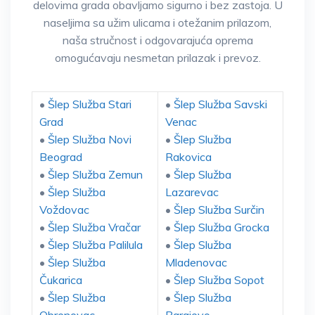
delovima grada obavljamo sigurno i bez zastoja. U
naseljima sa užim ulicama i otežanim prilazom,
naša stručnost i odgovarajuća oprema
omogućavaju nesmetan prilazak i prevoz.
•
Šlep Služba Stari
•
Šlep Služba Savski
Grad
Venac
•
Šlep Služba Novi
•
Šlep Služba
Beograd
Rakovica
•
Šlep Služba Zemun
•
Šlep Služba
•
Šlep Služba
Lazarevac
Voždovac
•
Šlep Služba Surčin
•
Šlep Služba Vračar
•
Šlep Služba Grocka
•
Šlep Služba Palilula
•
Šlep Služba
•
Šlep Služba
Mladenovac
Čukarica
•
Šlep Služba Sopot
•
Šlep Služba
•
Šlep Služba