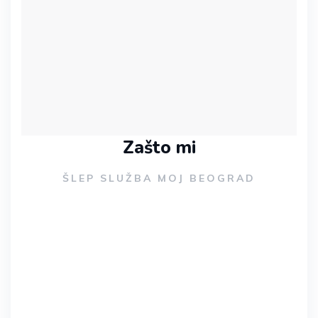
Zašto mi
ŠLEP SLUŽBA MOJ BEOGRAD
Bezbedan transport
vozila do željene
destinacije