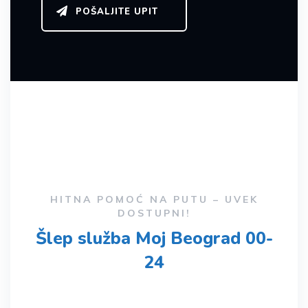
POŠALJITE UPIT
HITNA POMOĆ NA PUTU – UVEK
DOSTUPNI!
Šlep služba Moj Beograd 00-
24