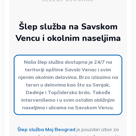
Šlep služba na Savskom
Vencu i okolnim naseljima
Naša šlep služba dostupna je 24/7 na
teritoriji opštine Savski Venac i svim
njenim okolnim delovima. Brzo izlazimo na
teren u delovima kao što su Senjak,
Dedinje i Topčidersko brdo. Takođe
intervenišemo i u svim ostalim obližnjim
naseljima i ulicama na Savskom Vencu.
Šlep služba Moj Beograd
je pouzdan izbor za