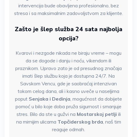
intervencija bude obavljena profesionalno, bez
stresa i sa maksimalnim zadovoljstvom za klijente.
Zašto je šlep služba 24 sata najbolja
opcija?
Kvarovi i nezgode nikada ne biraju vreme – mogu
da se dogode i danju i noću, vikendom ili
praznikom. Upravo zato je od presudnog značaja
imati šlep službu koja je dostupna 24/7. Na
Savskom Vencu, gde je saobraćaj intenzivan
tokom celog dana, ali i kasno uveče u naseljima
poput
Senjaka i Dedinja
, mogućnost da dobijete
pomoć u bilo koje doba pruža sigurnost i smanjuje
stres. Bilo da ste u gužvi na
Mostarskoj petlji
ili
na mirnijim ulicama
Topčiderskog brda
, naš tim
reaguje odmah.