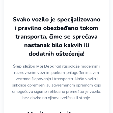
Svako vozilo je specijalizovano
i pravilno obezbeđeno tokom
transporta, čime se sprečava
nastanak bilo kakvih ili
dodatnih oštećenja!
Šlep služba Moj Beograd
raspolaže modernim i
raznovrsnim voznim parkom, prilagođenim svim
vrstama šlepovanja i transporta. Naša vozila i
prikolice opremljeni su savremenom opremom koja
omogućava sigurno i efikasno premeštanje vozila,
bez obzira na njihovu veličinu ili stanje.