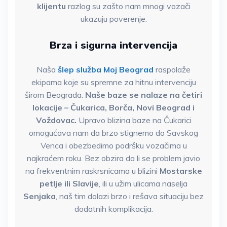
klijentu
razlog su zašto nam mnogi vozači
ukazuju poverenje.
Brza i sigurna intervencija
Naša
šlep služba Moj Beograd
raspolaže
ekipama koje su spremne za hitnu intervenciju
širom Beograda.
Naše baze se nalaze na četiri
lokacije – Čukarica, Borča, Novi Beograd i
Voždovac.
Upravo blizina baze na Čukarici
omogućava nam da brzo stignemo do Savskog
Venca i obezbedimo podršku vozačima u
najkraćem roku. Bez obzira da li se problem javio
na frekventnim raskrsnicama u blizini
Mostarske
petlje ili Slavije
, ili u užim ulicama naselja
Senjaka
, naš tim dolazi brzo i rešava situaciju bez
dodatnih komplikacija.