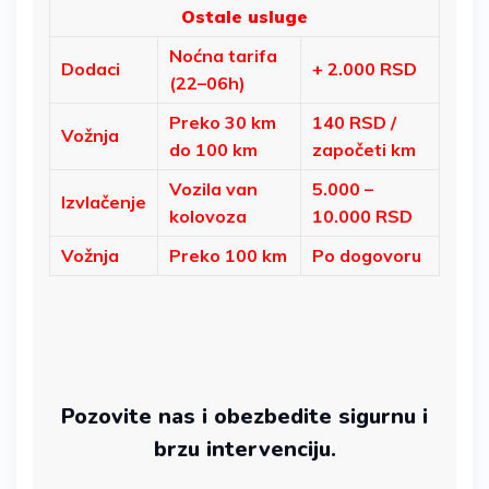
Ostale usluge
Noćna tarifa
Dodaci
+ 2.000 RSD
(22–06h)
Preko 30 km
140 RSD /
Vožnja
do 100 km
započeti km
Vozila van
5.000 –
Izvlačenje
kolovoza
10.000 RSD
Vožnja
Preko 100 km
Po dogovoru
Pozovite nas i obezbedite sigurnu i
brzu intervenciju.