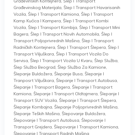
Građevinskih Kontejnera
,
Šlep I Transport
Građevinskog Materijala
,
Šlep I Transport Havarisanih
Vozila
,
Šlep I Transport Kamiona
,
Šlep I Transport
Kamp Kućica I Kampera
,
Šlep I Transport Kombi
Vozila
,
Šlep I Transport Kombija
,
Šlep I Transport Mini
Bagera
,
Šlep I Transport Novih Automobila
,
Šlep I
Transport Poljoprivrednih Mašina
,
Šlep I Transport
Radničkih Kontejnera
,
Šlep I Transport Šlepera
,
Šlep I
Transport Viljuškara
,
Šlep I Transport Vozila Do
Servisa
,
Šlep I Transport Vozila U Kvaru
,
Šlep Služba
,
Šlep Služba Beograd
,
Šlep Služba Za Kamione
,
Šlepanje Buldožera
,
Šlepanje Busa
,
Šlepanje I
Tranposrt Viljuškara
,
Šlepanje I Transport Autobusa
,
Šlepanje I Transport Bagera
,
Šlepanje I Transport
Kamiona
,
Šlepanje I Transport Oldtajmera
,
Šlepanje I
Transport SUV Vozila
,
Šlepanje I Transport Šlepera
,
Šlepanje Kombajna
,
Šlepanje Poljoprivrednih Mašina
,
Šlepanje Teških Mašina
,
Šlepovanje Buldožera
,
Šlepovanje I Transport Autobusa
,
Šlepovanje I
Transport Grejdera
,
Šlepovanje I Transport Kamiona
,
Šlepovanje I Transport Radnih Mašina