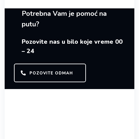
Potrebna Vam je pomoć na
putu?
Pozovite nas u bilo koje vreme 00
– 24
POZOVITE ODMAH
PARTNERI / AUTO-MOTO KLUBOVI /
OSIGURAVAJUĆE KUĆE / AUTO
INDUSTRIJE
Jedan deo
naših partnera