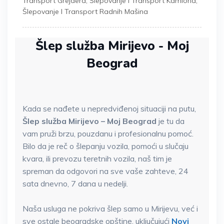
Transport Grejdera
,
Šlepovanje I Transport Kamiona
,
Šlepovanje I Transport Radnih Mašina
Šlep služba Mirijevo - Moj
Beograd
Kada se nađete u nepredviđenoj situaciji na putu,
Šlep služba Mirijevo – Moj Beograd
je tu da
vam pruži brzu, pouzdanu i profesionalnu pomoć.
Bilo da je reč o šlepanju vozila, pomoći u slučaju
kvara, ili prevozu teretnih vozila, naš tim je
spreman da odgovori na sve vaše zahteve, 24
sata dnevno, 7 dana u nedelji.
Naša usluga ne pokriva šlep samo u Mirijevu, već i
sve ostale beogradske opštine, uključujući
Novi