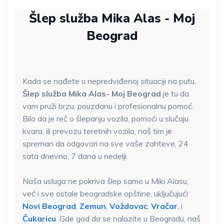
Šlep služba Mika Alas - Moj
Beograd
Kada se nađete u nepredviđenoj situaciji na putu,
Šlep služba Mika Alas- Moj Beograd
je tu da
vam pruži brzu, pouzdanu i profesionalnu pomoć.
Bilo da je reč o šlepanju vozila, pomoći u slučaju
kvara, ili prevozu teretnih vozila, naš tim je
spreman da odgovori na sve vaše zahteve, 24
sata dnevno, 7 dana u nedelji.
Naša usluga ne pokriva šlep samo u Miki Alasu,
već i sve ostale beogradske opštine, uključujući
Novi Beograd
,
Zemun
,
Voždovac
,
Vračar
, i
Čukaricu
. Gde god da se nalazite u Beogradu, naš