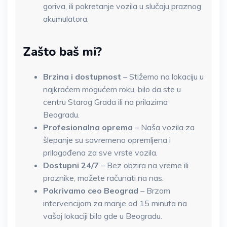
goriva, ili pokretanje vozila u slučaju praznog
akumulatora.
Zašto baš mi?
Brzina i dostupnost
– Stižemo na lokaciju u
najkraćem mogućem roku, bilo da ste u
centru Starog Grada ili na prilazima
Beogradu.
Profesionalna oprema
– Naša vozila za
šlepanje su savremeno opremljena i
prilagođena za sve vrste vozila.
Dostupni 24/7
– Bez obzira na vreme ili
praznike, možete računati na nas.
Pokrivamo ceo Beograd
– Brzom
intervencijom za manje od 15 minuta na
vašoj lokaciji bilo gde u Beogradu.