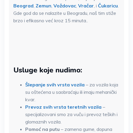
Beograd
,
Zemun
,
Voždovac
,
Vračar
, i
Čukaricu
.
Gde god da se nalazite u Beogradu, naš tim stiže
brzo i efikasno već kroz 15 minuta..
Usluge koje nudimo:
Šlepanje svih vrsta vozila
– za vozila koja
su oštećena u saobraćaju ili imaju mehanički
kvar.
Prevoz svih vrsta teretnih vozila
–
specijalizovani smo za vuču i prevoz teških i
glomaznih vozila.
Pomoć na putu
– zamena gume, dopuna