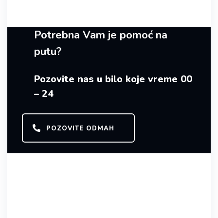
Potrebna Vam je pomoć na
putu?
Pozovite nas u bilo koje vreme 00
– 24
POZOVITE ODMAH
PARTNERI / AUTO-MOTO KLUBOVI /
OSIGURAVAJUĆE KUĆE / AUTO
INDUSTRIJE
Jedan deo
naših partnera