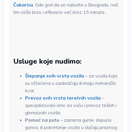
Čukaricu
. Gde god da se nalazite u Beogradu, naš
tim stiže brzo i efikasno već kroz 15 minuta..
Usluge koje nudimo:
Šlepanje svih vrsta vozila
– za vozila koja
su oštećena u saobraćaju ili imaju mehanički
kvar.
Prevoz svih vrsta teretnih vozila
–
specijalizovani smo za vuču i prevoz teških i
glomaznih vozila.
Pomoć na putu
– zamena gume, dopuna
goriva, ili pokretanje vozila u slučaju praznog