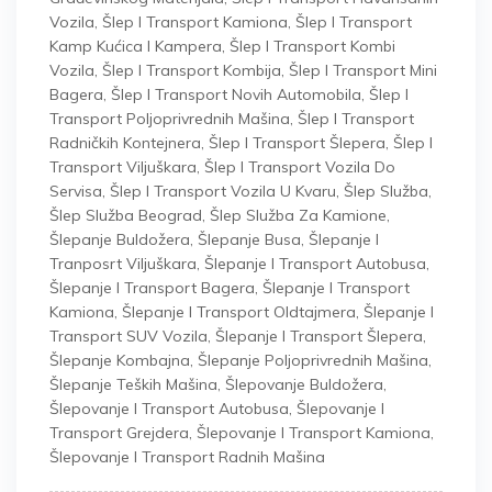
Vozila
,
Šlep I Transport Kamiona
,
Šlep I Transport
Kamp Kućica I Kampera
,
Šlep I Transport Kombi
Vozila
,
Šlep I Transport Kombija
,
Šlep I Transport Mini
Bagera
,
Šlep I Transport Novih Automobila
,
Šlep I
Transport Poljoprivrednih Mašina
,
Šlep I Transport
Radničkih Kontejnera
,
Šlep I Transport Šlepera
,
Šlep I
Transport Viljuškara
,
Šlep I Transport Vozila Do
Servisa
,
Šlep I Transport Vozila U Kvaru
,
Šlep Služba
,
Šlep Služba Beograd
,
Šlep Služba Za Kamione
,
Šlepanje Buldožera
,
Šlepanje Busa
,
Šlepanje I
Tranposrt Viljuškara
,
Šlepanje I Transport Autobusa
,
Šlepanje I Transport Bagera
,
Šlepanje I Transport
Kamiona
,
Šlepanje I Transport Oldtajmera
,
Šlepanje I
Transport SUV Vozila
,
Šlepanje I Transport Šlepera
,
Šlepanje Kombajna
,
Šlepanje Poljoprivrednih Mašina
,
Šlepanje Teških Mašina
,
Šlepovanje Buldožera
,
Šlepovanje I Transport Autobusa
,
Šlepovanje I
Transport Grejdera
,
Šlepovanje I Transport Kamiona
,
Šlepovanje I Transport Radnih Mašina