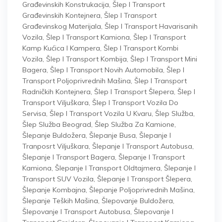
Građevinskih Konstrukacija
,
Šlep I Transport
Građevinskih Kontejnera
,
Šlep I Transport
Građevinskog Materijala
,
Šlep I Transport Havarisanih
Vozila
,
Šlep I Transport Kamiona
,
Šlep I Transport
Kamp Kućica I Kampera
,
Šlep I Transport Kombi
Vozila
,
Šlep I Transport Kombija
,
Šlep I Transport Mini
Bagera
,
Šlep I Transport Novih Automobila
,
Šlep I
Transport Poljoprivrednih Mašina
,
Šlep I Transport
Radničkih Kontejnera
,
Šlep I Transport Šlepera
,
Šlep I
Transport Viljuškara
,
Šlep I Transport Vozila Do
Servisa
,
Šlep I Transport Vozila U Kvaru
,
Šlep Služba
,
Šlep Služba Beograd
,
Šlep Služba Za Kamione
,
Šlepanje Buldožera
,
Šlepanje Busa
,
Šlepanje I
Tranposrt Viljuškara
,
Šlepanje I Transport Autobusa
,
Šlepanje I Transport Bagera
,
Šlepanje I Transport
Kamiona
,
Šlepanje I Transport Oldtajmera
,
Šlepanje I
Transport SUV Vozila
,
Šlepanje I Transport Šlepera
,
Šlepanje Kombajna
,
Šlepanje Poljoprivrednih Mašina
,
Šlepanje Teških Mašina
,
Šlepovanje Buldožera
,
Šlepovanje I Transport Autobusa
,
Šlepovanje I