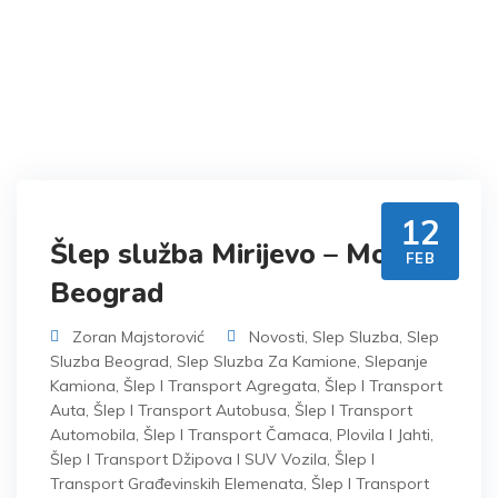
oštećenja
Šlep služba Moj Beograd ✔️
>
Vesti
>
Šlepovanje
havarisanog vozila bez oštećenja
12
Šlep služba Mirijevo – Moj
FEB
Beograd
Zoran Majstorović
Novosti
,
Slep Sluzba
,
Slep
Sluzba Beograd
,
Slep Sluzba Za Kamione
,
Slepanje
Kamiona
,
Šlep I Transport Agregata
,
Šlep I Transport
Auta
,
Šlep I Transport Autobusa
,
Šlep I Transport
Automobila
,
Šlep I Transport Čamaca, Plovila I Jahti
,
Šlep I Transport Džipova I SUV Vozila
,
Šlep I
Transport Građevinskih Elemenata
,
Šlep I Transport