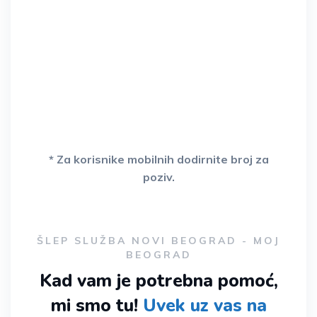
prevoz svih vrsta radnih mašina…
* Za korisnike mobilnih dodirnite broj za
poziv.
ŠLEP SLUŽBA NOVI BEOGRAD - MOJ
BEOGRAD
Kad vam je potrebna pomoć,
mi smo tu!
Uvek uz vas na