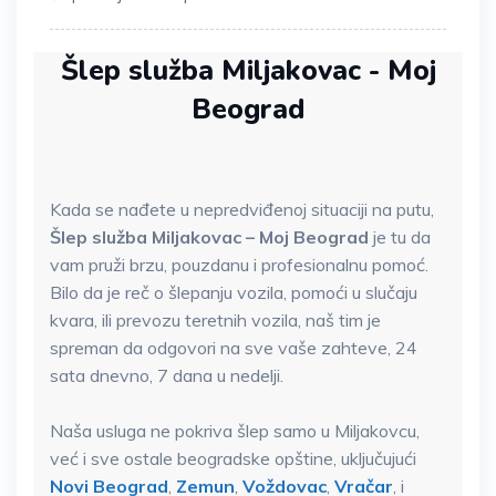
Šlep služba Miljakovac - Moj
Beograd
Kada se nađete u nepredviđenoj situaciji na putu,
Šlep služba Miljakovac – Moj Beograd
je tu da
vam pruži brzu, pouzdanu i profesionalnu pomoć.
Bilo da je reč o šlepanju vozila, pomoći u slučaju
kvara, ili prevozu teretnih vozila, naš tim je
spreman da odgovori na sve vaše zahteve, 24
sata dnevno, 7 dana u nedelji.
Naša usluga ne pokriva šlep samo u Miljakovcu,
već i sve ostale beogradske opštine, uključujući
Novi Beograd
,
Zemun
,
Voždovac
,
Vračar
, i