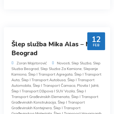
12
Šlep služba Mika Alas – Moj
FEB
Beograd
Zoran Majstorović
Novosti
,
Slep Sluzba
,
Slep
Sluzba Beograd
,
Slep Sluzba Za Kamione
,
Slepanje
Kamiona
,
Šlep I Transport Agregata
,
Šlep I Transport
Auta
,
Šlep I Transport Autobusa
,
Šlep I Transport
Automobila
,
Šlep I Transport Čamaca, Plovila I Jahti
,
Šlep I Transport Džipova I SUV Vozila
,
Šlep I
Transport Građevinskih Elemenata
,
Šlep I Transport
Građevinskih Konstrukacija
,
Šlep I Transport
Građevinskih Kontejnera
,
Šlep I Transport
Građevinskog Materijala
,
Šlep I Transport Havarisanih