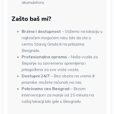
akumulatora.
Zašto baš mi?
Brzina i dostupnost
– Stižemo na lokaciju u
najkraćem mogućem roku, bilo da ste u
centru Starog Grada ili na prilazima
Beogradu.
Profesionalna oprema
– Naša vozila za
šlepanje su savremeno opremljena i
prilagođena za sve vrste vozila.
Dostupni 24/7
– Bez obzira na vreme ili
praznike, možete računati na nas.
Pokrivamo ceo Beograd
– Brzom
intervencijom za manje od 15 minuta na
vašoj lokaciji bilo gde u Beogradu.