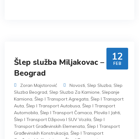
12
Šlep služba Miljakovac – Moj
FEB
Beograd
Zoran Majstorović
Novosti
,
Slep Sluzba
,
Slep
Sluzba Beograd
,
Slep Sluzba Za Kamione
,
Slepanje
Kamiona
,
Šlep I Transport Agregata
,
Šlep I Transport
Auta
,
Šlep I Transport Autobusa
,
Šlep I Transport
Automobila
,
Šlep I Transport Čamaca, Plovila I Jahti
,
Šlep I Transport Džipova I SUV Vozila
,
Šlep I
Transport Građevinskih Elemenata
,
Šlep I Transport
Građevinskih Konstrukacija
,
Šlep I Transport