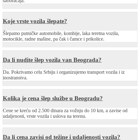
saobraćaja.
Koje vrste vozila šlepate?
Šlepamo putničke automobile, kombije, laka teretna vozila,
motocikle, radne mašine, pa čak i čamce i prikolice.
Da li nudite šlep vozila van Beograda?
Da. Pokrivamo celu Srbiju i organizujemo transport vozila i iz
inostranstva.
Kolika je cena šlep službe u Beogradu?
Cene se kreću od 2.500 dinara za vožnju do 10 km, a zavise od
udaljenosti, vrste vozila i uslova na terenu.
Da li cena zavisi od težine i udaljenosti vozila?