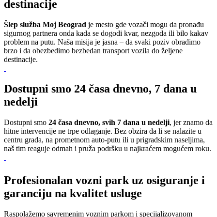
destinacije
Šlep služba Moj Beograd
je mesto gde vozači mogu da pronađu
sigurnog partnera onda kada se dogodi kvar, nezgoda ili bilo kakav
problem na putu. Naša misija je jasna – da svaki poziv obradimo
brzo i da obezbedimo bezbedan transport vozila do željene
destinacije.
Dostupni smo 24 časa dnevno, 7 dana u
nedelji
Dostupni smo
24 časa dnevno, svih 7 dana u nedelji
, jer znamo da
hitne intervencije ne trpe odlaganje. Bez obzira da li se nalazite u
centru grada, na prometnom auto-putu ili u prigradskim naseljima,
naš tim reaguje odmah i pruža podršku u najkraćem mogućem roku.
Profesionalan vozni park uz osiguranje i
garanciju na kvalitet usluge
Raspolažemo savremenim voznim parkom i specijalizovanom