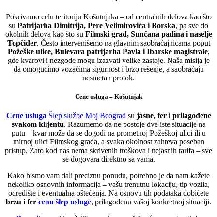
Pokrivamo celu teritoriju Košutnjaka – od centralnih delova kao što
su
Patrijarha Dimitrija, Pere Velimirovića i Borska
, pa sve do
okolnih delova kao što su
Filmski grad, Sunčana padina i naselje
Topčider
. Često intervenišemo na glavnim saobraćajnicama poput
Požeške ulice, Bulevara patrijarha Pavla i Ibarske magistrale
,
gde kvarovi i nezgode mogu izazvati velike zastoje. Naša misija je
da omogućimo vozačima sigurnost i brzo rešenje, a saobraćaju
nesmetan protok.
Cene usluga – Košutnjak
Cene usluga
Šlep službe Moj Beograd
su
jasne, fer i prilagođene
svakom klijentu
. Razumemo da ne postoje dve iste situacije na
putu – kvar može da se dogodi na prometnoj Požeškoj ulici ili u
mirnoj ulici Filmskog grada, a svaka okolnost zahteva poseban
pristup. Zato kod nas nema skrivenih troškova i nejasnih tarifa – sve
se dogovara direktno sa vama.
Kako bismo vam dali preciznu ponudu, potrebno je da nam kažete
nekoliko osnovnih informacija – vašu trenutnu lokaciju, tip vozila,
odredište i eventualna oštećenja. Na osnovu tih podataka dobićete
brzu i fer
cenu šlep usluge
, prilagođenu vašoj konkretnoj situaciji.