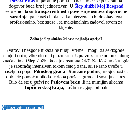
Pozovite nas
ili pošaljite poruku, a naš tim će se postarati da
dogovor bude brz i jednostavan. U
Šlep službi Moj Beograd
verujemo da su
transparentnost i poverenje osnova dugoročne
saradnje
, pa je naš cilj da svaka intervencija bude obavljena
profesionalno, bez stresa i sa maksimalnim zadovoljstvom za
klijente.
Zašto je šlep služba 24 sata najbolja opcija?
Kvarovi i nezgode nikada ne biraju vreme – mogu da se dogode i
danju i noću, vikendom ili praznikom. Upravo zato je od presudnog
značaja imati šlep službu koja je dostupna 24/7. Na Košutnjaku, gde
je saobraćaj intenzivan tokom celog dana, ali i kasno uveče u
naseljima poput
Filmskog grada i Sunčane padine
, mogućnost da
dobijete pomoć u bilo koje doba pruža sigurnost i smanjuje stres.
Bilo da ste u gužvi na
Petlovom brdu
ili na mirnijim ulicama
Topčiderskog kraja
, naš tim reaguje odmah.
Pozovite nas odmah