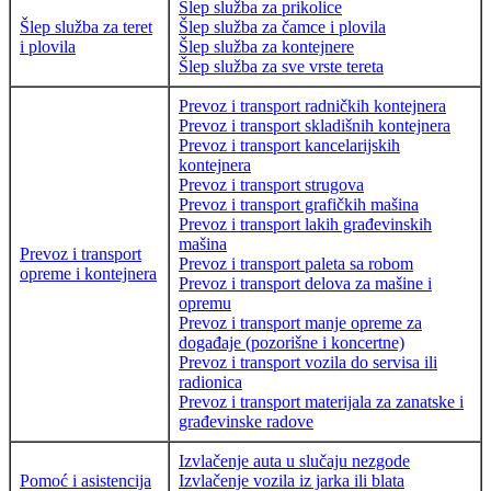
Šlep služba za prikolice
Šlep služba za teret
Šlep služba za čamce i plovila
i plovila
Šlep služba za kontejnere
Šlep služba za sve vrste tereta
Prevoz i transport radničkih kontejnera
Prevoz i transport skladišnih kontejnera
Prevoz i transport kancelarijskih
kontejnera
Prevoz i transport strugova
Prevoz i transport grafičkih mašina
Prevoz i transport lakih građevinskih
mašina
Prevoz i transport
Prevoz i transport paleta sa robom
opreme i kontejnera
Prevoz i transport delova za mašine i
opremu
Prevoz i transport manje opreme za
događaje (pozorišne i koncertne)
Prevoz i transport vozila do servisa ili
radionica
Prevoz i transport materijala za zanatske i
građevinske radove
Izvlačenje auta u slučaju nezgode
Pomoć i asistencija
Izvlačenje vozila iz jarka ili blata