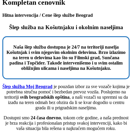
Kompletan cenovnik
Hitna intervencija / Cene šlep službe Beograd
Šlep služba na Košutnjaku i okolnim naseljima
Naša šlep služba dostupna je 24/7 na teritoriji naselja
Košutnjak i svim njegovim okolnim delovima. Brzo izlazimo
na teren u delovima kao što su Filmski grad, Sunčana
padina i Topčider. Takođe intervenišemo i u svim ostalim
obližnjim ulicama i naseljima na Košutnjaku.
Šlep služba Moj Beograd
je pouzdan izbor za sve vozače kojima je
potrebna stručna pomoć i bezbedan prevoz vozila. Poslujemo na
teritoriji
svih beogradskih opština
, a naši vozači su spremni su da
izađu na teren odmah bez obzira da li se kvar dogodio u centru
grada ili u prigradskim naseljima.
Dostupni smo
24 časa dnevno
, tokom cele godine, a naša prednost
je brza reakcija i profesionalan pristup svakoj intervenciji, kako bi
vaša situacija bila rešena u najkraćem mogućem roku.