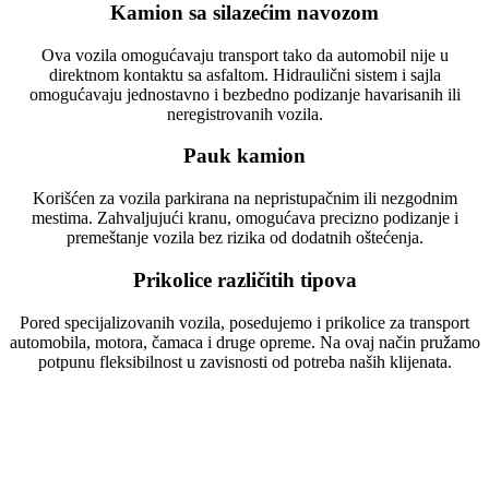
Kamion sa silazećim navozom
Ova vozila omogućavaju transport tako da automobil nije u
direktnom kontaktu sa asfaltom. Hidraulični sistem i sajla
omogućavaju jednostavno i bezbedno podizanje havarisanih ili
neregistrovanih vozila.
Pauk kamion
Korišćen za vozila parkirana na nepristupačnim ili nezgodnim
mestima. Zahvaljujući kranu, omogućava precizno podizanje i
premeštanje vozila bez rizika od dodatnih oštećenja.
Prikolice različitih tipova
Pored specijalizovanih vozila, posedujemo i prikolice za transport
automobila, motora, čamaca i druge opreme. Na ovaj način pružamo
potpunu fleksibilnost u zavisnosti od potreba naših klijenata.