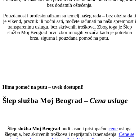
bez dodatnih oštećenja.
Pouzdanost i profesionalizam su temelj našeg rada – bez obzira da li
je vikend, praznik ili noćni sati, možete računati na našu spremnost i
transparentnu uslugu, bez skrivenih troškova. Zbog toga je Šlep
služba Moj Beograd prvi izbor mnogih vozača kada je potrebna
brza, sigurna i pouzdana pomoć na putu.
Hitna pomoć na putu – uvek dostupni!
Šlep služba Moj Beograd –
Cena usluge
Šlep služba Moj Beograd
nudi jasne i pristupačne
cene
usluga
šlepanja, bez skrivenih troškova i neprijatnih iznenađenja.
Cene se