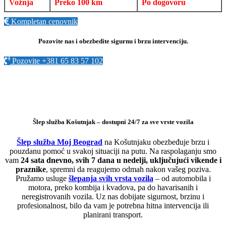
Vožnja
Preko 100 km
Po dogovoru
Kompletan cenovnik
Pozovite nas i obezbedite sigurnu i brzu intervenciju.
Pozovite +381 65 83 57 102
Šlep služba Košutnjak – dostupni 24/7 za sve vrste vozila
Šlep služba Moj Beograd
na Košutnjaku obezbeđuje brzu i
pouzdanu pomoć u svakoj situaciji na putu. Na raspolaganju smo
vam
24 sata dnevno, svih 7 dana u nedelji, uključujući vikende i
praznike
, spremni da reagujemo odmah nakon vašeg poziva.
Pružamo usluge
šlepanja svih vrsta vozila
– od automobila i
motora, preko kombija i kvadova, pa do havarisanih i
neregistrovanih vozila. Uz nas dobijate sigurnost, brzinu i
profesionalnost, bilo da vam je potrebna hitna intervencija ili
planirani transport.