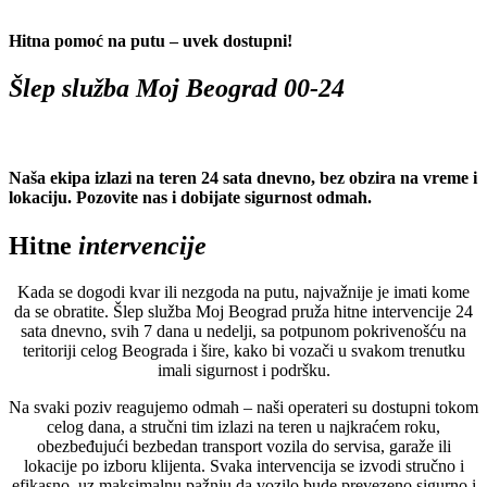
Hitna pomoć na putu – uvek dostupni!
Šlep služba Moj Beograd 00-24
Naša ekipa izlazi na teren 24 sata dnevno, bez obzira na vreme i
lokaciju. Pozovite nas i dobijate sigurnost odmah.
Hitne
intervencije
Kada se dogodi kvar ili nezgoda na putu, najvažnije je imati kome
da se obratite. Šlep služba Moj Beograd pruža hitne intervencije 24
sata dnevno, svih 7 dana u nedelji, sa potpunom pokrivenošću na
teritoriji celog Beograda i šire, kako bi vozači u svakom trenutku
imali sigurnost i podršku.
Na svaki poziv reagujemo odmah – naši operateri su dostupni tokom
celog dana, a stručni tim izlazi na teren u najkraćem roku,
obezbeđujući bezbedan transport vozila do servisa, garaže ili
lokacije po izboru klijenta. Svaka intervencija se izvodi stručno i
efikasno, uz maksimalnu pažnju da vozilo bude prevezeno sigurno i