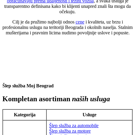
obračunavaju prema udaljenosti i težini vozila
, a svaka usluga je
transparentno definisana kako bi klijenti unapred znali šta mogu da
očekuju.
Cilj je da pružimo najbolji odnos
cene
i kvaliteta, uz brzu i
profesionalnu uslugu na teritoriji Beograda i okolnih naselja. Stalnim
mušterijama i pravnim licima nudimo povoljnije uslove i popuste.
Šlep služba Moj Beograd
Kompletan asortiman
naših usluga
Kategorija
Usluge
Šlep služba za automobile
Šlep služba za motore