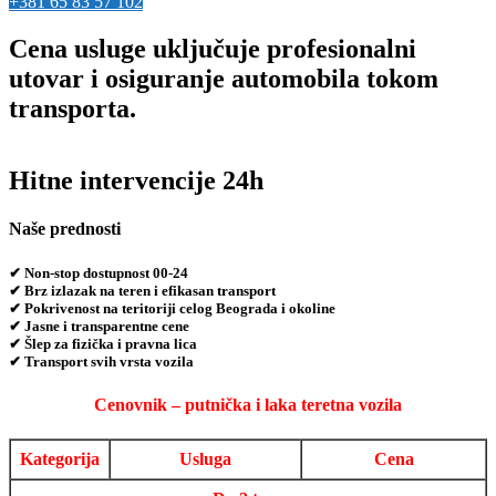
+381 65 83 57 102
Cena usluge uključuje profesionalni
utovar i osiguranje automobila tokom
transporta.
Hitne intervencije 24h
Naše prednosti
✔ Non-stop dostupnost 00-24
✔ Brz izlazak na teren i efikasan transport
✔ Pokrivenost na teritoriji celog Beograda i okoline
✔ Jasne i transparentne cene
✔ Šlep za fizička i pravna lica
✔ Transport svih vrsta vozila
Cenovnik – putnička i laka teretna vozila
Kategorija
Usluga
Cena