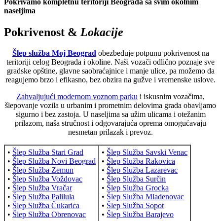
Pokrivamo kompletnu teritoriji Beograda sa svim okolnim
naseljima
Pokrivenost &
Lokacije
Šlep služba Moj Beograd
obezbeđuje potpunu pokrivenost na
teritoriji celog Beograda i okoline. Naši vozači odlično poznaje sve
gradske opštine, glavne saobraćajnice i manje ulice, pa možemo da
reagujemo brzo i efikasno, bez obzira na gužve i vremenske uslove.
Zahvaljujući modernom voznom parku
i iskusnim vozačima,
šlepovanje vozila u urbanim i prometnim delovima grada obavljamo
sigurno i bez zastoja. U naseljima sa užim ulicama i otežanim
prilazom, naša stručnost i odgovarajuća oprema omogućavaju
nesmetan prilazak i prevoz.
•
Šlep Služba Stari Grad
•
Šlep Služba Savski Venac
•
Šlep Služba Novi Beograd
•
Šlep Služba Rakovica
•
Šlep Služba Zemun
•
Šlep Služba Lazarevac
•
Šlep Služba Voždovac
•
Šlep Služba Surčin
•
Šlep Služba Vračar
•
Šlep Služba Grocka
•
Šlep Služba Palilula
•
Šlep Služba Mladenovac
•
Šlep Služba Čukarica
•
Šlep Služba Sopot
•
Šlep Služba Obrenovac
•
Šlep Služba Barajevo