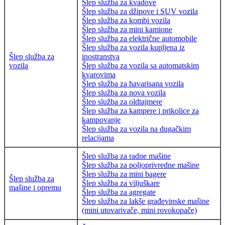
Šlep služba za kvadove
Šlep služba za džipove i SUV vozila
Šlep služba za kombi vozila
Šlep služba za mini kamione
Šlep služba za električne automobile
Šlep služba za vozila kupljena iz
Šlep služba za
inostranstva
vozila
Šlep služba za vozila sa automatskim
kvarovima
Šlep služba za havarisana vozila
Šlep služba za nova vozila
Šlep služba za oldtajmere
Šlep služba za kampere i prikolice za
kampovanje
Šlep služba za vozila na dugačkim
relacijama
Šlep služba za radne mašine
Šlep služba za poljoprivredne mašine
Šlep služba za mini bagere
Šlep služba za
Šlep služba za viljuškare
mašine i opremu
Šlep služba za agregate
Šlep služba za lakše građevinske mašine
(mini utovarivače, mini rovokopače)