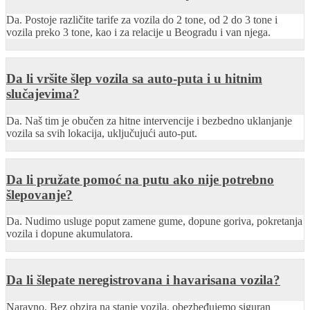
Da. Postoje različite tarife za vozila do 2 tone, od 2 do 3 tone i
vozila preko 3 tone, kao i za relacije u Beogradu i van njega.
Da li vršite šlep vozila sa auto-puta i u hitnim
slučajevima?
Da. Naš tim je obučen za hitne intervencije i bezbedno uklanjanje
vozila sa svih lokacija, uključujući auto-put.
Da li pružate pomoć na putu ako nije potrebno
šlepovanje?
Da. Nudimo usluge poput zamene gume, dopune goriva, pokretanja
vozila i dopune akumulatora.
Da li šlepate neregistrovana i havarisana vozila?
Naravno. Bez obzira na stanje vozila, obezbeđujemo siguran