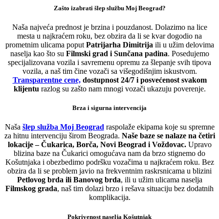
Zašto izabrati šlep službu Moj Beograd?
Naša najveća prednost je brzina i pouzdanost. Dolazimo na lice
mesta u najkraćem roku, bez obzira da li se kvar dogodio na
prometnim ulicama poput
Patrijarha Dimitrija
ili u užim delovima
naselja kao što su
Filmski grad i Sunčana padina
. Posedujemo
specijalizovana vozila i savremenu opremu za šlepanje svih tipova
vozila, a naš tim čine vozači sa višegodišnjim iskustvom.
Transparentne cene,
dostupnost 24/7 i posvećenost svakom
klijentu
razlog su zašto nam mnogi vozači ukazuju poverenje.
Brza i sigurna intervencija
Naša
šlep služba Moj Beograd
raspolaže ekipama koje su spremne
za hitnu intervenciju širom Beograda.
Naše baze se nalaze na četiri
lokacije – Čukarica, Borča, Novi Beograd i Voždovac.
Upravo
blizina baze na Čukarici omogućava nam da brzo stignemo do
Košutnjaka i obezbedimo podršku vozačima u najkraćem roku. Bez
obzira da li se problem javio na frekventnim raskrsnicama u blizini
Petlovog brda ili Banovog brda
, ili u užim ulicama naselja
Filmskog grada
, naš tim dolazi brzo i rešava situaciju bez dodatnih
komplikacija.
Pokrivenost naselja Košutnjak