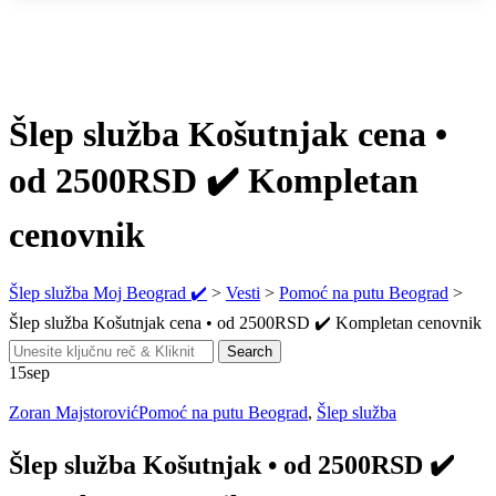
Šlep služba Košutnjak cena •
od 2500RSD ✔️ Kompletan
cenovnik
Šlep služba Moj Beograd ✔️
>
Vesti
>
Pomoć na putu Beograd
>
Šlep služba Košutnjak cena • od 2500RSD ✔️ Kompletan cenovnik
Search
Search
for:
15
sep
Zoran Majstorović
Pomoć na putu Beograd
,
Šlep služba
Šlep služba Košutnjak • od 2500RSD ✔️