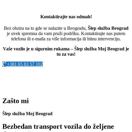
Kontaktirajte nas odmah!
Bez obzira na to gde se nalazite u Beogradu,
Šlep služba Beograd
je uvek spremna da vam pruži podršku. Kontaktirajte nas putem
telefona ili e-maila za više informacija ili hitnu intervenciju.
Vaše vozilo je u sigurnim rukama – Šlep služba Moj Beograd je
tu za vas!
+381 65 83 57 102
Zašto mi
Šlep služba Moj Beograd
Bezbedan transport vozila do željene