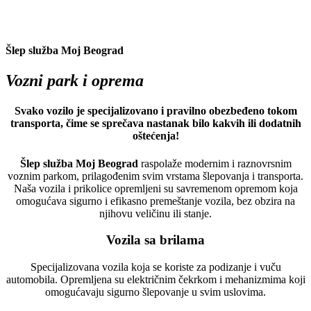
Šlep služba Moj Beograd
Vozni park i oprema
Svako vozilo je specijalizovano i pravilno obezbeđeno tokom
transporta, čime se sprečava nastanak bilo kakvih ili dodatnih
oštećenja!
Šlep služba Moj Beograd
raspolaže modernim i raznovrsnim
voznim parkom, prilagođenim svim vrstama šlepovanja i transporta.
Naša vozila i prikolice opremljeni su savremenom opremom koja
omogućava sigurno i efikasno premeštanje vozila, bez obzira na
njihovu veličinu ili stanje.
Vozila sa brilama
Specijalizovana vozila koja se koriste za podizanje i vuču
automobila. Opremljena su električnim čekrkom i mehanizmima koji
omogućavaju sigurno šlepovanje u svim uslovima.