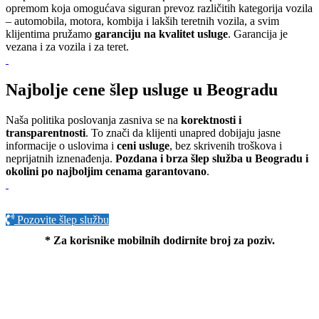
opremom koja omogućava siguran prevoz različitih kategorija vozila
– automobila, motora, kombija i lakših teretnih vozila, a svim
klijentima pružamo
garanciju na kvalitet usluge
. Garancija je
vezana i za vozila i za teret.
Najbolje cene šlep usluge u Beogradu
Naša politika poslovanja zasniva se na
korektnosti i
transparentnosti
. To znači da klijenti unapred dobijaju jasne
informacije o uslovima i
ceni usluge
, bez skrivenih troškova i
neprijatnih iznenađenja.
Pozdana i brza šlep služba u Beogradu i
okolini po najboljim cenama garantovano
.
Pozovite šlep službu
* Za korisnike mobilnih dodirnite broj za poziv.