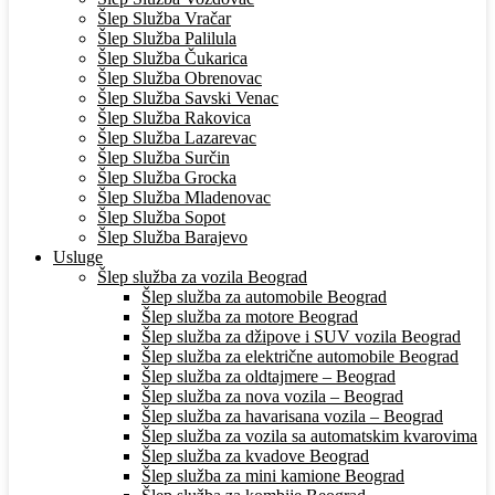
Šlep Služba Vračar
Šlep Služba Palilula
Šlep Služba Čukarica
Šlep Služba Obrenovac
Šlep Služba Savski Venac
Šlep Služba Rakovica
Šlep Služba Lazarevac
Šlep Služba Surčin
Šlep Služba Grocka
Šlep Služba Mladenovac
Šlep Služba Sopot
Šlep Služba Barajevo
Usluge
Šlep služba za vozila Beograd
Šlep služba za automobile Beograd
Šlep služba za motore Beograd
Šlep služba za džipove i SUV vozila Beograd
Šlep služba za električne automobile Beograd
Šlep služba za oldtajmere – Beograd
Šlep služba za nova vozila – Beograd
Šlep služba za havarisana vozila – Beograd
Šlep služba za vozila sa automatskim kvarovima
Šlep služba za kvadove Beograd
Šlep služba za mini kamione Beograd