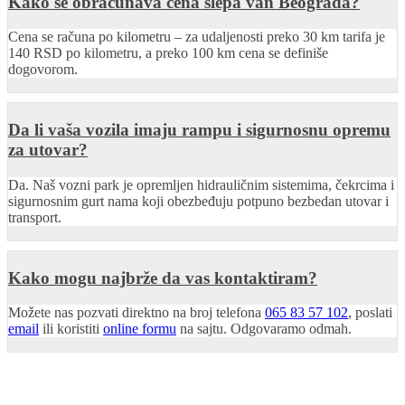
Kako se obračunava cena šlepa van Beograda?
Cena se računa po kilometru – za udaljenosti preko 30 km tarifa je
140 RSD po kilometru, a preko 100 km cena se definiše
dogovorom.
Da li vaša vozila imaju rampu i sigurnosnu opremu
za utovar?
Da. Naš vozni park je opremljen hidrauličnim sistemima, čekrcima i
sigurnosnim gurt nama koji obezbeđuju potpuno bezbedan utovar i
transport.
Kako mogu najbrže da vas kontaktiram?
Možete nas pozvati direktno na broj telefona
065 83 57 102
, poslati
email
ili koristiti
online formu
na sajtu. Odgovaramo odmah.