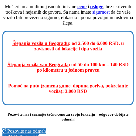
Mušterijama nudimo jasno definisane
cene
i
usluge
, bez skrivenih
troškova i nejasnih dogovora. Sa nama imate
sigurnost
da će vaše
vozilo biti prevezeno sigurno, efikasno i po najpovoljnijim uslovima
šlepa.
Šlepanja vozila u Beogradu
: od 2.500 do 6.000 RSD, u
zavisnosti od lokacije i tipa vozila
Šlepanja vozila van Beograda
: od 50 do 100 km – 140 RSD
po kilometru u jednom pravcu
Pomoć na putu
(zamena gume, dopuna goriva, pokretanje
vozila): 3.000 RSD
Pozovite nas i saznajte tačnu cenu za svoju lokaciju – odgovor dobijate
odmah!
Pozovite nas odmah