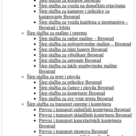
Šlep služba za kombije Beograd
Šlep služba za vozila na dugačkim relacijama
Šlep služba za kampere i prikolice za
kampovanje Beograd
Šlep služba za vozila kupljena u inostranstvu –
Beograd i Srbija
Šlep služba za mašine i opremu
Šlep služba za radne mašine – Beograd
Šlep služba za poljoprivredne mašine – Beograd
Šlep služba za mini bagere Beograd
Šlep služba za viljuškare Beograd
Šlep služba za agregate Beograd
Šlep služba za lakše gradjevinske mašine
Beograd
Šlep služba za teret i plovila
Šlep služba za prikolice Beograd
Šlep služba za čamce i plovila Beograd
Šlep služba za kontejnere Beograd
Šlep služba za sve vrste tereta Beograd
Šlep služba za transport opreme i kontejnera
Prevoz i transport radničkih kontejnera Beograd
Prevoz i transport skladišnih kontejnera Beograd
Prevoz i transport kancelarijskih kontejnera
Beograd
Prevoz i transport strugova Beograd