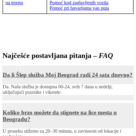
na terenu
Pomoć kod zaglavljenih vozila
Pomoć pri havarijama van puta
Najčešće postavljana pitanja –
FAQ
Da li Šlep služba Moj Beograd radi 24 sata dnevno?
Da. Naša služba je dostupna 00-24, svih 7 dana u nedelji,
uključujući praznike i vikende.
Koliko brzo možete da stignete na lice mesta u
Beogradu?
U proseku stižemo za 20–30 minuta, u zavisnosti od lokacije i