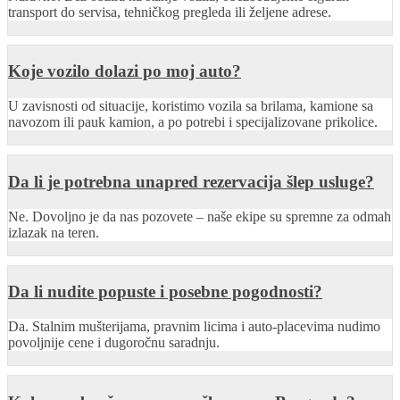
transport do servisa, tehničkog pregleda ili željene adrese.
Koje vozilo dolazi po moj auto?
U zavisnosti od situacije, koristimo vozila sa brilama, kamione sa
navozom ili pauk kamion, a po potrebi i specijalizovane prikolice.
Da li je potrebna unapred rezervacija šlep usluge?
Ne. Dovoljno je da nas pozovete – naše ekipe su spremne za odmah
izlazak na teren.
Da li nudite popuste i posebne pogodnosti?
Da. Stalnim mušterijama, pravnim licima i auto-placevima nudimo
povoljnije cene i dugoročnu saradnju.