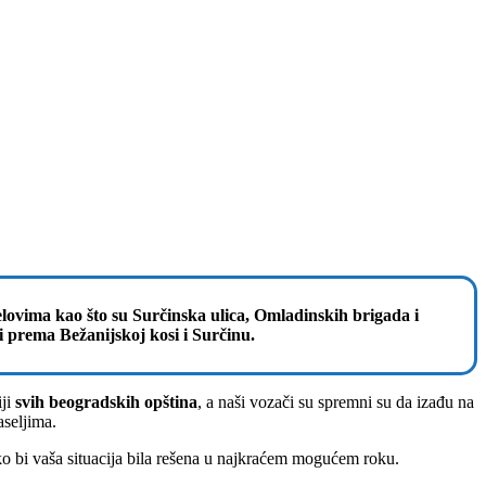
elovima kao što su Surčinska ulica, Omladinskih brigada i
 prema Bežanijskoj kosi i Surčinu.
iji
svih beogradskih opština
, a naši vozači su spremni su da izađu na
aseljima.
kako bi vaša situacija bila rešena u najkraćem mogućem roku.