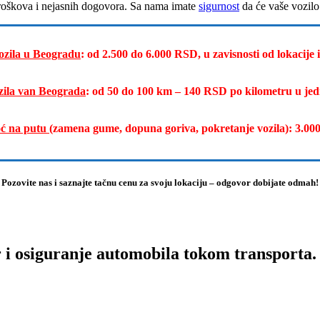
troškova i nejasnih dogovora. Sa nama imate
sigurnost
da će vaše vozilo
ozila u Beogradu
: od 2.500 do 6.000 RSD, u zavisnosti od lokacije i
zila van Beograda
: od 50 do 100 km – 140 RSD po kilometru u j
ć na putu
(zamena gume, dopuna goriva, pokretanje vozila): 3.0
Pozovite nas i saznajte tačnu cenu za svoju lokaciju – odgovor dobijate odmah!
r i osiguranje automobila tokom transporta.