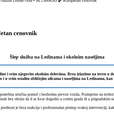
p služba Ledine cena • od 2500RSD ✔️ Kompletan cenovnik
letan cenovnik
Šlep služba na Ledinama i okolnim naseljima
Ledine i svim njegovim okolnim delovima. Brzo izlazimo na teren u d
i u svim ostalim obližnjim ulicama i naseljima na Ledinama, kao i
potrebna stručna pomoć i bezbedan prevoz vozila. Poslujemo na teritor
mah bez obzira da li se kvar dogodio u centru grada ili u prigradskim n
 prednost je brza reakcija i profesionalan pristup svakoj intervenciji, 