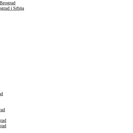
 Beograd
grad i Srbija
ad
rad
grad
grad