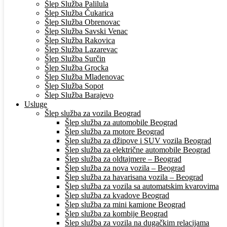
Šlep Služba Palilula
Šlep Služba Čukarica
Šlep Služba Obrenovac
Šlep Služba Savski Venac
Šlep Služba Rakovica
Šlep Služba Lazarevac
Šlep Služba Surčin
Šlep Služba Grocka
Šlep Služba Mladenovac
Šlep Služba Sopot
Šlep Služba Barajevo
Usluge
Šlep služba za vozila Beograd
Šlep služba za automobile Beograd
Šlep služba za motore Beograd
Šlep služba za džipove i SUV vozila Beograd
Šlep služba za električne automobile Beograd
Šlep služba za oldtajmere – Beograd
Šlep služba za nova vozila – Beograd
Šlep služba za havarisana vozila – Beograd
Šlep služba za vozila sa automatskim kvarovima
Šlep služba za kvadove Beograd
Šlep služba za mini kamione Beograd
Šlep služba za kombije Beograd
Šlep služba za vozila na dugačkim relacijama