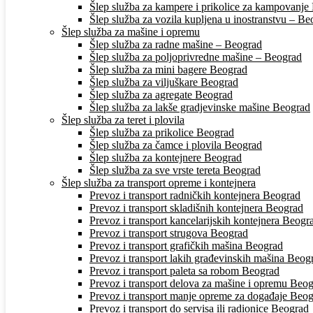
Šlep služba za kampere i prikolice za kampovanje
Šlep služba za vozila kupljena u inostranstvu – Beo
Šlep služba za mašine i opremu
Šlep služba za radne mašine – Beograd
Šlep služba za poljoprivredne mašine – Beograd
Šlep služba za mini bagere Beograd
Šlep služba za viljuškare Beograd
Šlep služba za agregate Beograd
Šlep služba za lakše gradjevinske mašine Beograd
Šlep služba za teret i plovila
Šlep služba za prikolice Beograd
Šlep služba za čamce i plovila Beograd
Šlep služba za kontejnere Beograd
Šlep služba za sve vrste tereta Beograd
Šlep služba za transport opreme i kontejnera
Prevoz i transport radničkih kontejnera Beograd
Prevoz i transport skladišnih kontejnera Beograd
Prevoz i transport kancelarijskih kontejnera Beogr
Prevoz i transport strugova Beograd
Prevoz i transport grafičkih mašina Beograd
Prevoz i transport lakih građevinskih mašina Beog
Prevoz i transport paleta sa robom Beograd
Prevoz i transport delova za mašine i opremu Beo
Prevoz i transport manje opreme za događaje Beo
Prevoz i transport do servisa ili radionice Beograd