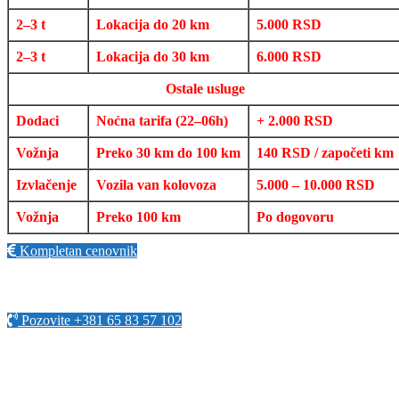
2–3 t
Lokacija do 20 km
5.000 RSD
2–3 t
Lokacija do 30 km
6.000 RSD
Ostale usluge
Dodaci
Noćna tarifa (22–06h)
+ 2.000 RSD
Vožnja
Preko 30 km do 100 km
140 RSD / započeti km
Izvlačenje
Vozila van kolovoza
5.000 – 10.000 RSD
Vožnja
Preko 100 km
Po dogovoru
Kompletan cenovnik
Pozovite +381 65 83 57 102