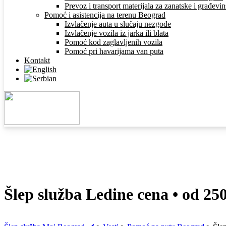
Prevoz i transport materijala za zanatske i građev
Pomoć i asistencija na terenu Beograd
Izvlačenje auta u slučaju nezgode
Izvlačenje vozila iz jarka ili blata
Pomoć kod zaglavljenih vozila
Pomoć pri havarijama van puta
Kontakt
Šlep služba Ledine cena • od 