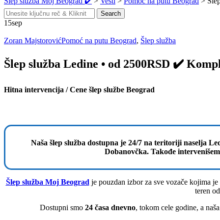
Šlep služba Moj Beograd ✔️
>
Vesti
>
Pomoć na putu Beograd
>
Šle
Search
Search
for:
15
sep
Zoran Majstorović
Pomoć na putu Beograd
,
Šlep služba
Šlep služba Ledine • od 2500RSD ✔️ Komp
Hitna intervencija / Cene šlep službe Beograd
Naša šlep služba dostupna je 24/7 na teritoriji naselja 
Dobanovčka. Takođe intervenišemo 
Šlep služba Moj Beograd
je pouzdan izbor za sve vozače kojima je 
teren od
Dostupni smo
24 časa dnevno
, tokom cele godine, a naša