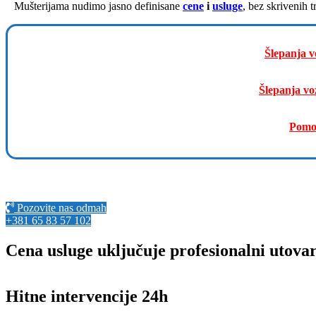
Mušterijama nudimo jasno definisane
cene
i
usluge
, bez skrivenih 
Šlepanja v
Šlepanja vo
Pomo
Pozovite nas odmah
+381 65 83 57 102
Cena usluge uključuje profesionalni utova
Hitne intervencije 24h