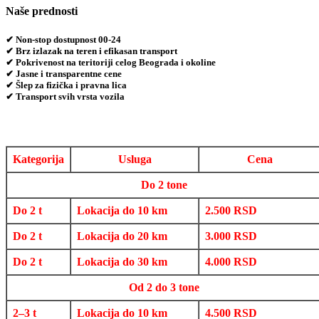
Naše prednosti
✔ Non-stop dostupnost 00-24
✔ Brz izlazak na teren i efikasan transport
✔ Pokrivenost na teritoriji celog Beograda i okoline
✔ Jasne i transparentne cene
✔ Šlep za fizička i pravna lica
✔ Transport svih vrsta vozila
Kategorija
Usluga
Cena
Do 2 tone
Do 2 t
Lokacija do 10 km
2.500 RSD
Do 2 t
Lokacija do 20 km
3.000 RSD
Do 2 t
Lokacija do 30 km
4.000 RSD
Od 2 do 3 tone
2–3 t
Lokacija do 10 km
4.500 RSD