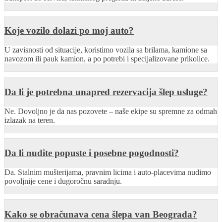
Koje vozilo dolazi po moj auto?
U zavisnosti od situacije, koristimo vozila sa brilama, kamione sa
navozom ili pauk kamion, a po potrebi i specijalizovane prikolice.
Da li je potrebna unapred rezervacija šlep usluge?
Ne. Dovoljno je da nas pozovete – naše ekipe su spremne za odmah
izlazak na teren.
Da li nudite popuste i posebne pogodnosti?
Da. Stalnim mušterijama, pravnim licima i auto-placevima nudimo
povoljnije cene i dugoročnu saradnju.
Kako se obračunava cena šlepa van Beograda?