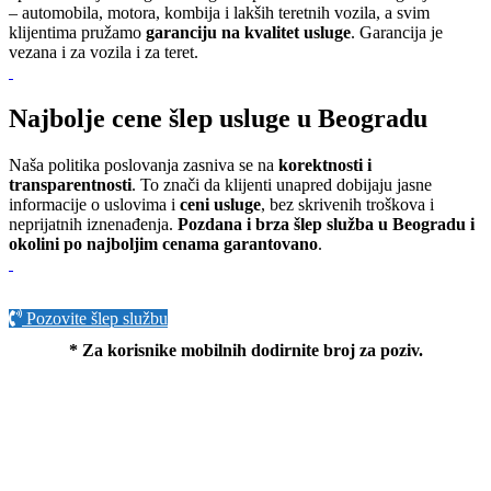
– automobila, motora, kombija i lakših teretnih vozila, a svim
klijentima pružamo
garanciju na kvalitet usluge
. Garancija je
vezana i za vozila i za teret.
Najbolje cene šlep usluge u Beogradu
Naša politika poslovanja zasniva se na
korektnosti i
transparentnosti
. To znači da klijenti unapred dobijaju jasne
informacije o uslovima i
ceni usluge
, bez skrivenih troškova i
neprijatnih iznenađenja.
Pozdana i brza šlep služba u Beogradu i
okolini po najboljim cenama garantovano
.
Pozovite šlep službu
* Za korisnike mobilnih dodirnite broj za poziv.