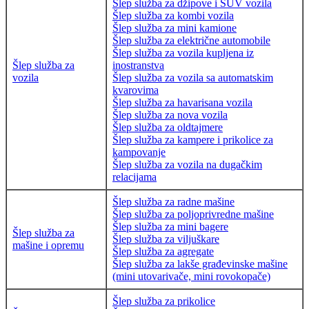
Šlep služba za džipove i SUV vozila
Šlep služba za kombi vozila
Šlep služba za mini kamione
Šlep služba za električne automobile
Šlep služba za vozila kupljena iz
Šlep služba za
inostranstva
vozila
Šlep služba za vozila sa automatskim
kvarovima
Šlep služba za havarisana vozila
Šlep služba za nova vozila
Šlep služba za oldtajmere
Šlep služba za kampere i prikolice za
kampovanje
Šlep služba za vozila na dugačkim
relacijama
Šlep služba za radne mašine
Šlep služba za poljoprivredne mašine
Šlep služba za mini bagere
Šlep služba za
Šlep služba za viljuškare
mašine i opremu
Šlep služba za agregate
Šlep služba za lakše građevinske mašine
(mini utovarivače, mini rovokopače)
Šlep služba za prikolice