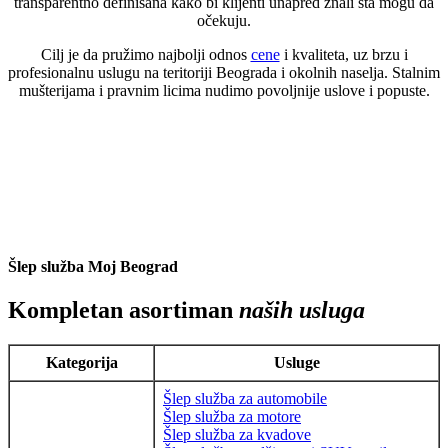
transparentno definisana kako bi klijenti unapred znali šta mogu da
očekuju.
Cilj je da pružimo najbolji odnos
cene
i kvaliteta, uz brzu i
profesionalnu uslugu na teritoriji Beograda i okolnih naselja. Stalnim
mušterijama i pravnim licima nudimo povoljnije uslove i popuste.
Šlep služba Moj Beograd
Kompletan asortiman
naših usluga
Kategorija
Usluge
Šlep služba za automobile
Šlep služba za motore
Šlep služba za kvadove