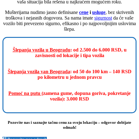
vaša situacija bila rešena u najkraćem mogućem roku.
Mušterijama nudimo jasno definisane
cene
i
usluge
, bez skrivenih
troškova i nejasnih dogovora. Sa nama imate
sigurnost
da će vaše
vozilo biti prevezeno sigurno, efikasno i po najpovoljnijim uslovima
šlepa.
Šlepanja vozila u Beogradu
: od 2.500 do 6.000 RSD, u
zavisnosti od lokacije i tipa vozila
Šlepanja vozila van Beograda
: od 50 do 100 km – 140 RSD
po kilometru u jednom pravcu
Pomoć na putu
(zamena gume, dopuna goriva, pokretanje
vozila): 3.000 RSD
Pozovite nas i saznajte tačnu cenu za svoju lokaciju – odgovor dobijate
odmah!