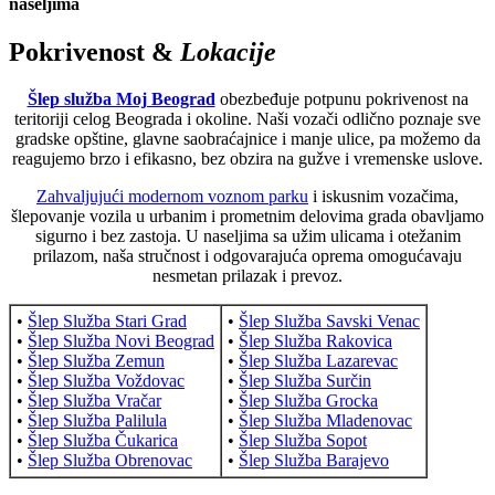
naseljima
Pokrivenost &
Lokacije
Šlep služba Moj Beograd
obezbeđuje potpunu pokrivenost na
teritoriji celog Beograda i okoline. Naši vozači odlično poznaje sve
gradske opštine, glavne saobraćajnice i manje ulice, pa možemo da
reagujemo brzo i efikasno, bez obzira na gužve i vremenske uslove.
Zahvaljujući modernom voznom parku
i iskusnim vozačima,
šlepovanje vozila u urbanim i prometnim delovima grada obavljamo
sigurno i bez zastoja. U naseljima sa užim ulicama i otežanim
prilazom, naša stručnost i odgovarajuća oprema omogućavaju
nesmetan prilazak i prevoz.
•
Šlep Služba Stari Grad
•
Šlep Služba Savski Venac
•
Šlep Služba Novi Beograd
•
Šlep Služba Rakovica
•
Šlep Služba Zemun
•
Šlep Služba Lazarevac
•
Šlep Služba Voždovac
•
Šlep Služba Surčin
•
Šlep Služba Vračar
•
Šlep Služba Grocka
•
Šlep Služba Palilula
•
Šlep Služba Mladenovac
•
Šlep Služba Čukarica
•
Šlep Služba Sopot
•
Šlep Služba Obrenovac
•
Šlep Služba Barajevo