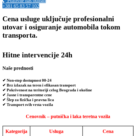
Pozovite nas odmah
+381 65 83 57 102
Cena usluge uključuje profesionalni
utovar i osiguranje automobila tokom
transporta.
Hitne intervencije 24h
Naše prednosti
✔ Non-stop dostupnost 00-24
✔ Brz izlazak na teren i efikasan transport
✔ Pokrivenost na teritoriji celog Beograda i okoline
✔ Jasne i transparentne cene
✔ Šlep za fizička i pravna lica
✔ Transport svih vrsta vozila
Cenovnik – putnička i laka teretna vozila
Kategorija
Usluga
Cena