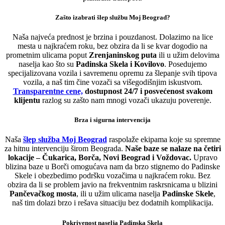
Zašto izabrati šlep službu Moj Beograd?
Naša najveća prednost je brzina i pouzdanost. Dolazimo na lice
mesta u najkraćem roku, bez obzira da li se kvar dogodio na
prometnim ulicama poput
Zrenjaninskog puta
ili u užim delovima
naselja kao što su
Padinska Skela i Kovilovo
. Posedujemo
specijalizovana vozila i savremenu opremu za šlepanje svih tipova
vozila, a naš tim čine vozači sa višegodišnjim iskustvom.
Transparentne cene,
dostupnost 24/7 i posvećenost svakom
klijentu
razlog su zašto nam mnogi vozači ukazuju poverenje.
Brza i sigurna intervencija
Naša
šlep služba Moj Beograd
raspolaže ekipama koje su spremne
za hitnu intervenciju širom Beograda.
Naše baze se nalaze na četiri
lokacije – Čukarica, Borča, Novi Beograd i Voždovac.
Upravo
blizina baze u Borči omogućava nam da brzo stignemo do Padinske
Skele i obezbedimo podršku vozačima u najkraćem roku. Bez
obzira da li se problem javio na frekventnim raskrsnicama u blizini
Pančevačkog mosta
, ili u užim ulicama naselja
Padinske Skele
,
naš tim dolazi brzo i rešava situaciju bez dodatnih komplikacija.
Pokrivenost naselja Padinska Skela