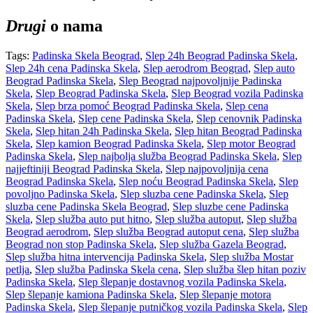
Drugi
o nama
Tags:
Padinska Skela Beograd
,
Slep 24h Beograd Padinska Skela
,
Slep 24h cena Padinska Skela
,
Slep aerodrom Beograd
,
Slep auto
Beograd Padinska Skela
,
Slep Beograd najpovoljnije Padinska
Skela
,
Slep Beograd Padinska Skela
,
Slep Beograd vozila Padinska
Skela
,
Slep brza pomoć Beograd Padinska Skela
,
Slep cena
Padinska Skela
,
Slep cene Padinska Skela
,
Slep cenovnik Padinska
Skela
,
Slep hitan 24h Padinska Skela
,
Slep hitan Beograd Padinska
Skela
,
Slep kamion Beograd Padinska Skela
,
Slep motor Beograd
Padinska Skela
,
Slep najbolja služba Beograd Padinska Skela
,
Slep
najjeftiniji Beograd Padinska Skela
,
Slep najpovoljnija cena
Beograd Padinska Skela
,
Slep noću Beograd Padinska Skela
,
Slep
povoljno Padinska Skela
,
Slep sluzba cene Padinska Skela
,
Slep
sluzba cene Padinska Skela Beograd
,
Slep sluzbe cene Padinska
Skela
,
Slep služba auto put hitno
,
Slep služba autoput
,
Slep služba
Beograd aerodrom
,
Slep služba Beograd autoput cena
,
Slep služba
Beograd non stop Padinska Skela
,
Slep služba Gazela Beograd
,
Slep služba hitna intervencija Padinska Skela
,
Slep služba Mostar
petlja
,
Slep služba Padinska Skela cena
,
Slep služba šlep hitan poziv
Padinska Skela
,
Slep šlepanje dostavnog vozila Padinska Skela
,
Slep šlepanje kamiona Padinska Skela
,
Slep šlepanje motora
Padinska Skela
,
Slep šlepanje putničkog vozila Padinska Skela
,
Slep