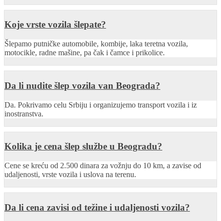
Koje vrste vozila šlepate?
Šlepamo putničke automobile, kombije, laka teretna vozila,
motocikle, radne mašine, pa čak i čamce i prikolice.
Da li nudite šlep vozila van Beograda?
Da. Pokrivamo celu Srbiju i organizujemo transport vozila i iz
inostranstva.
Kolika je cena šlep službe u Beogradu?
Cene se kreću od 2.500 dinara za vožnju do 10 km, a zavise od
udaljenosti, vrste vozila i uslova na terenu.
Da li cena zavisi od težine i udaljenosti vozila?