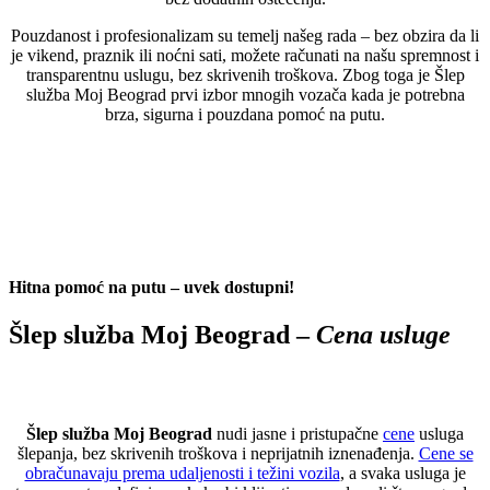
Pouzdanost i profesionalizam su temelj našeg rada – bez obzira da li
je vikend, praznik ili noćni sati, možete računati na našu spremnost i
transparentnu uslugu, bez skrivenih troškova. Zbog toga je Šlep
služba Moj Beograd prvi izbor mnogih vozača kada je potrebna
brza, sigurna i pouzdana pomoć na putu.
Hitna pomoć na putu – uvek dostupni!
Šlep služba Moj Beograd –
Cena usluge
Šlep služba Moj Beograd
nudi jasne i pristupačne
cene
usluga
šlepanja, bez skrivenih troškova i neprijatnih iznenađenja.
Cene se
obračunavaju prema udaljenosti i težini vozila
, a svaka usluga je