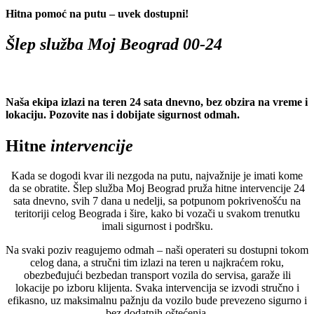
Hitna pomoć na putu – uvek dostupni!
Šlep služba Moj Beograd 00-24
Naša ekipa izlazi na teren 24 sata dnevno, bez obzira na vreme i
lokaciju. Pozovite nas i dobijate sigurnost odmah.
Hitne
intervencije
Kada se dogodi kvar ili nezgoda na putu, najvažnije je imati kome
da se obratite. Šlep služba Moj Beograd pruža hitne intervencije 24
sata dnevno, svih 7 dana u nedelji, sa potpunom pokrivenošću na
teritoriji celog Beograda i šire, kako bi vozači u svakom trenutku
imali sigurnost i podršku.
Na svaki poziv reagujemo odmah – naši operateri su dostupni tokom
celog dana, a stručni tim izlazi na teren u najkraćem roku,
obezbeđujući bezbedan transport vozila do servisa, garaže ili
lokacije po izboru klijenta. Svaka intervencija se izvodi stručno i
efikasno, uz maksimalnu pažnju da vozilo bude prevezeno sigurno i
bez dodatnih oštećenja.