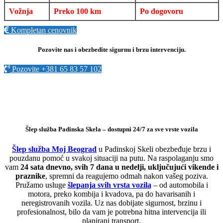
Vožnja
Preko 100 km
Po dogovoru
Kompletan cenovnik
Pozovite nas i obezbedite sigurnu i brzu intervenciju.
Pozovite +381 65 83 57 102
Šlep služba Padinska Skela – dostupni 24/7 za sve vrste vozila
Šlep služba Moj Beograd
u Padinskoj Skeli obezbeđuje brzu i
pouzdanu pomoć u svakoj situaciji na putu. Na raspolaganju smo
vam
24 sata dnevno, svih 7 dana u nedelji, uključujući vikende i
praznike
, spremni da reagujemo odmah nakon vašeg poziva.
Pružamo usluge
šlepanja svih vrsta vozila
– od automobila i
motora, preko kombija i kvadova, pa do havarisanih i
neregistrovanih vozila. Uz nas dobijate sigurnost, brzinu i
profesionalnost, bilo da vam je potrebna hitna intervencija ili
planirani transport.