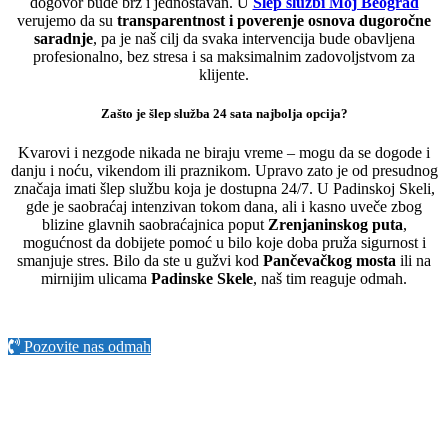
dogovor bude brz i jednostavan. U
Šlep službi Moj Beograd
verujemo da su
transparentnost i poverenje osnova dugoročne
saradnje
, pa je naš cilj da svaka intervencija bude obavljena
profesionalno, bez stresa i sa maksimalnim zadovoljstvom za
klijente.
Zašto je šlep služba 24 sata najbolja opcija?
Kvarovi i nezgode nikada ne biraju vreme – mogu da se dogode i
danju i noću, vikendom ili praznikom. Upravo zato je od presudnog
značaja imati šlep službu koja je dostupna 24/7. U Padinskoj Skeli,
gde je saobraćaj intenzivan tokom dana, ali i kasno uveče zbog
blizine glavnih saobraćajnica poput
Zrenjaninskog puta
,
mogućnost da dobijete pomoć u bilo koje doba pruža sigurnost i
smanjuje stres. Bilo da ste u gužvi kod
Pančevačkog mosta
ili na
mirnijim ulicama
Padinske Skele
, naš tim reaguje odmah.
Pozovite nas odmah