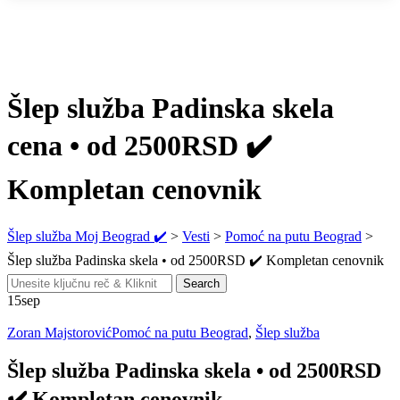
Šlep služba Padinska skela
cena • od 2500RSD ✔️
Kompletan cenovnik
Šlep služba Moj Beograd ✔️
>
Vesti
>
Pomoć na putu Beograd
>
Šlep služba Padinska skela • od 2500RSD ✔️ Kompletan cenovnik
Search
Search
for:
15
sep
Zoran Majstorović
Pomoć na putu Beograd
,
Šlep služba
Šlep služba Padinska skela • od 2500RSD
✔️ Kompletan cenovnik