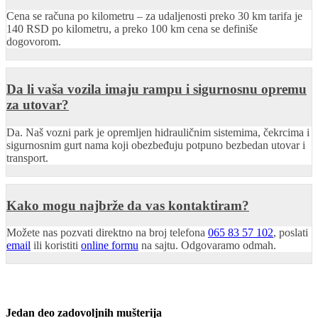
Cena se računa po kilometru – za udaljenosti preko 30 km tarifa je
140 RSD po kilometru, a preko 100 km cena se definiše
dogovorom.
Da li vaša vozila imaju rampu i sigurnosnu opremu
za utovar?
Da. Naš vozni park je opremljen hidrauličnim sistemima, čekrcima i
sigurnosnim gurt nama koji obezbeđuju potpuno bezbedan utovar i
transport.
Kako mogu najbrže da vas kontaktiram?
Možete nas pozvati direktno na broj telefona
065 83 57 102
, poslati
email
ili koristiti
online formu
na sajtu. Odgovaramo odmah.
Jedan deo zadovoljnih mušterija