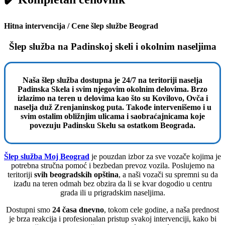
Hitna intervencija / Cene šlep službe Beograd
Šlep služba na Padinskoj skeli i okolnim naseljima
Naša šlep služba dostupna je 24/7 na teritoriji naselja
Padinska Skela i svim njegovim okolnim delovima. Brzo
izlazimo na teren u delovima kao što su Kovilovo, Ovča i
naselja duž Zrenjaninskog puta. Takođe intervenišemo i u
svim ostalim obližnjim ulicama i saobraćajnicama koje
povezuju Padinsku Skelu sa ostatkom Beograda.
Šlep služba Moj Beograd
je pouzdan izbor za sve vozače kojima je
potrebna stručna pomoć i bezbedan prevoz vozila. Poslujemo na
teritoriji
svih beogradskih opština
, a naši vozači su spremni su da
izađu na teren odmah bez obzira da li se kvar dogodio u centru
grada ili u prigradskim naseljima.
Dostupni smo
24 časa dnevno
, tokom cele godine, a naša prednost
je brza reakcija i profesionalan pristup svakoj intervenciji, kako bi