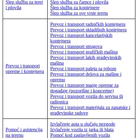
Šlep služba za teret
Šlep služba za čamce i plovila
i plovila
Šlep služba za kontejnere
Šlep služba za sve vrste tereta
Prevoz i transport radničkih kontejnera
Prevoz i transport skladišnih kontejnera
Prevoz i transport kancelarijskih
kontejnera
Prevoz i transport strugova
Prevoz i transport grafičkih mašina
Prevoz i transport lakih građevinskih
mašina
Prevoz i transport
Prevoz i transport paleta sa robom
opreme i kontejnera
Prevoz i transport delova za mašine i
opremu
Prevoz i transport manje opreme za
događaje (pozorišne i koncertne)
Prevoz i transport vozila do servisa ili
radionica
Prevoz i transport materijala za zanatske i
građevinske radove
Izvlačenje auta u slučaju nezgode
Pomoć i asistencija
Izvlačenje vozila iz jarka ili blata
na terenu
Pomoć kod zaglavljenih vozila