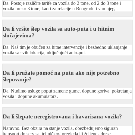
Da. Postoje različite tarife za vozila do 2 tone, od 2 do 3 tone i
vozila preko 3 tone, kao i za relacije u Beogradu i van njega.
Da li vršite šlep vozila sa auto-puta i u hitnim
slučajevima?
Da. Naš tim je obučen za hitne intervencije i bezbedno uklanjanje
vozila sa svih lokacija, uključujući auto-put.
Da li pružate pomoć na putu ako nije potrebno
šlepovanje?
Da. Nudimo usluge poput zamene gume, dopune goriva, pokretanja
vozila i dopune akumulatora.
Da li šlepate neregistrovana i havarisana vozila?
Naravno. Bez obzira na stanje vozila, obezbeđujemo siguran
transport do servisa, tehničkog pregleda ili željene adrese.