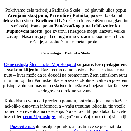
Pokrivamo celu teritoriju Padinske Skele – od glavnih ulica poput
Zrenjaninskog puta, Prve ulice i Putnika
, pa sve do okolnih
delova kao što su
Kovilovo i Ovča
. Često intervenišemo na glavnim
saobraćajnicama poput
Pančevačkog puta i obilaznice ka
Pupinovom mostu
, gde kvarovi i nezgode mogu izazvati velike
zastoje. Naša misija je da omogućimo vozačima sigurnost i brzo
rešenje, a saobraćaju nesmetan protok.
Cene usluga – Padinska Skela
Cene usluga
Šlep službe Moj Beograd
su
jasne, fer i prilagođene
svakom klijentu
. Razumemo da ne postoje dve iste situacije na
putu – kvar može da se dogodi na prometnom Zrenjaninskom putu
ili u mirnoj ulici Padinske Skele, a svaka okolnost zahteva poseban
pristup. Zato kod nas nema skrivenih troškova i nejasnih tarifa – sve
se dogovara direktno sa vama.
Kako bismo vam dali preciznu ponudu, potrebno je da nam kažete
nekoliko osnovnih informacija – vašu trenutnu lokaciju, tip vozila,
odredište i eventualna oštećenja. Na osnovu tih podataka dobićete
brzu i fer
cenu šlep usluge
, prilagođenu vašoj konkretnoj situaciji.
Pozovite nas
ili pošaljite poruku, a naš tim će se postarati da