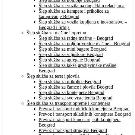
Šlep služba za kombije Beograd
Šlep služba za vozila na dugačkim relacijama
Šlep služba za kampere i prikolice za
kampovanje Beograd
Šlep služba za vozila kupljena u inostranstvu –
Beograd i Srbija
Šlep služba za mašine i opremu
Šlep služba za radne mašine – Beograd
Šlep služba za poljoprivredne mašine – Beograd
Šlep služba za mini bagere Beograd
Šlep služba za viljuškare Beograd
Šlep služba za agregate Beograd
Šlep služba za lakše gradjevinske mašine
Beograd
Šlep služba za teret i plovila
Šlep služba za prikolice Beograd
Šlep služba za čamce i plovila Beograd
Šlep služba za kontejnere Beograd
Šlep služba za sve vrste tereta Beograd
Šlep služba za transport opreme i kontejnera
Prevoz i transport radničkih kontejnera Beograd
Prevoz i transport skladišnih kontejnera Beograd
Prevoz i transport kancelarijskih kontejnera
Beograd
Prevoz i transport strugova Beograd