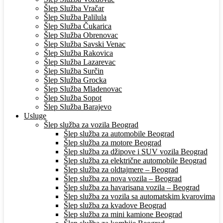
Šlep Služba Vračar
Šlep Služba Palilula
Šlep Služba Čukarica
Šlep Služba Obrenovac
Šlep Služba Savski Venac
Šlep Služba Rakovica
Šlep Služba Lazarevac
Šlep Služba Surčin
Šlep Služba Grocka
Šlep Služba Mladenovac
Šlep Služba Sopot
Šlep Služba Barajevo
Usluge
Šlep služba za vozila Beograd
Šlep služba za automobile Beograd
Šlep služba za motore Beograd
Šlep služba za džipove i SUV vozila Beograd
Šlep služba za električne automobile Beograd
Šlep služba za oldtajmere – Beograd
Šlep služba za nova vozila – Beograd
Šlep služba za havarisana vozila – Beograd
Šlep služba za vozila sa automatskim kvarovima
Šlep služba za kvadove Beograd
Šlep služba za mini kamione Beograd