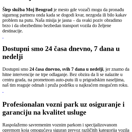
Šlep služba Moj Beograd
je mesto gde vozači mogu da pronađu
sigurnog partnera onda kada se dogodi kvar, nezgoda ili bilo kakav
problem na putu. Naša misija je jasna – da svaki poziv obradimo
brzo i da obezbedimo bezbedan transport vozila do željene
destinacije.
Dostupni smo 24 časa dnevno, 7 dana u
nedelji
Dostupni smo
24 časa dnevno, svih 7 dana u nedelji
, jer znamo da
hitne intervencije ne trpe odlaganje. Bez obzira da li se nalazite u
centru grada, na prometnom auto-putu ili u prigradskim naseljima,
naš tim reaguje odmah i pruža podršku u najkraćem mogućem roku.
Profesionalan vozni park uz osiguranje i
garanciju na kvalitet usluge
Raspolažemo savremenim voznim parkom i specijalizovanom
opremom koja omogućava siguran prevoz različitih kategorija vozila