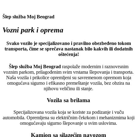
Šlep služba Moj Beograd
Vozni park i oprema
Svako vozilo je specijalizovano i pravilno obezbeđeno tokom
transporta, čime se sprečava nastanak bilo kakvih ili dodatnih
oštećenja!
Šlep služba Moj Beograd
raspolaže modernim i raznovrsnim
voznim parkom, prilagođenim svim vrstama šlepovanja i transporta.
Naša vozila i prikolice opremljeni su savremenom opremom koja
omogućava sigurno i efikasno premeštanje vozila, bez obzira na
njihovu veličinu ili stanje.
Vozila sa brilama
Specijalizovana vozila koja se koriste za podizanje i vuču
automobila. Opremljena su električnim čekrkom i mehanizmima koji
omogućavaju sigurno šlepovanje u svim uslovima.
Kamion sa silazećim navozom