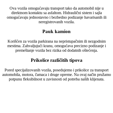
Ova vozila omogućavaju transport tako da automobil nije u
direktnom kontaktu sa asfaltom. Hidraulični sistem i sajla
omogućavaju jednostavno i bezbedno podizanje havarisanih ili
neregistrovanih vozila.
Pauk kamion
Korišćen za vozila parkirana na nepristupačnim ili nezgodnim
mestima. Zahvaljujući kranu, omogućava precizno podizanje i
premeštanje vozila bez rizika od dodatnih oštećenja.
Prikolice različitih tipova
Pored specijalizovanih vozila, posedujemo i prikolice za transport
automobila, motora, čamaca i druge opreme. Na ovaj način pružamo
potpunu fleksibilnost u zavisnosti od potreba naših klijenata.