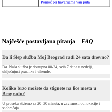
Pomoć pri havarijama van puta
Najčešće postavljana pitanja –
FAQ
Da li Šlep služba Moj Beograd radi 24 sata dnevno?
Da. Naša služba je dostupna 00-24, svih 7 dana u nedelji,
uključujući praznike i vikende.
Koliko brzo možete da stignete na lice mesta u
Beogradu?
U proseku stižemo za 20–30 minuta, u zavisnosti od lokacije i
saobraćaja.