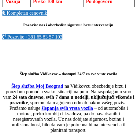
Vožnja
Preko 100 km
Po dogovoru
Kompletan cenovnik
Pozovite nas i obezbedite sigurnu i brzu intervenciju.
Pozovite +381 65 83 57 102
Šlep služba Vidikovac – dostupni 24/7 za sve vrste vozila
Šlep služba Moj Beograd
na Vidikovcu obezbeđuje brzu i
pouzdanu pomoć u svakoj situaciji na putu. Na raspolaganju smo
vam
24 sata dnevno, svih 7 dana u nedelji, uključujući vikende i
praznike
, spremni da reagujemo odmah nakon vašeg poziva.
Pružamo usluge
šlepanja svih vrsta vozila
– od automobila i
motora, preko kombija i kvadova, pa do havarisanih i
neregistrovanih vozila. Uz nas dobijate sigurnost, brzinu i
profesionalnost, bilo da vam je potrebna hitna intervencija ili
planirani transport.