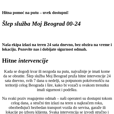
Hitna pomoć na putu – uvek dostupni!
Šlep služba Moj Beograd 00-24
Naša ekipa izlazi na teren 24 sata dnevno, bez obzira na vreme i
lokaciju. Pozovite nas i dobijate sigurnost odmah.
Hitne
intervencije
Kada se dogodi kvar ili nezgoda na putu, najvažnije je imati kome
da se obratite. Šlep služba Moj Beograd pruža hitne intervencije 24
sata dnevno, svih 7 dana u nedelji, sa potpunom pokrivenošću na
teritoriji celog Beograda i šire, kako bi vozači u svakom trenutku
imali sigurnost i podršku.
Na svaki poziv reagujemo odmah – naši operateri su dostupni tokom
celog dana, a stručni tim izlazi na teren u najkraćem roku,
obezbeđujući bezbedan transport vozila do servisa, garaže ili
lokacije po izboru klijenta. Svaka intervencija se izvodi stručno i