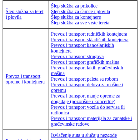
Šlep služba za prikolice
Šlep služba za teret
Šlep služba za čamce i plovila
i plovila
Šlep služba za kontejnere
Šlep služba za sve vrste tereta
Prevoz i transport radničkih kontejnera
Prevoz i transport skladišnih kontejnera
Prevoz i transport kancelarijskih
kontejnera
Prevoz i transport strugova
Prevoz i transport grafičkih mašina
Prevoz i transport lakih građevinskih
mašina
Prevoz i transport
Prevoz i transport paleta sa robom
opreme i kontejnera
Prevoz i transport delova za mašine i
opremu
Prevoz i transport manje opreme za
događaje (pozorišne i koncertne)
Prevoz i transport vozila do servisa ili
radionica
Prevoz i transport materijala za zanatske i
građevinske radove
Izvlačenje auta u slučaju nezgode