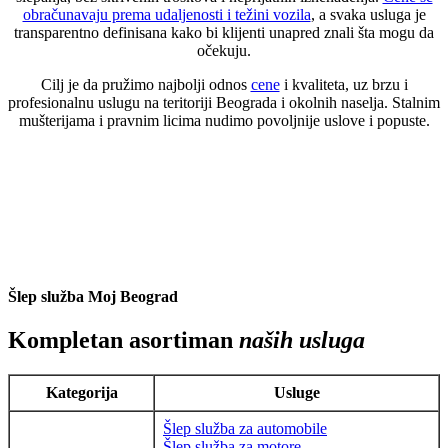
obračunavaju prema udaljenosti i težini vozila
, a svaka usluga je
transparentno definisana kako bi klijenti unapred znali šta mogu da
očekuju.
Cilj je da pružimo najbolji odnos
cene
i kvaliteta, uz brzu i
profesionalnu uslugu na teritoriji Beograda i okolnih naselja. Stalnim
mušterijama i pravnim licima nudimo povoljnije uslove i popuste.
Šlep služba Moj Beograd
Kompletan asortiman
naših usluga
Kategorija
Usluge
Šlep služba za automobile
Šlep služba za motore