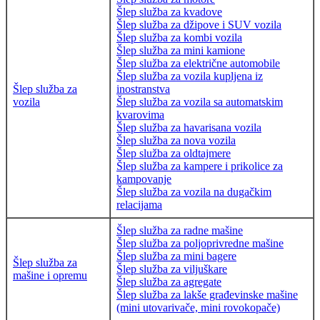
Šlep služba za kvadove
Šlep služba za džipove i SUV vozila
Šlep služba za kombi vozila
Šlep služba za mini kamione
Šlep služba za električne automobile
Šlep služba za vozila kupljena iz
Šlep služba za
inostranstva
vozila
Šlep služba za vozila sa automatskim
kvarovima
Šlep služba za havarisana vozila
Šlep služba za nova vozila
Šlep služba za oldtajmere
Šlep služba za kampere i prikolice za
kampovanje
Šlep služba za vozila na dugačkim
relacijama
Šlep služba za radne mašine
Šlep služba za poljoprivredne mašine
Šlep služba za mini bagere
Šlep služba za
Šlep služba za viljuškare
mašine i opremu
Šlep služba za agregate
Šlep služba za lakše građevinske mašine
(mini utovarivače, mini rovokopače)