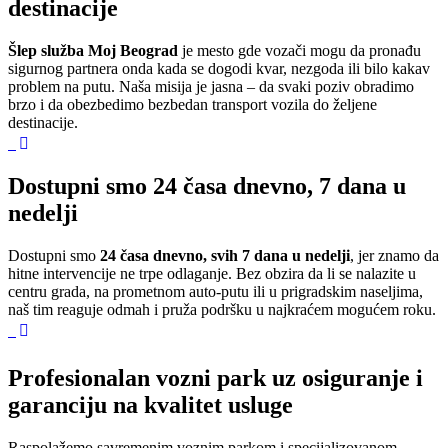
destinacije
Šlep služba Moj Beograd
je mesto gde vozači mogu da pronađu
sigurnog partnera onda kada se dogodi kvar, nezgoda ili bilo kakav
problem na putu. Naša misija je jasna – da svaki poziv obradimo
brzo i da obezbedimo bezbedan transport vozila do željene
destinacije.
Dostupni smo 24 časa dnevno, 7 dana u
nedelji
Dostupni smo
24 časa dnevno, svih 7 dana u nedelji
, jer znamo da
hitne intervencije ne trpe odlaganje. Bez obzira da li se nalazite u
centru grada, na prometnom auto-putu ili u prigradskim naseljima,
naš tim reaguje odmah i pruža podršku u najkraćem mogućem roku.
Profesionalan vozni park uz osiguranje i
garanciju na kvalitet usluge
Raspolažemo savremenim voznim parkom i specijalizovanom