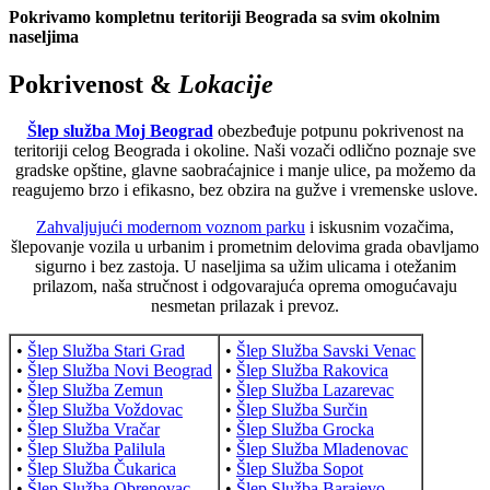
Pokrivamo kompletnu teritoriji Beograda sa svim okolnim
naseljima
Pokrivenost &
Lokacije
Šlep služba Moj Beograd
obezbeđuje potpunu pokrivenost na
teritoriji celog Beograda i okoline. Naši vozači odlično poznaje sve
gradske opštine, glavne saobraćajnice i manje ulice, pa možemo da
reagujemo brzo i efikasno, bez obzira na gužve i vremenske uslove.
Zahvaljujući modernom voznom parku
i iskusnim vozačima,
šlepovanje vozila u urbanim i prometnim delovima grada obavljamo
sigurno i bez zastoja. U naseljima sa užim ulicama i otežanim
prilazom, naša stručnost i odgovarajuća oprema omogućavaju
nesmetan prilazak i prevoz.
•
Šlep Služba Stari Grad
•
Šlep Služba Savski Venac
•
Šlep Služba Novi Beograd
•
Šlep Služba Rakovica
•
Šlep Služba Zemun
•
Šlep Služba Lazarevac
•
Šlep Služba Voždovac
•
Šlep Služba Surčin
•
Šlep Služba Vračar
•
Šlep Služba Grocka
•
Šlep Služba Palilula
•
Šlep Služba Mladenovac
•
Šlep Služba Čukarica
•
Šlep Služba Sopot
•
Šlep Služba Obrenovac
•
Šlep Služba Barajevo