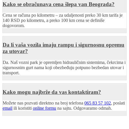
Kako se obračunava cena šlepa van Beograda?
Cena se računa po kilometru – za udaljenosti preko 30 km tarifa je
140 RSD po kilometru, a preko 100 km cena se definiše
dogovorom.
Da li vaša vozila imaju rampu i sigurnosnu opremu
za utovar?
Da. Naš vozni park je opremljen hidrauličnim sistemima, čekrcima i
sigurnosnim gurt nama koji obezbeđuju potpuno bezbedan utovar i
transport.
Kako mogu najbrže da vas kontaktiram?
Možete nas pozvati direktno na broj telefona
065 83 57 102
, poslati
email
ili koristiti
online formu
na sajtu. Odgovaramo odmah.