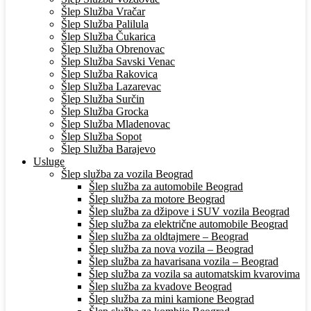
Šlep Služba Vračar
Šlep Služba Palilula
Šlep Služba Čukarica
Šlep Služba Obrenovac
Šlep Služba Savski Venac
Šlep Služba Rakovica
Šlep Služba Lazarevac
Šlep Služba Surčin
Šlep Služba Grocka
Šlep Služba Mladenovac
Šlep Služba Sopot
Šlep Služba Barajevo
Usluge
Šlep služba za vozila Beograd
Šlep služba za automobile Beograd
Šlep služba za motore Beograd
Šlep služba za džipove i SUV vozila Beograd
Šlep služba za električne automobile Beograd
Šlep služba za oldtajmere – Beograd
Šlep služba za nova vozila – Beograd
Šlep služba za havarisana vozila – Beograd
Šlep služba za vozila sa automatskim kvarovima
Šlep služba za kvadove Beograd
Šlep služba za mini kamione Beograd