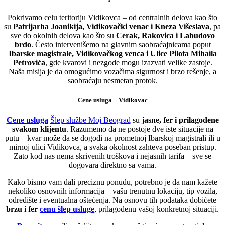
Pokrivamo celu teritoriju Vidikovca – od centralnih delova kao što
su
Patrijarha Joanikija, Vidikovački venac i Kneza Višeslava
, pa
sve do okolnih delova kao što su
Cerak, Rakovica i Labudovo
brdo
. Često intervenišemo na glavnim saobraćajnicama poput
Ibarske magistrale, Vidikovačkog venca i Ulice Pilota Mihaila
Petrovića
, gde kvarovi i nezgode mogu izazvati velike zastoje.
Naša misija je da omogućimo vozačima sigurnost i brzo rešenje, a
saobraćaju nesmetan protok.
Cene usluga – Vidikovac
Cene usluga
Šlep službe Moj Beograd
su
jasne, fer i prilagođene
svakom klijentu
. Razumemo da ne postoje dve iste situacije na
putu – kvar može da se dogodi na prometnoj Ibarskoj magistrali ili u
mirnoj ulici Vidikovca, a svaka okolnost zahteva poseban pristup.
Zato kod nas nema skrivenih troškova i nejasnih tarifa – sve se
dogovara direktno sa vama.
Kako bismo vam dali preciznu ponudu, potrebno je da nam kažete
nekoliko osnovnih informacija – vašu trenutnu lokaciju, tip vozila,
odredište i eventualna oštećenja. Na osnovu tih podataka dobićete
brzu i fer
cenu šlep usluge
, prilagođenu vašoj konkretnoj situaciji.