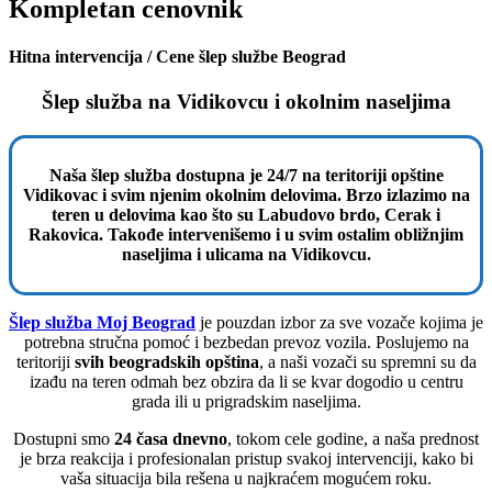
Kompletan cenovnik
Hitna intervencija / Cene šlep službe Beograd
Šlep služba na Vidikovcu i okolnim naseljima
Naša šlep služba dostupna je 24/7 na teritoriji opštine
Vidikovac i svim njenim okolnim delovima. Brzo izlazimo na
teren u delovima kao što su Labudovo brdo, Cerak i
Rakovica. Takođe intervenišemo i u svim ostalim obližnjim
naseljima i ulicama na Vidikovcu.
Šlep služba Moj Beograd
je pouzdan izbor za sve vozače kojima je
potrebna stručna pomoć i bezbedan prevoz vozila. Poslujemo na
teritoriji
svih beogradskih opština
, a naši vozači su spremni su da
izađu na teren odmah bez obzira da li se kvar dogodio u centru
grada ili u prigradskim naseljima.
Dostupni smo
24 časa dnevno
, tokom cele godine, a naša prednost
je brza reakcija i profesionalan pristup svakoj intervenciji, kako bi
vaša situacija bila rešena u najkraćem mogućem roku.