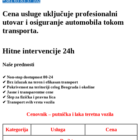
+381 65 83 57 102
Cena usluge uključuje profesionalni
utovar i osiguranje automobila tokom
transporta.
Hitne intervencije 24h
Naše prednosti
✔ Non-stop dostupnost 00-24
✔ Brz izlazak na teren i efikasan transport
✔ Pokrivenost na teritoriji celog Beograda i okoline
✔ Jasne i transparentne cene
✔ Šlep za fizička i pravna lica
✔ Transport svih vrsta vozila
Cenovnik – putnička i laka teretna vozila
Kategorija
Usluga
Cena