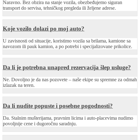
Naravno. Bez obzira na stanje vozila, obezbeđujemo siguran
transport do servisa, tehničkog pregleda ili željene adrese.
Koje vozilo dolazi po moj auto?
U zavisnosti od situacije, koristimo vozila sa brilama, kamione sa
navozom ili pauk kamion, a po potrebi i specijalizovane prikolice.
Da li je potrebna unapred rezervacija šlep usluge?
Ne. Dovoljno je da nas pozovete – naše ekipe su spremne za odmah
izlazak na teren.
Da li nudite popuste i posebne pogodnosti?
Da. Stalnim mušterijama, pravnim licima i auto-placevima nudimo
povoljnije cene i dugoročnu saradnju.