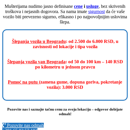
Mušterijama nudimo jasno definisane
cene
i
usluge
, bez skrivenih
troškova i nejasnih dogovora. Sa nama imate
sigurnost
da će vaše
vozilo biti prevezeno sigurno, efikasno i po najpovoljnijim uslovima
šlepa.
Šlepanja vozila u Beogradu
: od 2.500 do 6.000 RSD, u
zavisnosti od lokacije i tipa vozila
Šlepanja vozila van Beograda
: od 50 do 100 km – 140 RSD
po kilometru u jednom pravcu
Pomoć na putu
(zamena gume, dopuna goriva, pokretanje
vozila): 3.000 RSD
Pozovite nas i saznajte tačnu cenu za svoju lokaciju – odgovor dobijate
odmah!
Pozovite nas odmah