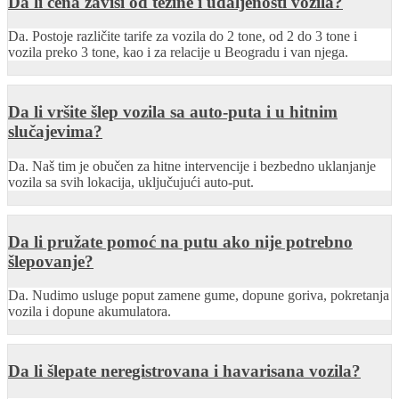
Da li cena zavisi od težine i udaljenosti vozila?
Da. Postoje različite tarife za vozila do 2 tone, od 2 do 3 tone i
vozila preko 3 tone, kao i za relacije u Beogradu i van njega.
Da li vršite šlep vozila sa auto-puta i u hitnim
slučajevima?
Da. Naš tim je obučen za hitne intervencije i bezbedno uklanjanje
vozila sa svih lokacija, uključujući auto-put.
Da li pružate pomoć na putu ako nije potrebno
šlepovanje?
Da. Nudimo usluge poput zamene gume, dopune goriva, pokretanja
vozila i dopune akumulatora.
Da li šlepate neregistrovana i havarisana vozila?