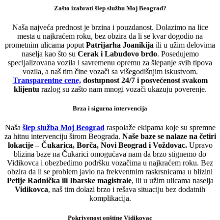
Zašto izabrati šlep službu Moj Beograd?
Naša najveća prednost je brzina i pouzdanost. Dolazimo na lice
mesta u najkraćem roku, bez obzira da li se kvar dogodio na
prometnim ulicama poput
Patrijarha Joanikija
ili u užim delovima
naselja kao što su
Cerak i Labudovo brdo
. Posedujemo
specijalizovana vozila i savremenu opremu za šlepanje svih tipova
vozila, a naš tim čine vozači sa višegodišnjim iskustvom.
Transparentne cene,
dostupnost 24/7 i posvećenost svakom
klijentu
razlog su zašto nam mnogi vozači ukazuju poverenje.
Brza i sigurna intervencija
Naša
šlep služba Moj Beograd
raspolaže ekipama koje su spremne
za hitnu intervenciju širom Beograda.
Naše baze se nalaze na četiri
lokacije – Čukarica, Borča, Novi Beograd i Voždovac.
Upravo
blizina baze na Čukarici omogućava nam da brzo stignemo do
Vidikovca i obezbedimo podršku vozačima u najkraćem roku. Bez
obzira da li se problem javio na frekventnim raskrsnicama u blizini
Petlje Radnička ili Ibarske magistrale
, ili u užim ulicama naselja
Vidikovca
, naš tim dolazi brzo i rešava situaciju bez dodatnih
komplikacija.
Pokrivenost opštine Vidikovac