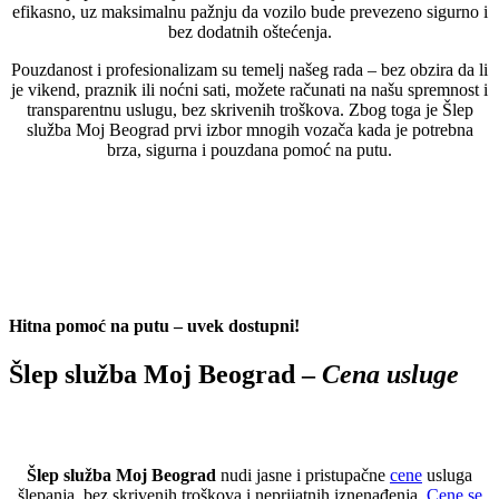
efikasno, uz maksimalnu pažnju da vozilo bude prevezeno sigurno i
bez dodatnih oštećenja.
Pouzdanost i profesionalizam su temelj našeg rada – bez obzira da li
je vikend, praznik ili noćni sati, možete računati na našu spremnost i
transparentnu uslugu, bez skrivenih troškova. Zbog toga je Šlep
služba Moj Beograd prvi izbor mnogih vozača kada je potrebna
brza, sigurna i pouzdana pomoć na putu.
Hitna pomoć na putu – uvek dostupni!
Šlep služba Moj Beograd –
Cena usluge
Šlep služba Moj Beograd
nudi jasne i pristupačne
cene
usluga
šlepanja, bez skrivenih troškova i neprijatnih iznenađenja.
Cene se