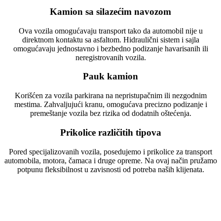
Kamion sa silazećim navozom
Ova vozila omogućavaju transport tako da automobil nije u
direktnom kontaktu sa asfaltom. Hidraulični sistem i sajla
omogućavaju jednostavno i bezbedno podizanje havarisanih ili
neregistrovanih vozila.
Pauk kamion
Korišćen za vozila parkirana na nepristupačnim ili nezgodnim
mestima. Zahvaljujući kranu, omogućava precizno podizanje i
premeštanje vozila bez rizika od dodatnih oštećenja.
Prikolice različitih tipova
Pored specijalizovanih vozila, posedujemo i prikolice za transport
automobila, motora, čamaca i druge opreme. Na ovaj način pružamo
potpunu fleksibilnost u zavisnosti od potreba naših klijenata.