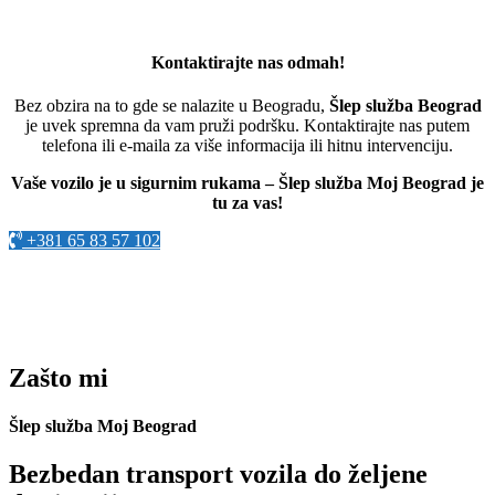
Kontaktirajte nas odmah!
Bez obzira na to gde se nalazite u Beogradu,
Šlep služba Beograd
je uvek spremna da vam pruži podršku. Kontaktirajte nas putem
telefona ili e-maila za više informacija ili hitnu intervenciju.
Vaše vozilo je u sigurnim rukama – Šlep služba Moj Beograd je
tu za vas!
+381 65 83 57 102
Zašto mi
Šlep služba Moj Beograd
Bezbedan transport vozila do željene