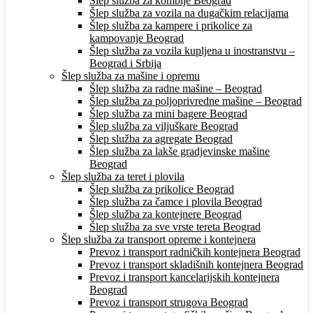
Šlep služba za kombije Beograd
Šlep služba za vozila na dugačkim relacijama
Šlep služba za kampere i prikolice za
kampovanje Beograd
Šlep služba za vozila kupljena u inostranstvu –
Beograd i Srbija
Šlep služba za mašine i opremu
Šlep služba za radne mašine – Beograd
Šlep služba za poljoprivredne mašine – Beograd
Šlep služba za mini bagere Beograd
Šlep služba za viljuškare Beograd
Šlep služba za agregate Beograd
Šlep služba za lakše gradjevinske mašine
Beograd
Šlep služba za teret i plovila
Šlep služba za prikolice Beograd
Šlep služba za čamce i plovila Beograd
Šlep služba za kontejnere Beograd
Šlep služba za sve vrste tereta Beograd
Šlep služba za transport opreme i kontejnera
Prevoz i transport radničkih kontejnera Beograd
Prevoz i transport skladišnih kontejnera Beograd
Prevoz i transport kancelarijskih kontejnera
Beograd
Prevoz i transport strugova Beograd