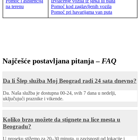
Pomoć i asistencija
Izvlačenje vozila iz jarka ili blata
na terenu
Pomoć kod zaglavljenih vozila
Pomoć pri havarijama van puta
Najčešće postavljana pitanja –
FAQ
Da li Šlep služba Moj Beograd radi 24 sata dnevno?
Da. Naša služba je dostupna 00-24, svih 7 dana u nedelji,
uključujući praznike i vikende.
Koliko brzo možete da stignete na lice mesta u
Beogradu?
U proseku stižemo za 20–30 minuta, u zavisnosti od lokacije i