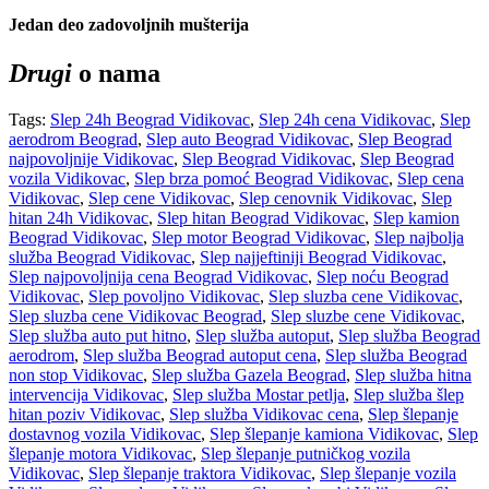
Jedan deo zadovoljnih mušterija
Drugi
o nama
Tags:
Slep 24h Beograd Vidikovac
,
Slep 24h cena Vidikovac
,
Slep
aerodrom Beograd
,
Slep auto Beograd Vidikovac
,
Slep Beograd
najpovoljnije Vidikovac
,
Slep Beograd Vidikovac
,
Slep Beograd
vozila Vidikovac
,
Slep brza pomoć Beograd Vidikovac
,
Slep cena
Vidikovac
,
Slep cene Vidikovac
,
Slep cenovnik Vidikovac
,
Slep
hitan 24h Vidikovac
,
Slep hitan Beograd Vidikovac
,
Slep kamion
Beograd Vidikovac
,
Slep motor Beograd Vidikovac
,
Slep najbolja
služba Beograd Vidikovac
,
Slep najjeftiniji Beograd Vidikovac
,
Slep najpovoljnija cena Beograd Vidikovac
,
Slep noću Beograd
Vidikovac
,
Slep povoljno Vidikovac
,
Slep sluzba cene Vidikovac
,
Slep sluzba cene Vidikovac Beograd
,
Slep sluzbe cene Vidikovac
,
Slep služba auto put hitno
,
Slep služba autoput
,
Slep služba Beograd
aerodrom
,
Slep služba Beograd autoput cena
,
Slep služba Beograd
non stop Vidikovac
,
Slep služba Gazela Beograd
,
Slep služba hitna
intervencija Vidikovac
,
Slep služba Mostar petlja
,
Slep služba šlep
hitan poziv Vidikovac
,
Slep služba Vidikovac cena
,
Slep šlepanje
dostavnog vozila Vidikovac
,
Slep šlepanje kamiona Vidikovac
,
Slep
šlepanje motora Vidikovac
,
Slep šlepanje putničkog vozila
Vidikovac
,
Slep šlepanje traktora Vidikovac
,
Slep šlepanje vozila