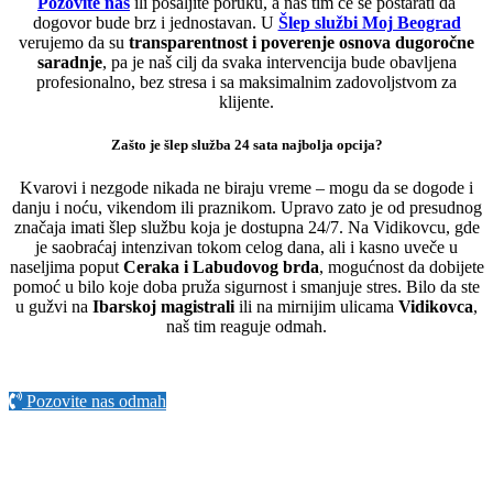
Pozovite nas
ili pošaljite poruku, a naš tim će se postarati da
dogovor bude brz i jednostavan. U
Šlep službi Moj Beograd
verujemo da su
transparentnost i poverenje osnova dugoročne
saradnje
, pa je naš cilj da svaka intervencija bude obavljena
profesionalno, bez stresa i sa maksimalnim zadovoljstvom za
klijente.
Zašto je šlep služba 24 sata najbolja opcija?
Kvarovi i nezgode nikada ne biraju vreme – mogu da se dogode i
danju i noću, vikendom ili praznikom. Upravo zato je od presudnog
značaja imati šlep službu koja je dostupna 24/7. Na Vidikovcu, gde
je saobraćaj intenzivan tokom celog dana, ali i kasno uveče u
naseljima poput
Ceraka i Labudovog brda
, mogućnost da dobijete
pomoć u bilo koje doba pruža sigurnost i smanjuje stres. Bilo da ste
u gužvi na
Ibarskoj magistrali
ili na mirnijim ulicama
Vidikovca
,
naš tim reaguje odmah.
Pozovite nas odmah