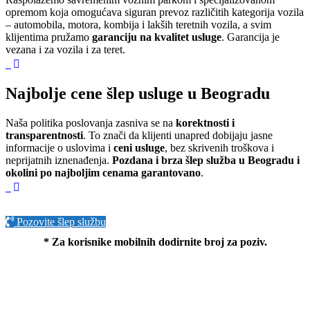
opremom koja omogućava siguran prevoz različitih kategorija vozila
– automobila, motora, kombija i lakših teretnih vozila, a svim
klijentima pružamo
garanciju na kvalitet usluge
. Garancija je
vezana i za vozila i za teret.
Najbolje cene šlep usluge u Beogradu
Naša politika poslovanja zasniva se na
korektnosti i
transparentnosti
. To znači da klijenti unapred dobijaju jasne
informacije o uslovima i
ceni usluge
, bez skrivenih troškova i
neprijatnih iznenađenja.
Pozdana i brza šlep služba u Beogradu i
okolini po najboljim cenama garantovano
.
Pozovite šlep službu
* Za korisnike mobilnih dodirnite broj za poziv.