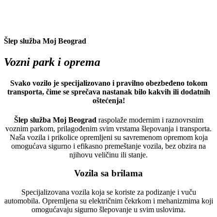
Šlep služba Moj Beograd
Vozni park i oprema
Svako vozilo je specijalizovano i pravilno obezbeđeno tokom
transporta, čime se sprečava nastanak bilo kakvih ili dodatnih
oštećenja!
Šlep služba Moj Beograd
raspolaže modernim i raznovrsnim
voznim parkom, prilagođenim svim vrstama šlepovanja i transporta.
Naša vozila i prikolice opremljeni su savremenom opremom koja
omogućava sigurno i efikasno premeštanje vozila, bez obzira na
njihovu veličinu ili stanje.
Vozila sa brilama
Specijalizovana vozila koja se koriste za podizanje i vuču
automobila. Opremljena su električnim čekrkom i mehanizmima koji
omogućavaju sigurno šlepovanje u svim uslovima.