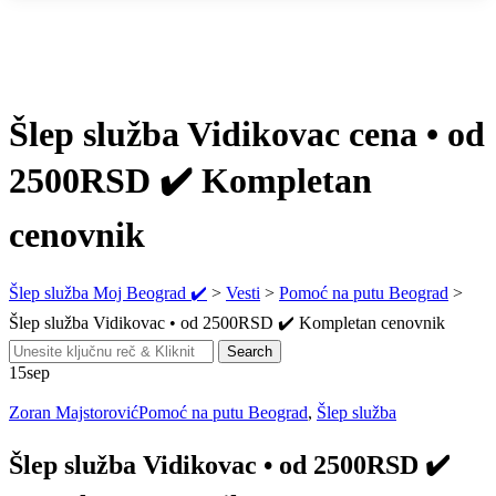
Šlep služba Vidikovac cena • od
2500RSD ✔️ Kompletan
cenovnik
Šlep služba Moj Beograd ✔️
>
Vesti
>
Pomoć na putu Beograd
>
Šlep služba Vidikovac • od 2500RSD ✔️ Kompletan cenovnik
Search
Search
for:
15
sep
Zoran Majstorović
Pomoć na putu Beograd
,
Šlep služba
Šlep služba Vidikovac • od 2500RSD ✔️