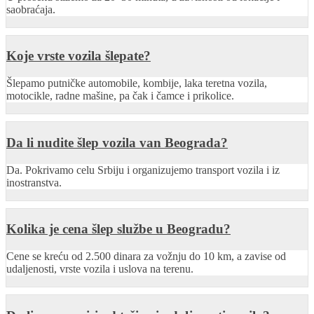
saobraćaja.
Koje vrste vozila šlepate?
Šlepamo putničke automobile, kombije, laka teretna vozila,
motocikle, radne mašine, pa čak i čamce i prikolice.
Da li nudite šlep vozila van Beograda?
Da. Pokrivamo celu Srbiju i organizujemo transport vozila i iz
inostranstva.
Kolika je cena šlep službe u Beogradu?
Cene se kreću od 2.500 dinara za vožnju do 10 km, a zavise od
udaljenosti, vrste vozila i uslova na terenu.